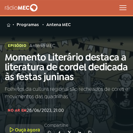
MENU
Programas
Antena MEC
Antena MEC
EPISÓDIO
Momento Literário destaca a
Buscar
na
literatura de cordel dedicada
Rádio
Buscar
às festas juninas
MEC
Folhetos da cultura regional são recheados de cores e
Início
AO VIVO
movimentos das quadrilhas
01
INÍCIO
28/06/2023, 21:00
NO AR EM
Compartilhe
02
A RÁDIO
Ouça agora