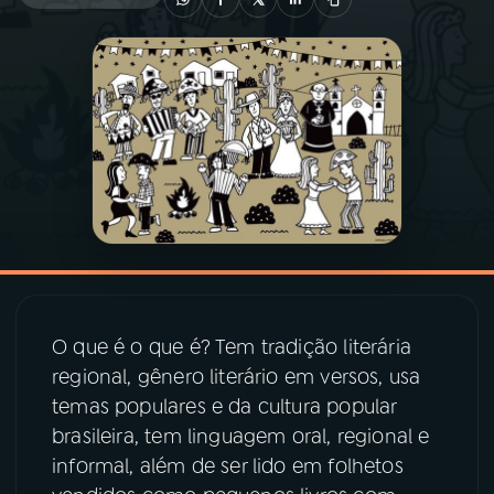
03
PROGRAMAÇÃO
04
PROGRAMAS
05
PODCASTS
06
VIDEOCASTS
O que é o que é? Tem tradição literária
07
ÚLTIMAS
regional, gênero literário em versos, usa
temas populares e da cultura popular
08
PRÊMIO RÁDIO MEC
brasileira, tem linguagem oral, regional e
informal, além de ser lido em folhetos
ACOMPANHE A RÁDIO MEC