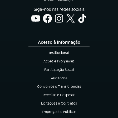
Acesso à Informação
Siga-nos nas redes sociais
Acesso à Informação
Institucional
(abre em nova aba)
Ações e Programas
(abre em nova aba)
Participação Social
(abre em nova aba)
Auditorias
(abre em nova aba)
Convênios e Transferências
(abre em nova aba)
Receitas e Despesas
(abre em nova aba)
Licitações e Contratos
(abre em nova aba)
Empregados Públicos
(abre em nova aba)