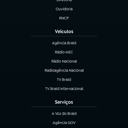
(abre em nova aba)
Ouvidoria
(abre em nova aba)
RNCP
(abre em nova aba)
Veículos
Agência Brasil
(abre em nova aba)
Rádio MEC
Rádio Nacional
(abre em nova aba)
Radioagência Nacional
(abre em nova aba)
TV Brasil
(abre em nova aba)
TV Brasil Internacional
(abre em nova aba)
Serviços
A Voz do Brasil
(abre em nova aba)
Agência GOV
(abre em nova aba)