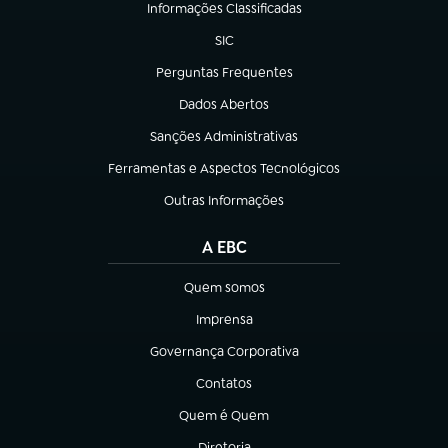
Informações Classificadas
(abre em nova aba)
SIC
(abre em nova aba)
Perguntas Frequentes
(abre em nova aba)
Dados Abertos
(abre em nova aba)
Sanções Administrativas
(abre em nova aba)
Ferramentas e Aspectos Tecnológicos
(abre em nova aba)
Outras Informações
(abre em nova aba)
A EBC
Quem somos
(abre em nova aba)
Imprensa
(abre em nova aba)
Governança Corporativa
(abre em nova aba)
Contatos
(abre em nova aba)
Quem é Quem
(abre em nova aba)
Diretoria