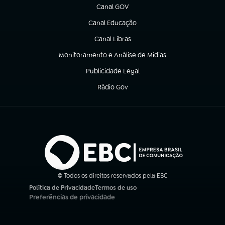
Canal GOV
(abre em nova aba)
Canal Educação
(abre em nova aba)
Canal Libras
(abre em nova aba)
Monitoramento e Análise de Mídias
(abre em nova aba)
Publicidade Legal
(abre em nova aba)
Rádio Gov
(abre em nova aba)
© Todos os direitos reservados pela EBC
Política de Privacidade
Termos de uso
(abre em nova aba)
(abre em nova aba)
Preferências de privacidade