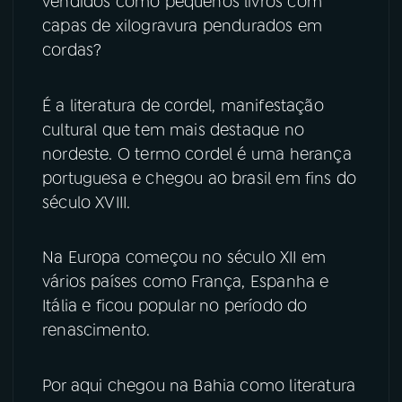
vendidos como pequenos livros com
capas de xilogravura pendurados em
YouTube
Facebook
cordas?
Instagram
X
É a literatura de cordel, manifestação
cultural que tem mais destaque no
TikTok
nordeste. O termo cordel é uma herança
portuguesa e chegou ao brasil em fins do
século XVIII.
Na Europa começou no século XII em
vários países como França, Espanha e
Itália e ficou popular no período do
renascimento.
Por aqui chegou na Bahia como literatura