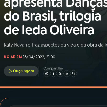
apresenta Dança
MEC
do Brasil, trilogia
01
INÍCIO
de Ieda Oliveira
02
A RÁDIO
Katy Navarro traz aspectos da vida e da obra da I
03
PROGRAMAÇÃO
26/04/2022, 21:00
NO AR EM
04
PROGRAMAS
Compartilhe
Ouça agora
05
PODCASTS
06
VIDEOCASTS