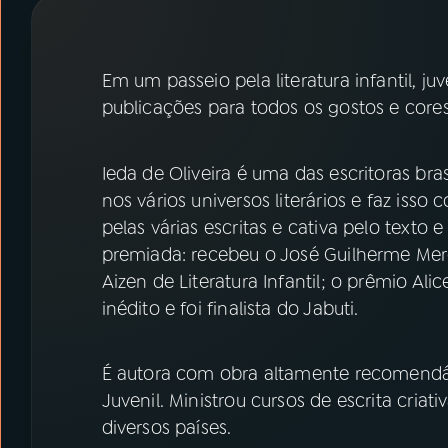
07
ÚLTIMAS
08
PRÊMIO RÁDIO MEC
Em um passeio pela literatura infantil, j
publicações para todos os gostos e cores,
ACOMPANHE A RÁDIO MEC
Ieda de Oliveira é uma das escritoras br
YouTube
Facebook
nos vários universos literários e faz isso
pelas várias escritas e cativa pelo texto
Instagram
X
premiada: recebeu o José Guilherme Merqu
Aizen de Literatura Infantil; o prêmio Alic
TikTok
inédito e foi finalista do Jabuti.
É autora com obra altamente recomendáve
Juvenil. Ministrou cursos de escrita criat
diversos países.