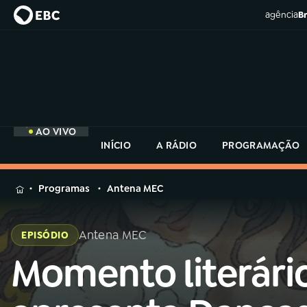
agência
Br
AO VIVO
INÍCIO
A RÁDIO
PROGRAMAÇÃO
MENU
Programas
Antena MEC
Buscar
na
Antena MEC
EPISÓDIO
Rádio
Buscar
MEC
Momento literári
Buscar
na
Rádio
Início
AO VIVO