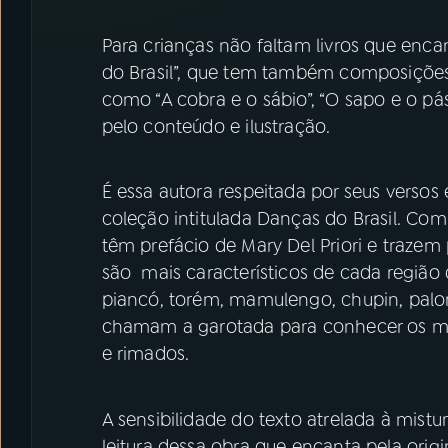
Para crianças não faltam livros que enca
do Brasil”, que tem também composições
como “A cobra e o sábio”, “O sapo e o pá
pelo conteúdo e ilustração.
É essa autora respeitada por seus versos 
coleção intitulada Danças do Brasil. Com 
têm prefácio de Mary Del Priori e trazem
são mais característicos de cada região 
piancó, torém, mamulengo, chupin, pal
chamam a garotada para conhecer os mo
e rimados.
A sensibilidade do texto atrelada à mist
leitura dessa obra que encanta pela or