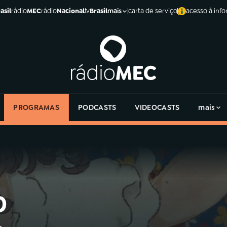
asil
rádio
MEC
rádio
Nacional
tv
Brasil
carta de serviço
acesso à inf
mais
PROGRAMAS
PODCASTS
VIDEOCASTS
mais
o