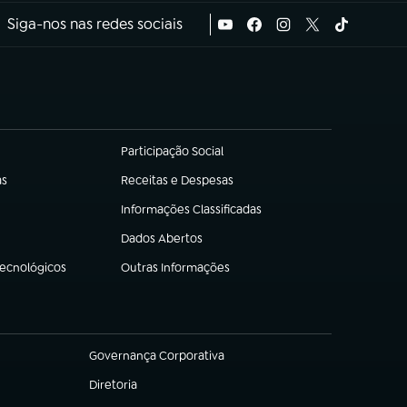
Siga-nos nas redes sociais
Participação Social
(abre em nova aba)
as
Receitas e Despesas
(abre em nova aba)
Informações Classificadas
(abre em nova aba)
Dados Abertos
(abre em nova aba)
Tecnológicos
Outras Informações
(abre em nova aba)
Governança Corporativa
(abre em nova aba)
Diretoria
(abre em nova aba)