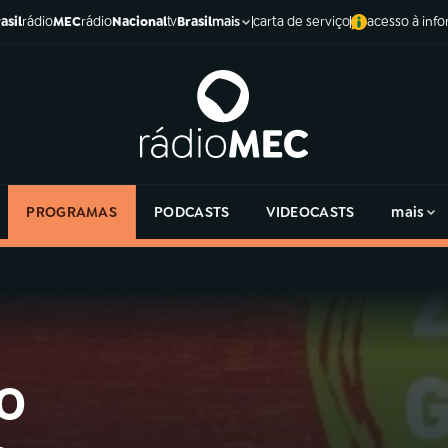
asil
rádio
MEC
rádio
Nacional
tv
Brasil
carta de serviço
acesso à inf
mais
PROGRAMAS
PODCASTS
VIDEOCASTS
mais
o