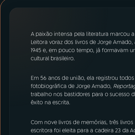
07
ÚLTIMAS
08
PRÊMIO RÁDIO MEC
A paixão intensa pela literatura marcou a 
Leitora voraz dos livros de Jorge Amado,
ACOMPANHE A RÁDIO MEC
1945 e, em pouco tempo, já formavam um
YouTube
Facebook
cultural brasileiro.
Instagram
X
Em 56 anos de união, ela registrou todo
fotobiográfica de Jorge Amado,
Reporta
TikTok
trabalho nos bastidores para o sucesso do
êxito na escrita.
Com nove livros de memórias, três livros
escritora foi eleita para a cadeira 23 da