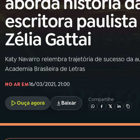
aborda história d
MEC
escritora paulista
01
INÍCIO
Zélia Gattai
02
A RÁDIO
Katy Navarro relembra trajetória de sucesso da aut
03
PROGRAMAÇÃO
Academia Brasileira de Letras
04
PROGRAMAS
16/03/2021, 21:00
NO AR EM
Compartilhe
05
PODCASTS
Ouça agora
Baixar
06
VIDEOCASTS