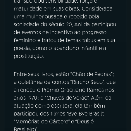
transbordou sensibilidade, força e
maturidade em suas obras. Considerada
YouTube
Facebook
uma mulher ousada e rebelde pela
sociedade do século 20, Anilda participou
Instagram
X
de eventos de incentivo ao progresso
feminino e tratou de temas tabus em sua
TikTok
poesia, como o abandono infantil e a
prostituição.
Entre seus livros, estão “Chão de Pedras”;
a coletânea de contos “Riacho Seco”, que
a rendeu o Prêmio Graciliano Ramos nos
anos 1970; e “Chuvas de Verão”. Além da
atuação como escritora, ela também
participou dos filmes “Bye Bye Brasil”,
“Memórias do Cárcere” e “Deus é
Brasileiro”.