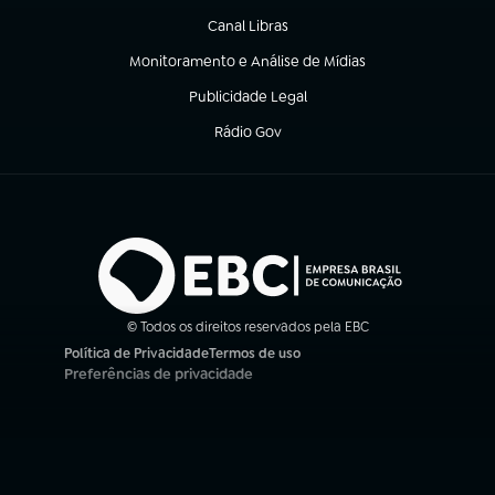
Canal Libras
(abre em nova aba)
Monitoramento e Análise de Mídias
(abre em nova aba)
Publicidade Legal
(abre em nova aba)
Rádio Gov
(abre em nova aba)
© Todos os direitos reservados pela EBC
Política de Privacidade
Termos de uso
(abre em nova aba)
(abre em nova aba)
Preferências de privacidade