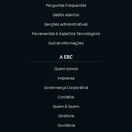
Perguntas Frequentes
(abre em nova aba)
Dados Abertos
(abre em nova aba)
Sanções Administrativas
(abre em nova aba)
Ferramentas e Aspectos Tecnológicos
(abre em nova aba)
Outras Informações
(abre em nova aba)
A EBC
Quem somos
(abre em nova aba)
Imprensa
(abre em nova aba)
Governança Corporativa
(abre em nova aba)
Contatos
(abre em nova aba)
Quem é Quem
(abre em nova aba)
Diretoria
(abre em nova aba)
Ouvidoria
(abre em nova aba)