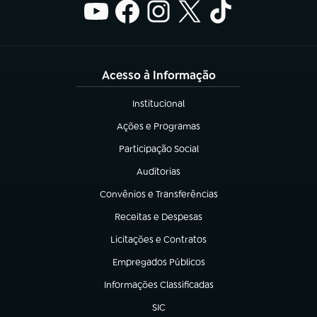
Acesso à Informação
Institucional
(abre em nova aba)
Ações e Programas
(abre em nova aba)
Participação Social
(abre em nova aba)
Auditorias
(abre em nova aba)
Convênios e Transferências
(abre em nova aba)
Receitas e Despesas
(abre em nova aba)
Licitações e Contratos
(abre em nova aba)
Empregados Públicos
(abre em nova aba)
Informações Classificadas
(abre em nova aba)
SIC
(abre em nova aba)