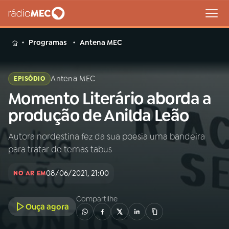
MENU
Programas
Antena MEC
Antena MEC
EPISÓDIO
Momento Literário aborda a
Buscar
na
produção de Anilda Leão
Rádio
Buscar
MEC
Autora nordestina fez da sua poesia uma bandeira
para tratar de temas tabus
Início
AO VIVO
08/06/2021, 21:00
NO AR EM
01
INÍCIO
Compartilhe
Ouça agora
02
A RÁDIO