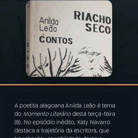
03
PROGRAMAÇÃO
04
PROGRAMAS
05
PODCASTS
06
VIDEOCASTS
07
ÚLTIMAS
A poetisa alagoana Anilda Leão é tema
do
Momento Literário
desta terça-feira
08
PRÊMIO RÁDIO MEC
(8). No episódio inédito, Katy Navarro
destaca a trajetória da escritora, que
ACOMPANHE A RÁDIO MEC