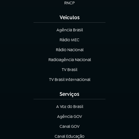
RNCP
(abre em nova aba)
Veículos
Agência Brasil
(abre em nova aba)
Rádio MEC
Rádio Nacional
(abre em nova aba)
Radioagência Nacional
(abre em nova aba)
TV Brasil
(abre em nova aba)
TV Brasil Internacional
(abre em nova aba)
Serviços
A Voz do Brasil
(abre em nova aba)
Agência GOV
(abre em nova aba)
Canal GOV
(abre em nova aba)
Canal Educação
(abre em nova aba)