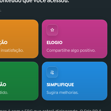
conteúdo que você acessou.
.
ÇÃO
ELOGIO
 insatisfação.
Compartilhe algo positivo.
ÇÃO
SIMPLIFIQUE
dido.
Sugira melhorias.