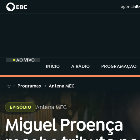
agência
Br
AO VIVO
INÍCIO
A RÁDIO
PROGRAMAÇÃO
MENU
Programas
Antena MEC
Buscar
na
Antena MEC
EPISÓDIO
Rádio
Buscar
MEC
Miguel Proença
Buscar
na
Rádio
Início
AO VIVO