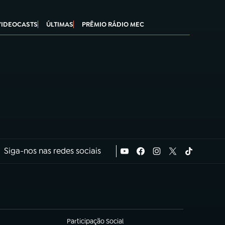
VIDEOCASTS
ÚLTIMAS
PRÊMIO RÁDIO MEC
Siga-nos nas redes sociais
Participação Social
(abre em nova aba)