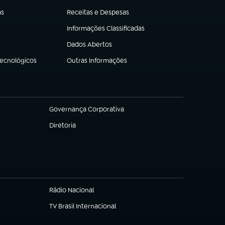
as
Receitas e Despesas
(abre em nova aba)
Informações Classificadas
(abre em nova aba)
Dados Abertos
(abre em nova aba)
Tecnológicos
Outras Informações
(abre em nova aba)
Governança Corporativa
(abre em nova aba)
Diretoria
(abre em nova aba)
Rádio Nacional
(abre em nova aba)
TV Brasil Internacional
(abre em nova aba)