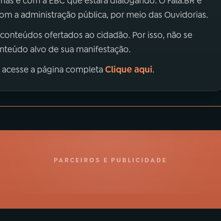
 mas é com a EBC que estará dialogando. O Fala.BR é
m a administração pública, por meio das Ouvidorias.
 conteúdos ofertados ao cidadão. Por isso, não se
onteúdo alvo de sua manifestação.
Clique aqui
, acesse a página completa
.
PARCEIROS E PUBLICIDADE