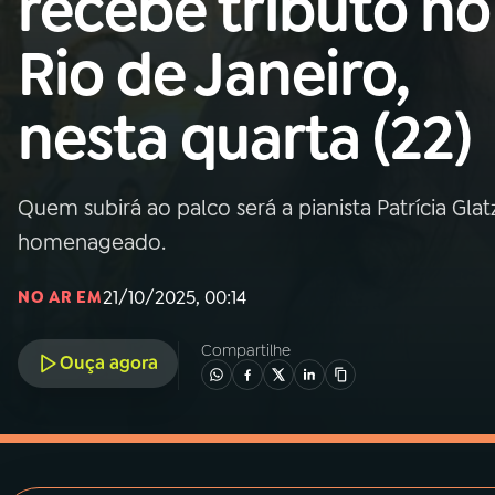
recebe tributo no
MEC
Rio de Janeiro,
01
INÍCIO
nesta quarta (22)
02
A RÁDIO
Quem subirá ao palco será a pianista Patrícia Glatz
03
PROGRAMAÇÃO
homenageado.
04
PROGRAMAS
21/10/2025, 00:14
NO AR EM
Compartilhe
05
PODCASTS
Ouça agora
06
VIDEOCASTS