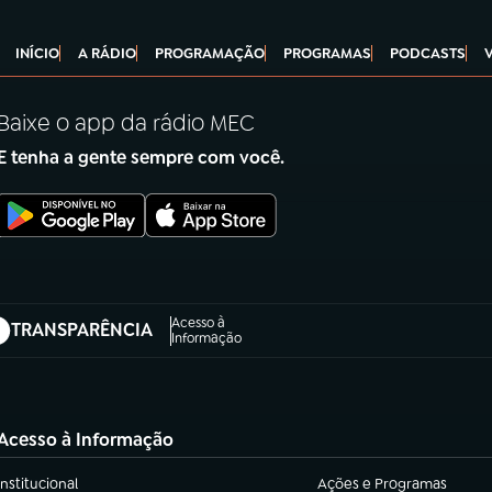
INÍCIO
A RÁDIO
PROGRAMAÇÃO
PROGRAMAS
PODCASTS
Baixe o app da rádio MEC
E tenha a gente sempre com você.
Acesso à
TRANSPARÊNCIA
abre em nova aba)
Informação
Acesso à Informação
Institucional
Ações e Programas
(abre em nova aba)
(abre em nova aba)