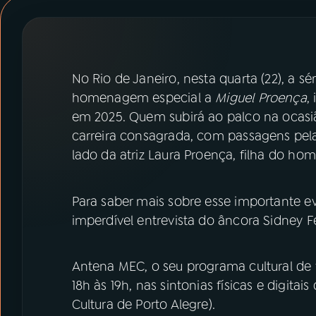
07
ÚLTIMAS
08
PRÊMIO RÁDIO MEC
No Rio de Janeiro, nesta quarta (22), a s
homenagem especial a
Miguel Proença
,
ACOMPANHE A RÁDIO MEC
em 2025. Quem subirá ao palco na ocasião 
YouTube
Facebook
carreira consagrada, com passagens pelas
lado da atriz Laura Proença, filha do h
Instagram
X
Para saber mais sobre esse importante ev
TikTok
imperdível entrevista do âncora Sidney Fe
Antena MEC, o seu programa cultural de f
18h às 19h, nas sintonias físicas e digi
Cultura de Porto Alegre).