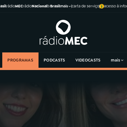
asil
rádio
MEC
rádio
Nacional
tv
Brasil
carta de serviço
acesso à inf
mais
PROGRAMAS
PODCASTS
VIDEOCASTS
mais