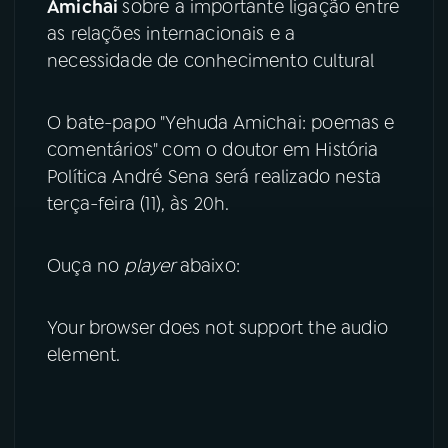
Amichai
sobre a importante ligação entre
as relações internacionais e a
YouTube
Facebook
necessidade de conhecimento cultural
Instagram
X
O bate-papo "Yehuda Amichai: poemas e
TikTok
comentários" com o doutor em História
Política André Sena será realizado nesta
terça-feira (11), às 20h.
Ouça no
player
abaixo:
Your browser does not support the audio
element.