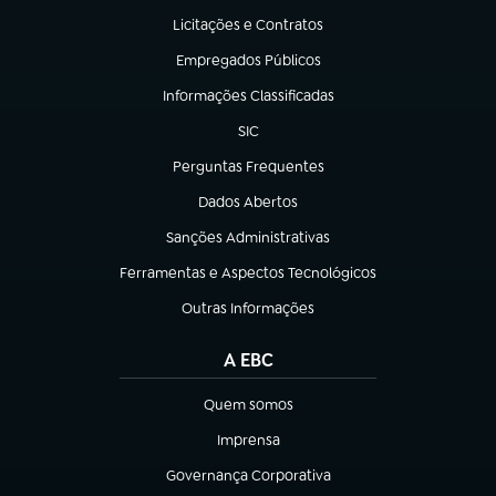
Licitações e Contratos
(abre em nova aba)
Empregados Públicos
(abre em nova aba)
Informações Classificadas
(abre em nova aba)
SIC
(abre em nova aba)
Perguntas Frequentes
(abre em nova aba)
Dados Abertos
(abre em nova aba)
Sanções Administrativas
(abre em nova aba)
Ferramentas e Aspectos Tecnológicos
(abre em nova aba)
Outras Informações
(abre em nova aba)
A EBC
Quem somos
(abre em nova aba)
Imprensa
(abre em nova aba)
Governança Corporativa
(abre em nova aba)