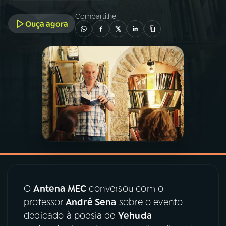
Compartilhe
Ouça agora
03
PROGRAMAÇÃO
04
PROGRAMAS
05
PODCASTS
06
VIDEOCASTS
07
ÚLTIMAS
O
Antena MEC
conversou com o
08
PRÊMIO RÁDIO MEC
professor
André Sena
sobre o evento
dedicado à poesia de
Yehuda
ACOMPANHE A RÁDIO MEC