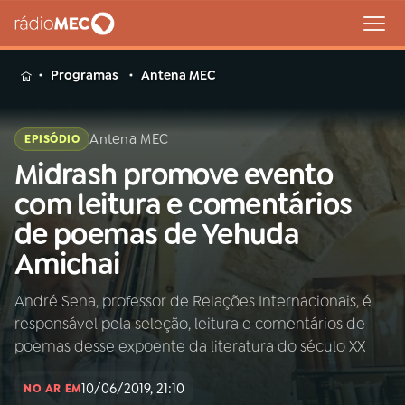
MENU
Programas
Antena MEC
Antena MEC
EPISÓDIO
Midrash promove evento
Buscar
na
com leitura e comentários
Rádio
Buscar
de poemas de Yehuda
MEC
Amichai
Início
AO VIVO
André Sena, professor de Relações Internacionais, é
responsável pela seleção, leitura e comentários de
01
INÍCIO
poemas desse expoente da literatura do século XX
10/06/2019, 21:10
02
A RÁDIO
NO AR EM