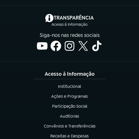
(abre em nova aba)
TRANSPARÊNCIA
Acesso à Informação
Siga-nos nas redes sociais
Acesso à Informação
Institucional
(abre em nova aba)
Ações e Programas
(abre em nova aba)
Participação Social
(abre em nova aba)
Auditorias
(abre em nova aba)
Convênios e Transferências
(abre em nova aba)
Receitas e Despesas
(abre em nova aba)