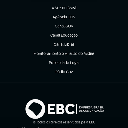
A Voz do Brasil
(abre em nova aba)
Agência GOV
(abre em nova aba)
Canal GOV
(abre em nova aba)
Canal Educação
(abre em nova aba)
Canal Libras
(abre em nova aba)
Monitoramento e Análise de Mídias
(abre em nova aba)
Publicidade Legal
(abre em nova aba)
Rádio Gov
(abre em nova aba)
© Todos os direitos reservados pela EBC