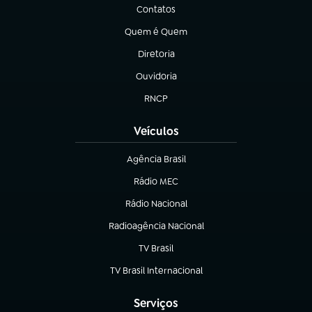
Contatos
(abre em nova aba)
Quem é Quem
(abre em nova aba)
Diretoria
(abre em nova aba)
Ouvidoria
(abre em nova aba)
RNCP
(abre em nova aba)
Veículos
Agência Brasil
(abre em nova aba)
Rádio MEC
Rádio Nacional
(abre em nova aba)
Radioagência Nacional
(abre em nova aba)
TV Brasil
(abre em nova aba)
TV Brasil Internacional
(abre em nova aba)
Serviços