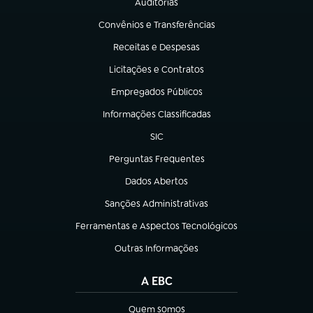
Auditorias
(abre em nova aba)
Convênios e Transferências
(abre em nova aba)
Receitas e Despesas
(abre em nova aba)
Licitações e Contratos
(abre em nova aba)
Empregados Públicos
(abre em nova aba)
Informações Classificadas
(abre em nova aba)
SIC
(abre em nova aba)
Perguntas Frequentes
(abre em nova aba)
Dados Abertos
(abre em nova aba)
Sanções Administrativas
(abre em nova aba)
Ferramentas e Aspectos Tecnológicos
(abre em nova aba)
Outras Informações
(abre em nova aba)
A EBC
Quem somos