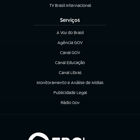
TV Brasil Internacional
(abre em nova aba)
Serviços
A Voz do Brasil
(abre em nova aba)
Agência GOV
(abre em nova aba)
Canal GOV
(abre em nova aba)
Canal Educação
(abre em nova aba)
Canal Libras
(abre em nova aba)
Monitoramento e Análise de Mídias
(abre em nova aba)
Publicidade Legal
(abre em nova aba)
Rádio Gov
(abre em nova aba)