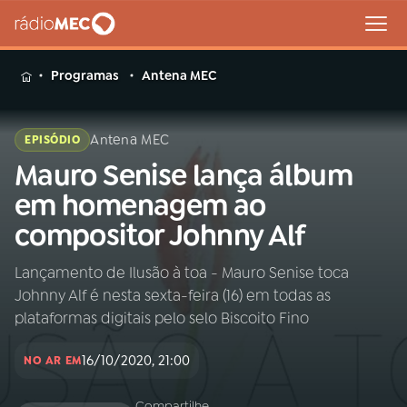
MENU
Programas
Antena MEC
Antena MEC
EPISÓDIO
Mauro Senise lança álbum
Buscar
na
em homenagem ao
Rádio
Buscar
compositor Johnny Alf
MEC
Lançamento de Ilusão à toa - Mauro Senise toca
Início
AO VIVO
Johnny Alf é nesta sexta-feira (16) em todas as
plataformas digitais pelo selo Biscoito Fino
01
INÍCIO
16/10/2020, 21:00
NO AR EM
02
A RÁDIO
Compartilhe