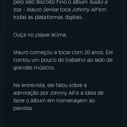
pelo selo Biscoito Fino o álbum
Ilusão à
toa - Mauro Senise
toca Johnny Alf
em
YouTube
Facebook
todas as plataformas digitais.
Instagram
X
Ouça no
player
acima.
TikTok
Mauro começou a tocar com 20 anos. Ele
contou um pouco do trabalho ao lado de
grandes músicos.
Na entrevista, ele falou sobre a
admiração por Johnny Alf e a ideia de
fazer o álbum em homenagem ao
pianista.