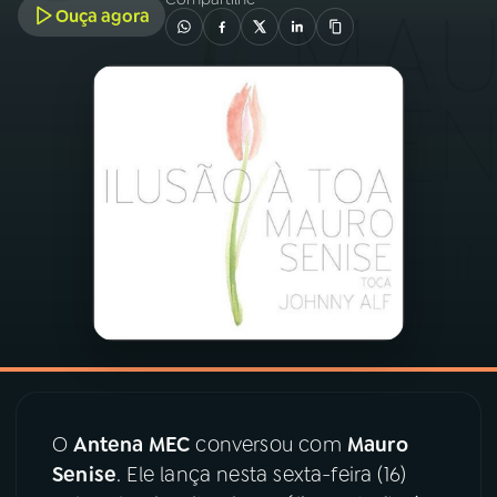
Ouça agora
03
PROGRAMAÇÃO
04
PROGRAMAS
05
PODCASTS
06
VIDEOCASTS
07
ÚLTIMAS
08
PRÊMIO RÁDIO MEC
O
Antena MEC
conversou com
Mauro
Senise
. Ele lança nesta sexta-feira (16)
ACOMPANHE A RÁDIO MEC