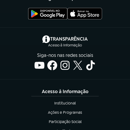
(abre em nova aba)
TRANSPARÊNCIA
Acesso à Informação
Siga-nos nas redes sociais
Acesso à Informação
Institucional
(abre em nova aba)
Ações e Programas
(abre em nova aba)
Participação Social
(abre em nova aba)