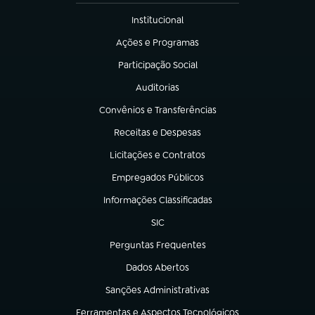
Institucional
(abre em nova aba)
Ações e Programas
(abre em nova aba)
Participação Social
(abre em nova aba)
Auditorias
(abre em nova aba)
Convênios e Transferências
(abre em nova aba)
Receitas e Despesas
(abre em nova aba)
Licitações e Contratos
(abre em nova aba)
Empregados Públicos
(abre em nova aba)
Informações Classificadas
(abre em nova aba)
SIC
(abre em nova aba)
Perguntas Frequentes
(abre em nova aba)
Dados Abertos
(abre em nova aba)
Sanções Administrativas
(abre em nova aba)
Ferramentas e Aspectos Tecnológicos