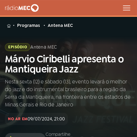
MENU
Programas
Antena MEC
Antena MEC
EPISÓDIO
Márvio Ciribelli apresenta o
Buscar
na
Mantiqueira Jazz
Rádio
Buscar
MEC
Nesta sexta (12) e sábado (13), evento levará o melhor
do jazz e do instrumental brasileiro para a região da
Início
AO VIVO
Serra da Mantiqueira, na fronteira entre os estados de
Minas Gerais e Rio de Janeiro
01
INÍCIO
09/07/2024, 21:00
NO AR EM
02
A RÁDIO
Compartilhe