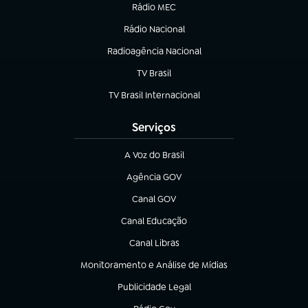
Rádio MEC
Rádio Nacional
(abre em nova aba)
Radioagência Nacional
(abre em nova aba)
TV Brasil
(abre em nova aba)
TV Brasil Internacional
(abre em nova aba)
Serviços
A Voz do Brasil
(abre em nova aba)
Agência GOV
(abre em nova aba)
Canal GOV
(abre em nova aba)
Canal Educação
(abre em nova aba)
Canal Libras
(abre em nova aba)
Monitoramento e Análise de Mídias
(abre em nova aba)
Publicidade Legal
(abre em nova aba)