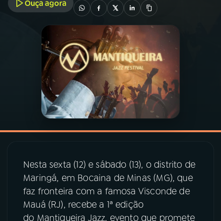
Ouça agora
03
PROGRAMAÇÃO
04
PROGRAMAS
05
PODCASTS
06
VIDEOCASTS
07
ÚLTIMAS
Nesta sexta (12) e sábado (13), o distrito de
Maringá, em Bocaina de Minas (MG), que
08
PRÊMIO RÁDIO MEC
faz fronteira com a famosa Visconde de
Mauá (RJ), recebe a 1ª edição
do Mantiqueira Jazz, evento que promete
ACOMPANHE A RÁDIO MEC