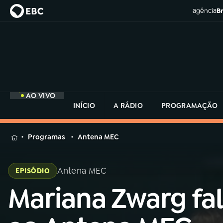
agência
Br
AO VIVO
INÍCIO
A RÁDIO
PROGRAMAÇÃO
MENU
Programas
Antena MEC
Buscar
na
Antena MEC
EPISÓDIO
Rádio
Buscar
MEC
Mariana Zwarg fa
Buscar
na
Rádio
Início
AO VIVO