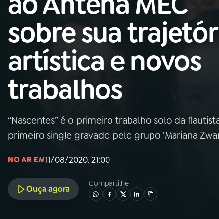
ao Antena MEC
MEC
sobre sua trajetór
01
INÍCIO
artística e novos
02
A RÁDIO
trabalhos
03
PROGRAMAÇÃO
“Nascentes” é o primeiro trabalho solo da flautist
04
PROGRAMAS
primeiro single gravado pelo grupo 'Mariana Zwarg
05
PODCASTS
11/08/2020, 21:00
NO AR EM
Compartilhe
Ouça agora
06
VIDEOCASTS