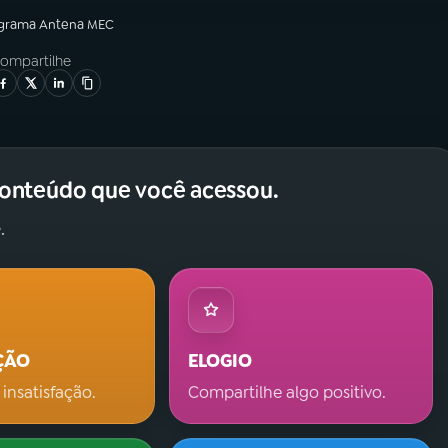
ograma
Antena MEC
ompartilhe
conteúdo que você acessou.
.
ÇÃO
ELOGIO
 insatisfação.
Compartilhe algo positivo.