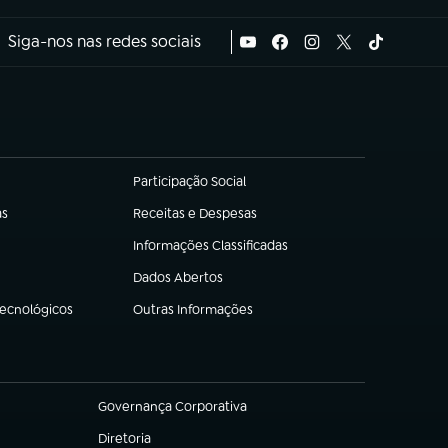
Siga-nos nas redes sociais
Participação Social
(abre em nova aba)
as
Receitas e Despesas
(abre em nova aba)
Informações Classificadas
(abre em nova aba)
Dados Abertos
(abre em nova aba)
Tecnológicos
Outras Informações
(abre em nova aba)
Governança Corporativa
(abre em nova aba)
Diretoria
(abre em nova aba)