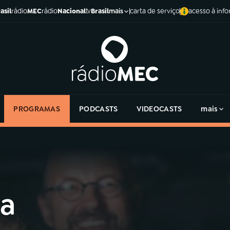
asil
rádio
MEC
rádio
Nacional
tv
Brasil
carta de serviço
acesso à inf
mais
PROGRAMAS
PODCASTS
VIDEOCASTS
mais
la