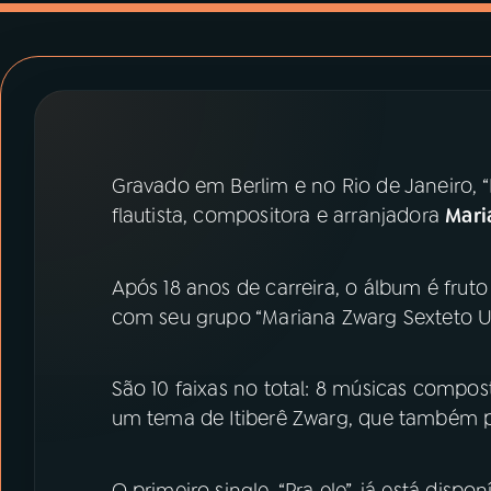
07
ÚLTIMAS
08
PRÊMIO RÁDIO MEC
ACOMPANHE A RÁDIO MEC
Gravado em Berlim e no Rio de Janeiro, “
YouTube
Facebook
flautista, compositora e arranjadora
Mari
Instagram
X
Após 18 anos de carreira, o álbum é frut
TikTok
com seu grupo “Mariana Zwarg Sexteto Un
São 10 faixas no total: 8 músicas compo
um tema de Itiberê Zwarg, que também p
O primeiro single, “Pra ele”, já está dispo