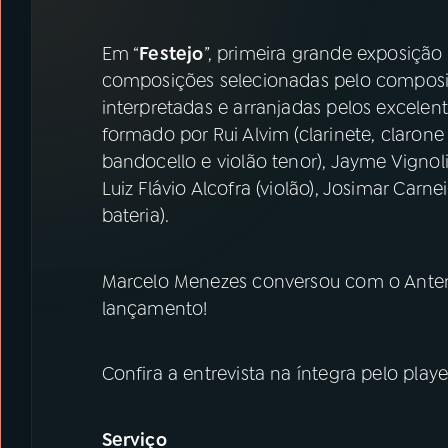
07
ÚLTIMAS
Em “
Festejo
”, primeira grande exposiçã
08
PRÊMIO RÁDIO MEC
composições selecionadas pelo composi
interpretadas e arranjadas pelos excele
formado por Rui Alvim (clarinete, clarone 
ACOMPANHE A RÁDIO MEC
bandocello e violão tenor), Jayme Vignol
YouTube
Facebook
Luiz Flávio Alcofra (violão), Josimar Carn
bateria).
Instagram
X
Marcelo Menezes conversou com o Ante
TikTok
lançamento!
Confira a entrevista na íntegra pelo play
Serviço