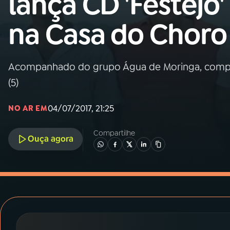
lança CD 'Festejo'
MEC
na Casa do Choro
01
INÍCIO
02
A RÁDIO
Acompanhado do grupo Água de Moringa, composit
(5)
03
PROGRAMAÇÃO
04/07/2017, 21:25
NO AR EM
04
PROGRAMAS
Compartilhe
Ouça agora
05
PODCASTS
06
VIDEOCASTS