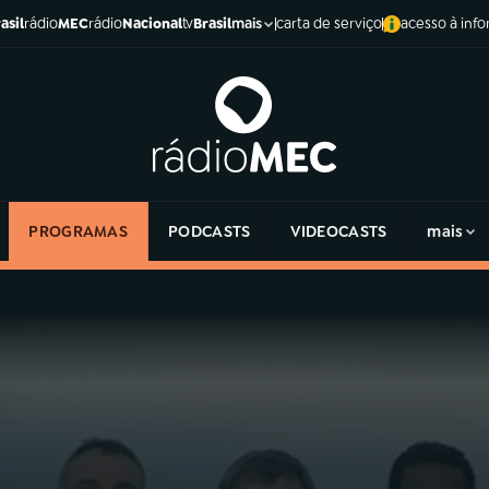
asil
rádio
MEC
rádio
Nacional
tv
Brasil
carta de serviço
acesso à inf
mais
PROGRAMAS
PODCASTS
VIDEOCASTS
mais