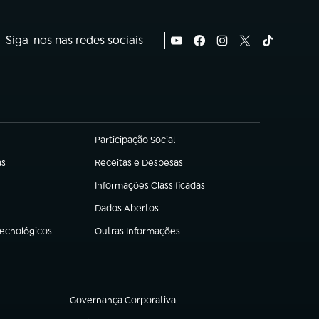
Siga-nos nas redes sociais
Participação Social
(abre em nova aba)
as
Receitas e Despesas
(abre em nova aba)
Informações Classificadas
(abre em nova aba)
Dados Abertos
(abre em nova aba)
Tecnológicos
Outras Informações
(abre em nova aba)
Governança Corporativa
(abre em nova aba)