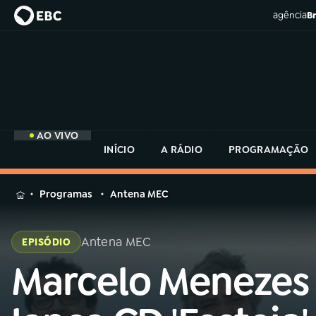
agência
Br
AO VIVO
INÍCIO
A RÁDIO
PROGRAMAÇÃO
MENU
Programas
Antena MEC
Buscar
na
Antena MEC
EPISÓDIO
Rádio
Buscar
MEC
Marcelo Menezes
Buscar
na
Rádio
Início
AO VIVO