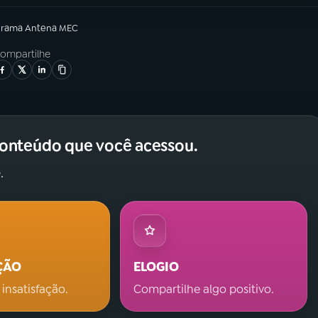
grama
Antena MEC
ompartilhe
conteúdo que você acessou.
.
ÇÃO
ELOGIO
 insatisfação.
Compartilhe algo positivo.