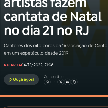
artistas fazem
MEC
cantata de Natal
01
INÍCIO
no dia 21 no RJ
02
A RÁDIO
Cantores dos oito coros da “Associação de Canto 
03
PROGRAMAÇÃO
em um espetáculo desde 2019
04
PROGRAMAS
14/12/2022, 21:06
NO AR EM
Compartilhe
05
PODCASTS
Ouça agora
06
VIDEOCASTS