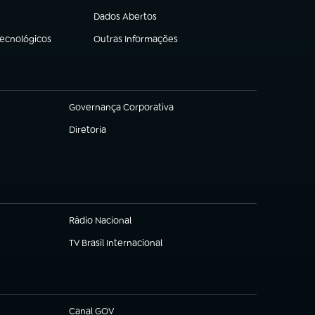
Dados Abertos
(abre em nova aba)
Tecnológicos
Outras Informações
(abre em nova aba)
Governança Corporativa
(abre em nova aba)
Diretoria
(abre em nova aba)
Rádio Nacional
(abre em nova aba)
TV Brasil Internacional
(abre em nova aba)
Canal GOV