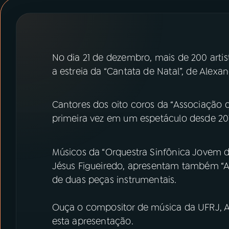
07
ÚLTIMAS
08
PRÊMIO RÁDIO MEC
No dia 21 de dezembro, mais de 200 arti
a estreia da “Cantata de Natal”, de Alexa
ACOMPANHE A RÁDIO MEC
YouTube
Facebook
Cantores dos oito coros da “Associação d
primeira vez em um espetáculo desde 20
Instagram
X
TikTok
Músicos da “Orquestra Sinfônica Jovem d
Jésus Figueiredo, apresentam também “A 
de duas peças instrumentais.
Ouça o compositor de música da UFRJ, A
esta apresentação.