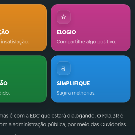
ÇÃO
ELOGIO
 insatisfação.
Compartilhe algo positivo.
ÇÃO
SIMPLIFIQUE
dido.
Sugira melhorias.
 mas é com a EBC que estará dialogando. O Fala.BR é
m a administração pública, por meio das Ouvidorias.