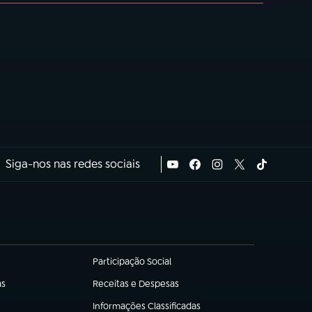
Siga-nos nas redes sociais
Participação Social
(abre em nova aba)
as
Receitas e Despesas
(abre em nova aba)
Informações Classificadas
(abre em nova aba)