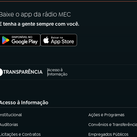
Baixe o app da rádio MEC
E tenha a gente sempre com você.
Acesso à
TRANSPARÊNCIA
abre em nova aba)
Informação
Acesso à Informação
Institucional
Ações e Programas
(abre em nova aba)
(abre em nova aba)
Auditorias
Convênios e Transferênci
(abre em nova aba)
(abre em nova aba)
Licitações e Contratos
Empregados Públicos
(abre em nova aba)
(abre em nova aba)