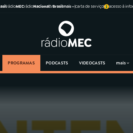
asil
rádio
MEC
rádio
Nacional
tv
Brasil
carta de serviço
acesso à inf
mais
PROGRAMAS
PODCASTS
VIDEOCASTS
mais