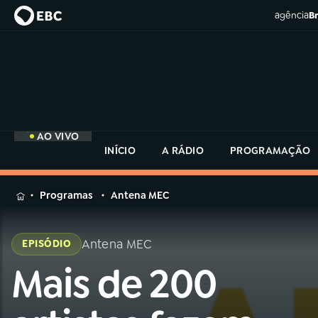
agência
Br
AO VIVO
INÍCIO
A RÁDIO
PROGRAMAÇÃO
MENU
Programas
Antena MEC
Buscar
na
Antena MEC
EPISÓDIO
Rádio
Buscar
MEC
Mais de 200
Buscar
na
Rádio
Início
AO VIVO