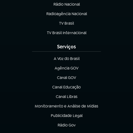
Rádio Nacional
(abre em nova aba)
Radioagência Nacional
(abre em nova aba)
TV Brasil
(abre em nova aba)
TV Brasil Internacional
(abre em nova aba)
Serviços
A Voz do Brasil
(abre em nova aba)
Agência GOV
(abre em nova aba)
Canal GOV
(abre em nova aba)
Canal Educação
(abre em nova aba)
Canal Libras
(abre em nova aba)
Monitoramento e Análise de Mídias
(abre em nova aba)
Publicidade Legal
(abre em nova aba)
Rádio Gov
(abre em nova aba)