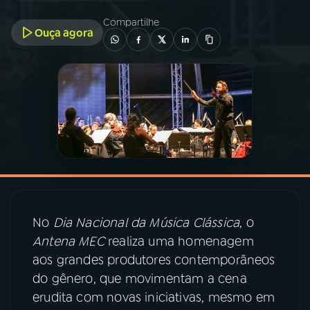
Compartilhe
Ouça agora
03
PROGRAMAÇÃO
04
PROGRAMAS
05
PODCASTS
06
VIDEOCASTS
07
ÚLTIMAS
No
Dia Nacional da Música Clássica
, o
Antena MEC
realiza uma homenagem
aos grandes produtores contemporâneos
08
PRÊMIO RÁDIO MEC
do gênero, que movimentam a cena
erudita com novas iniciativas, mesmo em
ACOMPANHE A RÁDIO MEC