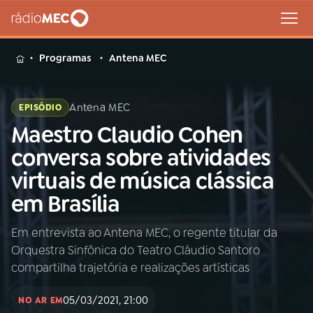
MENU
Programas
Antena MEC
Antena MEC
EPISÓDIO
Maestro Claudio Cohen
Buscar
na
conversa sobre atividades
Rádio
Buscar
virtuais de música clássica
MEC
em Brasília
Início
AO VIVO
Em entrevista ao Antena MEC, o regente titular da
Orquestra Sinfônica do Teatro Cláudio Santoro
01
INÍCIO
compartilha trajetória e realizações artísticas
05/03/2021, 21:00
02
A RÁDIO
NO AR EM