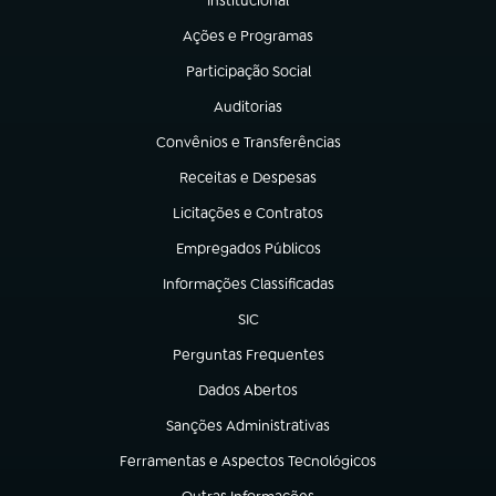
Institucional
(abre em nova aba)
Ações e Programas
(abre em nova aba)
Participação Social
(abre em nova aba)
Auditorias
(abre em nova aba)
Convênios e Transferências
(abre em nova aba)
Receitas e Despesas
(abre em nova aba)
Licitações e Contratos
(abre em nova aba)
Empregados Públicos
(abre em nova aba)
Informações Classificadas
(abre em nova aba)
SIC
(abre em nova aba)
Perguntas Frequentes
(abre em nova aba)
Dados Abertos
(abre em nova aba)
Sanções Administrativas
(abre em nova aba)
Ferramentas e Aspectos Tecnológicos
(abre em nova aba)