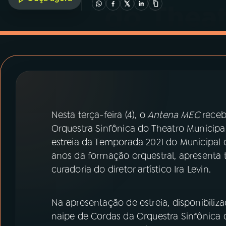
07
ÚLTIMAS
08
PRÊMIO RÁDIO MEC
ACOMPANHE A RÁDIO MEC
YouTube
Facebook
Nesta terça-feira (4), o
Antena MEC
recebe
Instagram
X
Orquestra Sinfônica do Theatro Municipal
estreia da Temporada 2021 do Municipal 
TikTok
anos da formação orquestral, apresenta 
curadoria do diretor artístico Ira Levin.
Na apresentação de estreia, disponibiliza
naipe de Cordas da Orquestra Sinfônica 