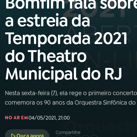
Bomfim fala sobr
MEC
a estreia da
01
INÍCIO
Temporada 2021
02
A RÁDIO
do Theatro
03
PROGRAMAÇÃO
Municipal do RJ
04
PROGRAMAS
Nesta sexta-feira (7), ela rege o primeiro concer
05
PODCASTS
comemora os 90 anos da Orquestra Sinfônica do 
04/05/2021, 21:00
NO AR EM
06
VIDEOCASTS
Compartilhe
Ouça agora