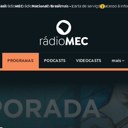
asil
rádio
MEC
rádio
Nacional
tv
Brasil
carta de serviço
acesso à inf
mais
PROGRAMAS
PODCASTS
VIDEOCASTS
mais