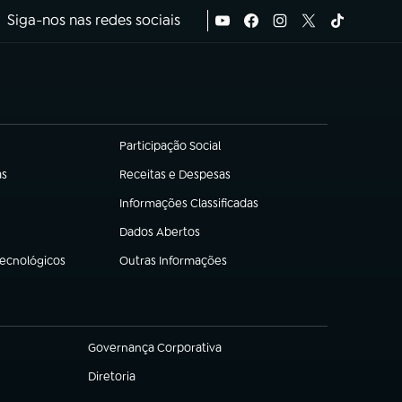
Siga-nos nas redes sociais
Participação Social
(abre em nova aba)
as
Receitas e Despesas
(abre em nova aba)
Informações Classificadas
(abre em nova aba)
Dados Abertos
(abre em nova aba)
Tecnológicos
Outras Informações
(abre em nova aba)
Governança Corporativa
(abre em nova aba)
Diretoria
(abre em nova aba)