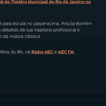
al do Theatro Municipal do Rio de Janeiro no
el para escuta no
player
acima, Priscila Bomfim
detalhes de sua trajetória profissional e
 da música clássica.
eira, às 18h, na
Rádio MEC
e
MEC FM
.