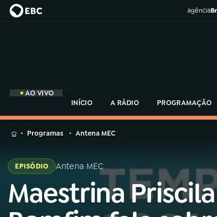
agência
Br
AO VIVO
INÍCIO
A RÁDIO
PROGRAMAÇÃO
MENU
Programas
Antena MEC
Buscar
na
Antena MEC
EPISÓDIO
Rádio
Buscar
MEC
Maestrina Priscila
Buscar
na
Rádio
Início
AO VIVO