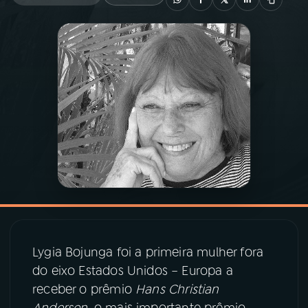
03
PROGRAMAÇÃO
04
PROGRAMAS
05
PODCASTS
06
VIDEOCASTS
07
ÚLTIMAS
Lygia Bojunga foi a primeira mulher fora
08
PRÊMIO RÁDIO MEC
do eixo Estados Unidos – Europa a
receber o prêmio
Hans Christian
Andersen
, o mais importante prêmio
ACOMPANHE A RÁDIO MEC