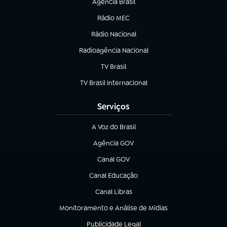
Agência Brasil
(abre em nova aba)
Rádio MEC
Rádio Nacional
(abre em nova aba)
Radioagência Nacional
(abre em nova aba)
TV Brasil
(abre em nova aba)
TV Brasil Internacional
(abre em nova aba)
Serviços
A Voz do Brasil
(abre em nova aba)
Agência GOV
(abre em nova aba)
Canal GOV
(abre em nova aba)
Canal Educação
(abre em nova aba)
Canal Libras
(abre em nova aba)
Monitoramento e Análise de Mídias
(abre em nova aba)
Publicidade Legal