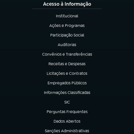
Acesso à Informação
Institucional
(abre em nova aba)
Ações e Programas
(abre em nova aba)
Participação Social
(abre em nova aba)
Auditorias
(abre em nova aba)
Convênios e Transferências
(abre em nova aba)
Receitas e Despesas
(abre em nova aba)
Licitações e Contratos
(abre em nova aba)
Empregados Públicos
(abre em nova aba)
Informações Classificadas
(abre em nova aba)
SIC
(abre em nova aba)
Perguntas Frequentes
(abre em nova aba)
Dados Abertos
(abre em nova aba)
Sanções Administrativas
(abre em nova aba)