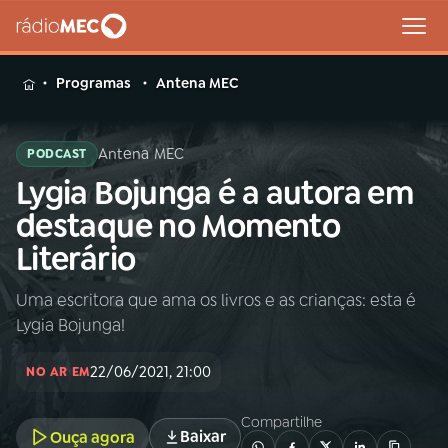
MENU
Programas
Antena MEC
Antena MEC
PODCAST
Lygia Bojunga é a autora em
Buscar
na
destaque no Momento
Rádio
Buscar
Literário
MEC
Uma escritora que ama os livros e as crianças: esta é
Início
AO VIVO
Lygia Bojunga!
01
INÍCIO
22/06/2021, 21:00
NO AR EM
Compartilhe
02
A RÁDIO
Baixar
Ouça agora