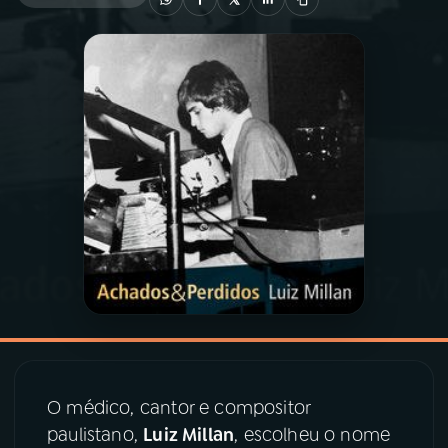
03
PROGRAMAÇÃO
04
PROGRAMAS
05
PODCASTS
06
VIDEOCASTS
07
ÚLTIMAS
08
PRÊMIO RÁDIO MEC
O médico, cantor e compositor
paulistano,
Luiz Millan
, escolheu o nome
ACOMPANHE A RÁDIO MEC