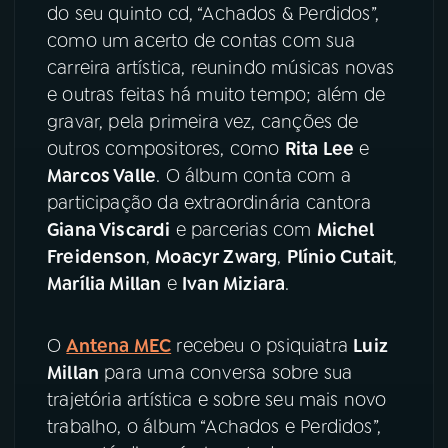
do seu quinto cd, “Achados & Perdidos”,
como um acerto de contas com sua
YouTube
Facebook
carreira artística, reunindo músicas novas
e outras feitas há muito tempo; além de
Instagram
X
gravar, pela primeira vez, canções de
TikTok
outros compositores, como
Rita Lee
e
Marcos Valle
. O álbum conta com a
participação da extraordinária cantora
Giana Viscardi
e parcerias com
Michel
Freidenson
,
Moacyr Zwarg
,
Plínio Cutait
,
Marília Millan
e
Ivan Miziara
.
O
Antena MEC
recebeu o psiquiatra
Luiz
Millan
para uma conversa sobre sua
trajetória artística e sobre seu mais novo
trabalho, o álbum “Achados e Perdidos”,