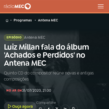
MENU
Programas
Antena MEC
Antena MEC
EPISÓDIO
Luiz Millan fala do álbum
Buscar
na
'Achados e Perdidos' no
Rádio
Buscar
Antena MEC
MEC
Quinto CD do compositor reúne novas e antigas
Início
AO VIVO
composições
01
INÍCIO
31/07/2020, 21:00
NO AR EM
Compartilhe
02
A RÁDIO
Ouça agora