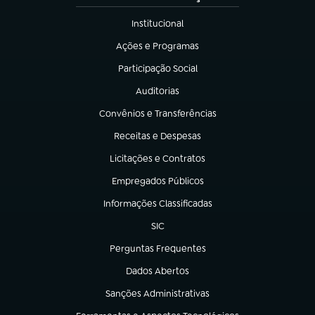
Institucional
(abre em nova aba)
Ações e Programas
(abre em nova aba)
Participação Social
(abre em nova aba)
Auditorias
(abre em nova aba)
Convênios e Transferências
(abre em nova aba)
Receitas e Despesas
(abre em nova aba)
Licitações e Contratos
(abre em nova aba)
Empregados Públicos
(abre em nova aba)
Informações Classificadas
(abre em nova aba)
SIC
(abre em nova aba)
Perguntas Frequentes
(abre em nova aba)
Dados Abertos
(abre em nova aba)
Sanções Administrativas
(abre em nova aba)