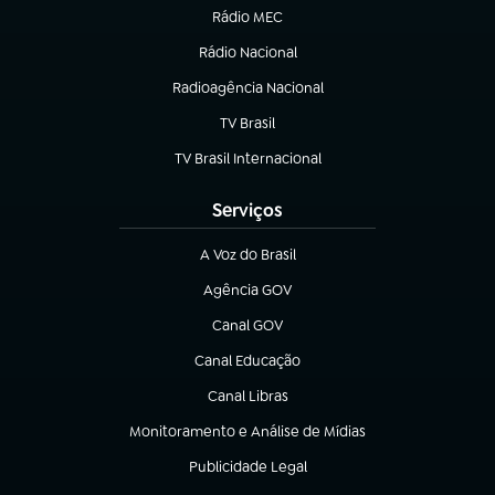
Rádio MEC
Rádio Nacional
(abre em nova aba)
Radioagência Nacional
(abre em nova aba)
TV Brasil
(abre em nova aba)
TV Brasil Internacional
(abre em nova aba)
Serviços
A Voz do Brasil
(abre em nova aba)
Agência GOV
(abre em nova aba)
Canal GOV
(abre em nova aba)
Canal Educação
(abre em nova aba)
Canal Libras
(abre em nova aba)
Monitoramento e Análise de Mídias
(abre em nova aba)
Publicidade Legal
(abre em nova aba)