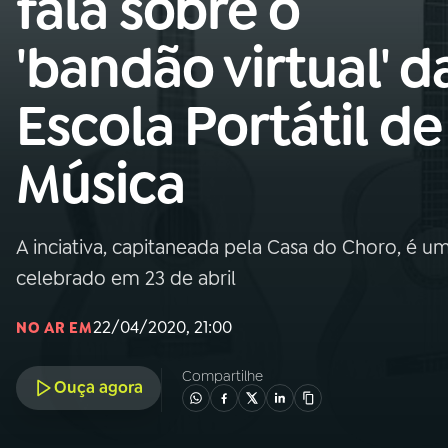
fala sobre o
MEC
'bandão virtual' d
01
INÍCIO
Escola Portátil de
02
A RÁDIO
Música
03
PROGRAMAÇÃO
A inciativa, capitaneada pela Casa do Choro, é u
04
PROGRAMAS
celebrado em 23 de abril
05
PODCASTS
22/04/2020, 21:00
NO AR EM
Compartilhe
Ouça agora
06
VIDEOCASTS