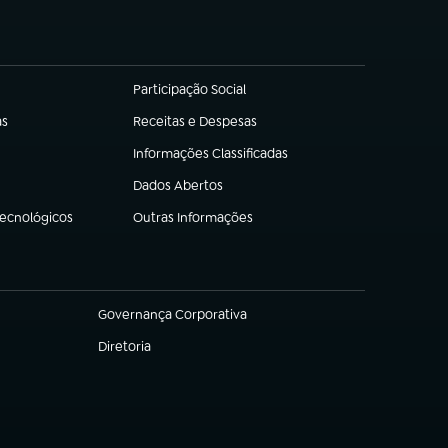
Participação Social
(abre em nova aba)
as
Receitas e Despesas
(abre em nova aba)
Informações Classificadas
(abre em nova aba)
Dados Abertos
(abre em nova aba)
Tecnológicos
Outras Informações
(abre em nova aba)
Governança Corporativa
(abre em nova aba)
Diretoria
(abre em nova aba)