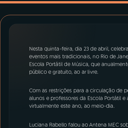
07
ÚLTIMAS
08
PRÊMIO RÁDIO MEC
ACOMPANHE A RÁDIO MEC
Nesta quinta-feira, dia 23 de abril, cel
YouTube
Facebook
eventos mais tradicionais, no Rio de Jane
Escola Portátil de Música, que anualmen
Instagram
X
público e gratuito, ao ar livre.
TikTok
Com as restrições para a circulação de 
alunos e professores da Escola Portátil 
virtualmente este ano, ao meio-dia.
Luciana Rabello falou ao Antena MEC sobr