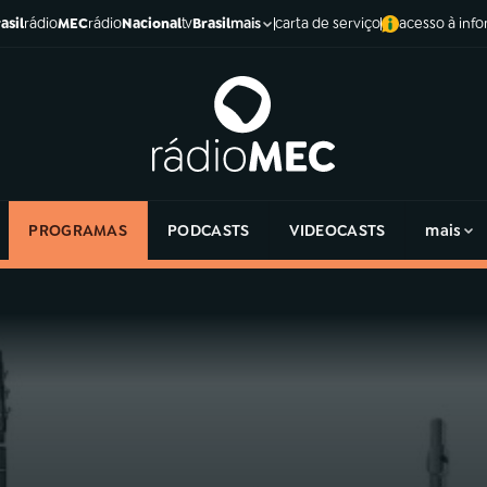
asil
rádio
MEC
rádio
Nacional
tv
Brasil
carta de serviço
acesso à inf
mais
PROGRAMAS
PODCASTS
VIDEOCASTS
mais