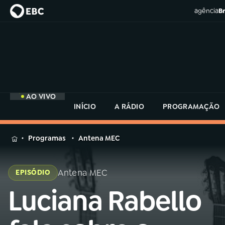
agência
Br
AO VIVO
INÍCIO
A RÁDIO
PROGRAMAÇÃO
MENU
Programas
Antena MEC
Buscar
na
Antena MEC
EPISÓDIO
Rádio
Buscar
MEC
Luciana Rabello
Buscar
na
Rádio
Início
AO VIVO