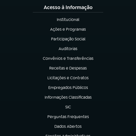
Acesso à Informação
Institucional
(abre em nova aba)
Ações e Programas
(abre em nova aba)
Participação Social
(abre em nova aba)
Auditorias
(abre em nova aba)
Convênios e Transferências
(abre em nova aba)
Receitas e Despesas
(abre em nova aba)
Licitações e Contratos
(abre em nova aba)
Empregados Públicos
(abre em nova aba)
Informações Classificadas
(abre em nova aba)
SIC
(abre em nova aba)
Perguntas Frequentes
(abre em nova aba)
Dados Abertos
(abre em nova aba)