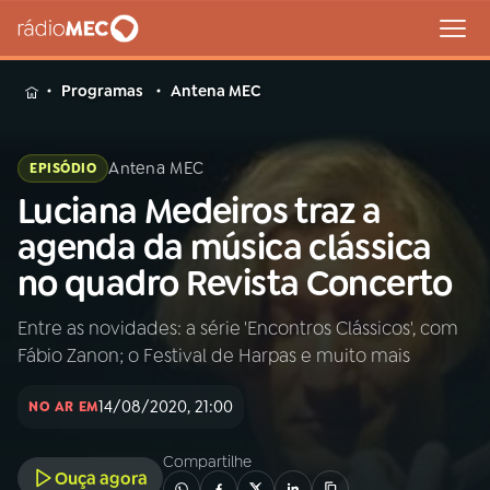
MENU
Programas
Antena MEC
Antena MEC
EPISÓDIO
Luciana Medeiros traz a
Buscar
na
agenda da música clássica
Rádio
Buscar
no quadro Revista Concerto
MEC
Entre as novidades: a série 'Encontros Clássicos', com
Início
AO VIVO
Fábio Zanon; o Festival de Harpas e muito mais
01
INÍCIO
14/08/2020, 21:00
NO AR EM
Compartilhe
02
A RÁDIO
Ouça agora