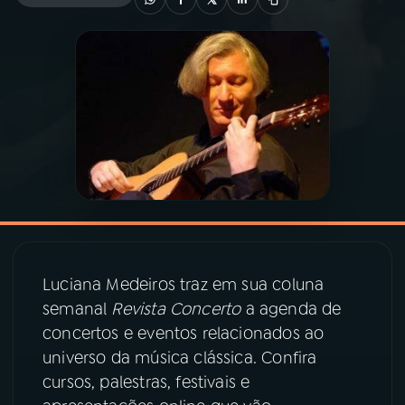
03
PROGRAMAÇÃO
04
PROGRAMAS
05
PODCASTS
06
VIDEOCASTS
07
ÚLTIMAS
Luciana Medeiros traz em sua coluna
semanal
Revista Concerto
a agenda de
concertos e eventos relacionados ao
08
PRÊMIO RÁDIO MEC
universo da música clássica. Confira
cursos, palestras, festivais e
ACOMPANHE A RÁDIO MEC