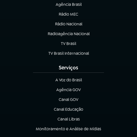
Agência Brasil
(abre em nova aba)
Rádio MEC
Rádio Nacional
(abre em nova aba)
Radioagência Nacional
(abre em nova aba)
TV Brasil
(abre em nova aba)
TV Brasil Internacional
(abre em nova aba)
Serviços
A Voz do Brasil
(abre em nova aba)
Agência GOV
(abre em nova aba)
Canal GOV
(abre em nova aba)
Canal Educação
(abre em nova aba)
Canal Libras
(abre em nova aba)
Monitoramento e Análise de Mídias
(abre em nova aba)