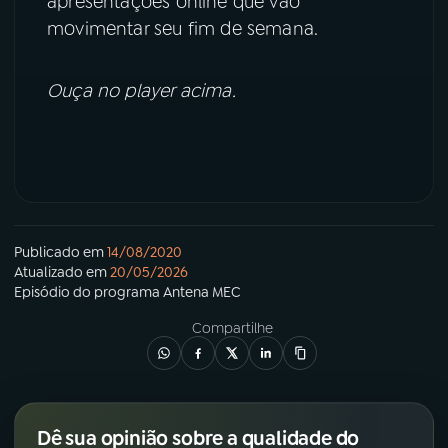
apresentações online que vão
movimentar seu fim de semana.
YouTube
Facebook
Ouça no player acima.
Instagram
X
TikTok
Publicado em
14/08/2020
Atualizado em
20/05/2026
Episódio
do programa
Antena MEC
Compartilhe
Dê sua opinião sobre a qualidade do