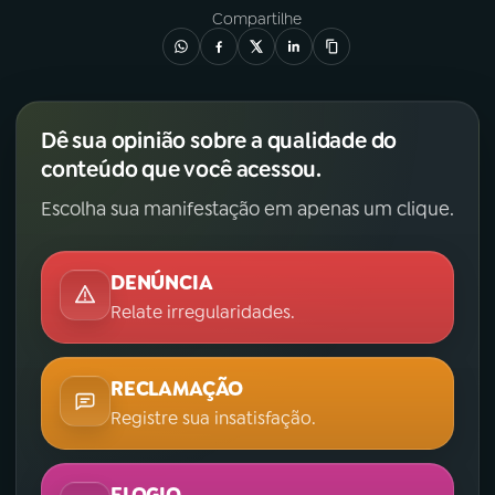
Compartilhe
YouTube
Facebook
Instagram
X
Dê sua opinião sobre a qualidade do
TikTok
conteúdo que você acessou.
Escolha sua manifestação em apenas um clique.
DENÚNCIA
Relate irregularidades.
RECLAMAÇÃO
Registre sua insatisfação.
ELOGIO