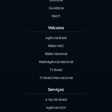
Diretoria
(abre em nova aba)
Ouvidoria
(abre em nova aba)
RNCP
(abre em nova aba)
Veículos
Agência Brasil
(abre em nova aba)
Rádio MEC
Rádio Nacional
(abre em nova aba)
Radioagência Nacional
(abre em nova aba)
TV Brasil
(abre em nova aba)
TV Brasil Internacional
(abre em nova aba)
Serviços
A Voz do Brasil
(abre em nova aba)
Agência GOV
(abre em nova aba)