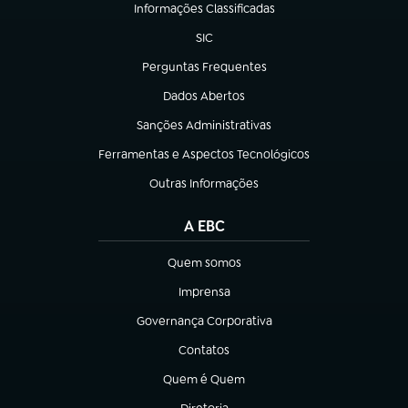
Informações Classificadas
(abre em nova aba)
SIC
(abre em nova aba)
Perguntas Frequentes
(abre em nova aba)
Dados Abertos
(abre em nova aba)
Sanções Administrativas
(abre em nova aba)
Ferramentas e Aspectos Tecnológicos
(abre em nova aba)
Outras Informações
(abre em nova aba)
A EBC
Quem somos
(abre em nova aba)
Imprensa
(abre em nova aba)
Governança Corporativa
(abre em nova aba)
Contatos
(abre em nova aba)
Quem é Quem
(abre em nova aba)