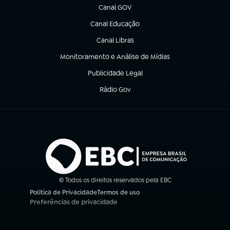
Canal GOV
(abre em nova aba)
Canal Educação
(abre em nova aba)
Canal Libras
(abre em nova aba)
Monitoramento e Análise de Mídias
(abre em nova aba)
Publicidade Legal
(abre em nova aba)
Rádio Gov
(abre em nova aba)
© Todos os direitos reservados pela EBC
Política de Privacidade
Termos de uso
(abre em nova aba)
(abre em nova aba)
Preferências de privacidade