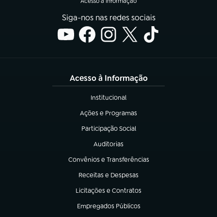
Acesso à Informação
Siga-nos nas redes sociais
Acesso à Informação
Institucional
(abre em nova aba)
Ações e Programas
(abre em nova aba)
Participação Social
(abre em nova aba)
Auditorias
(abre em nova aba)
Convênios e Transferências
(abre em nova aba)
Receitas e Despesas
(abre em nova aba)
Licitações e Contratos
(abre em nova aba)
Empregados Públicos
(abre em nova aba)