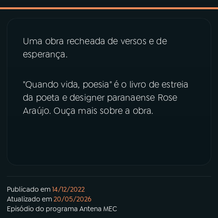
03
PROGRAMAÇÃO
Uma obra recheada de versos e de
esperança.
04
PROGRAMAS
"Quando vida, poesia" é o livro de estreia
05
PODCASTS
da poeta e designer paranaense Rose
Araújo. Ouça mais sobre a obra.
06
VIDEOCASTS
07
ÚLTIMAS
08
PRÊMIO RÁDIO MEC
Publicado em
14/12/2022
Atualizado em
20/05/2026
Episódio
do programa
Antena MEC
ACOMPANHE A RÁDIO MEC