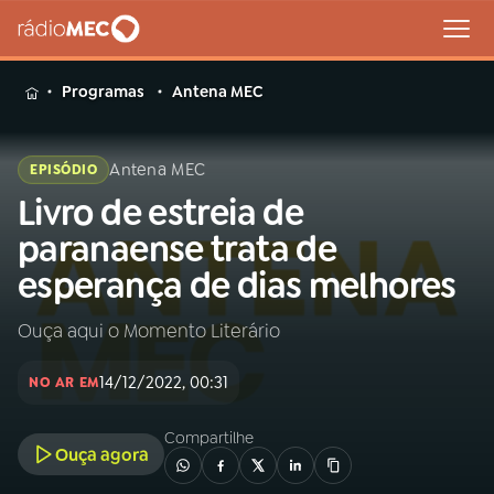
MENU
Programas
Antena MEC
Antena MEC
EPISÓDIO
Livro de estreia de
Buscar
na
paranaense trata de
Rádio
Buscar
esperança de dias melhores
MEC
Ouça aqui o Momento Literário
Início
AO VIVO
14/12/2022, 00:31
NO AR EM
01
INÍCIO
Compartilhe
Ouça agora
02
A RÁDIO