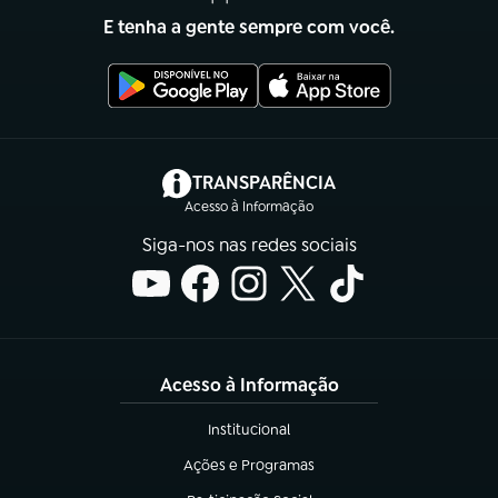
E tenha a gente sempre com você.
(abre em nova aba)
TRANSPARÊNCIA
Acesso à Informação
Siga-nos nas redes sociais
Acesso à Informação
Institucional
(abre em nova aba)
Ações e Programas
(abre em nova aba)