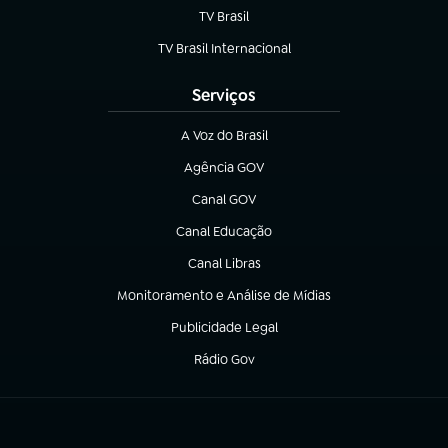
TV Brasil
(abre em nova aba)
TV Brasil Internacional
(abre em nova aba)
Serviços
A Voz do Brasil
(abre em nova aba)
Agência GOV
(abre em nova aba)
Canal GOV
(abre em nova aba)
Canal Educação
(abre em nova aba)
Canal Libras
(abre em nova aba)
Monitoramento e Análise de Mídias
(abre em nova aba)
Publicidade Legal
(abre em nova aba)
Rádio Gov
(abre em nova aba)