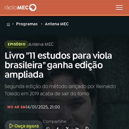
MENU
Programas
Antena MEC
Antena MEC
EPISÓDIO
Livro "11 estudos para viola
Buscar
na
brasileira" ganha edição
Rádio
Buscar
ampliada
MEC
Segunda edição do método lançado por Reinaldo
Início
AO VIVO
Toledo em 2019 acaba de sair do forno
01
INÍCIO
14/01/2025, 21:00
NO AR EM
Compartilhe
02
A RÁDIO
Ouça agora