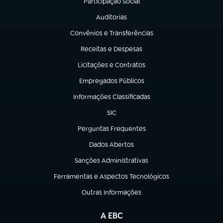
Participação Social
(abre em nova aba)
Auditorias
(abre em nova aba)
Convênios e Transferências
(abre em nova aba)
Receitas e Despesas
(abre em nova aba)
Licitações e Contratos
(abre em nova aba)
Empregados Públicos
(abre em nova aba)
Informações Classificadas
(abre em nova aba)
SIC
(abre em nova aba)
Perguntas Frequentes
(abre em nova aba)
Dados Abertos
(abre em nova aba)
Sanções Administrativas
(abre em nova aba)
Ferramentas e Aspectos Tecnológicos
(abre em nova aba)
Outras Informações
(abre em nova aba)
A EBC