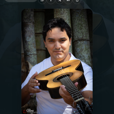
03
PROGRAMAÇÃO
04
PROGRAMAS
05
PODCASTS
06
VIDEOCASTS
07
ÚLTIMAS
08
PRÊMIO RÁDIO MEC
ACOMPANHE A RÁDIO MEC