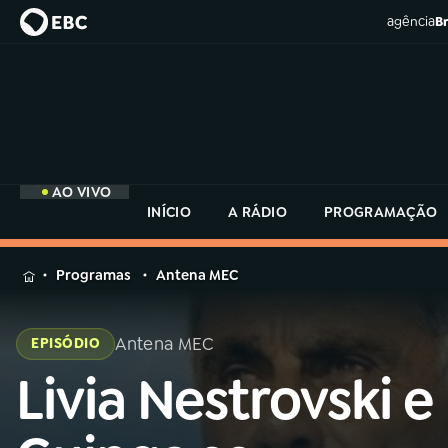
agência
Br
AO VIVO
INÍCIO
A RÁDIO
PROGRAMAÇÃO
MENU
Programas
Antena MEC
Buscar
na
Antena MEC
EPISÓDIO
Rádio
Buscar
MEC
Livia Nestrovski e
Buscar
na
Rádio
Início
AO VIVO