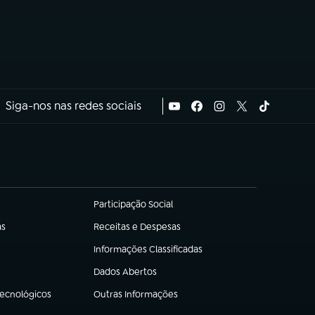
Siga-nos nas redes sociais
Participação Social
(abre em nova aba)
as
Receitas e Despesas
(abre em nova aba)
Informações Classificadas
(abre em nova aba)
Dados Abertos
(abre em nova aba)
Tecnológicos
Outras Informações
(abre em nova aba)