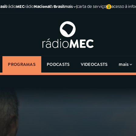
asil
rádio
MEC
rádio
Nacional
tv
Brasil
carta de serviço
acesso à inf
mais
PROGRAMAS
PODCASTS
VIDEOCASTS
mais