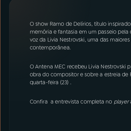
07
ÚLTIMAS
08
PRÊMIO RÁDIO MEC
O show Ramo de Delírios, título inspirad
memória e fantasia em um passeio pela o
voz da Livia Nestrovski, uma das maiores 
ACOMPANHE A RÁDIO MEC
contemporânea.
YouTube
Facebook
O Antena MEC recebeu Livia Nestrovski 
Instagram
X
obra do compositor e sobre a estreia de 
quarta-feira (23) .
TikTok
Confira a entrevista completa no
player