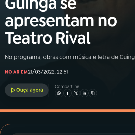
Guinga se
MEC
apresentam no
01
INÍCIO
Teatro Rival
02
A RÁDIO
No programa, obras com música e letra de Guin
03
PROGRAMAÇÃO
21/03/2022, 22:51
NO AR EM
04
PROGRAMAS
Compartilhe
Ouça agora
05
PODCASTS
06
VIDEOCASTS