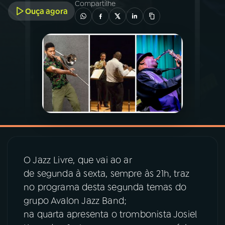
Compartilhe
Ouça agora
03
PROGRAMAÇÃO
04
PROGRAMAS
05
PODCASTS
06
VIDEOCASTS
07
ÚLTIMAS
O Jazz Livre, que vai ao ar
de segunda à sexta, sempre às 21h, traz
no programa desta segunda temas do
08
PRÊMIO RÁDIO MEC
grupo Avalon Jazz Band;
na quarta apresenta o trombonista Josiel
ACOMPANHE A RÁDIO MEC