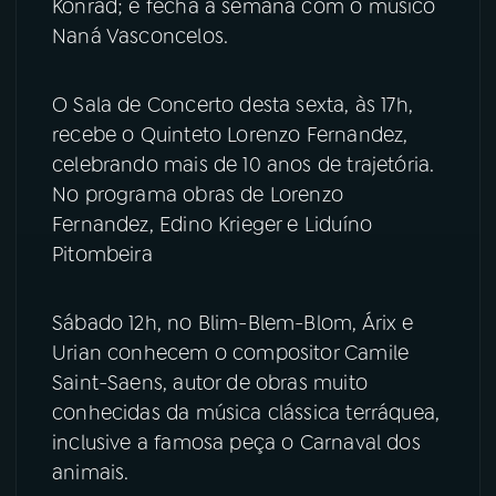
Konrad; e fecha a semana com o músico
Naná Vasconcelos.
YouTube
Facebook
O Sala de Concerto desta sexta, às 17h,
Instagram
X
recebe o Quinteto Lorenzo Fernandez,
TikTok
celebrando mais de 10 anos de trajetória.
No programa obras de Lorenzo
Fernandez, Edino Krieger e Liduíno
Pitombeira
Sábado 12h, no Blim-Blem-Blom, Árix e
Urian conhecem o compositor Camile
Saint-Saens, autor de obras muito
conhecidas da música clássica terráquea,
inclusive a famosa peça o Carnaval dos
animais.