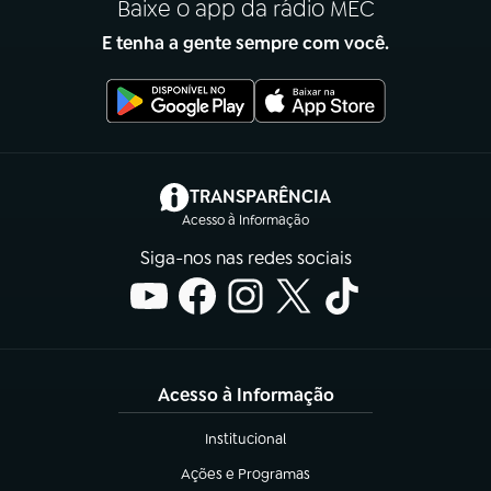
Baixe o app da rádio MEC
E tenha a gente sempre com você.
(abre em nova aba)
TRANSPARÊNCIA
Acesso à Informação
Siga-nos nas redes sociais
Acesso à Informação
Institucional
(abre em nova aba)
Ações e Programas
(abre em nova aba)