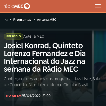
MENU
Programas
Antena MEC
Antena MEC
EPISÓDIO
Josiel Konrad, Quinteto
Buscar
na
Lorenzo Fernandez e Dia
Rádio
Buscar
Internacional do Jazz na
MEC
semana da Rádio MEC
Início
AO VIVO
Conheça os destaques dos programas Jazz Livre, Sala
de Concerto, Blim-blem-blom e Circular Brasil
01
INÍCIO
25/04/2022, 21:00
NO AR EM
02
A RÁDIO