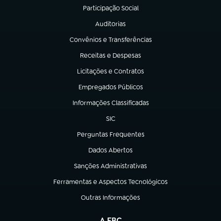
Participação Social
(abre em nova aba)
Auditorias
(abre em nova aba)
Convênios e Transferências
(abre em nova aba)
Receitas e Despesas
(abre em nova aba)
Licitações e Contratos
(abre em nova aba)
Empregados Públicos
(abre em nova aba)
Informações Classificadas
(abre em nova aba)
SIC
(abre em nova aba)
Perguntas Frequentes
(abre em nova aba)
Dados Abertos
(abre em nova aba)
Sanções Administrativas
(abre em nova aba)
Ferramentas e Aspectos Tecnológicos
(abre em nova aba)
Outras Informações
(abre em nova aba)
A EBC