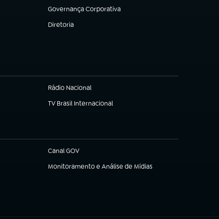
Governança Corporativa
(abre em nova aba)
Diretoria
(abre em nova aba)
Rádio Nacional
(abre em nova aba)
TV Brasil Internacional
(abre em nova aba)
Canal GOV
(abre em nova aba)
Monitoramento e Análise de Mídias
(abre em nova aba)