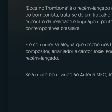
07
ÚLTIMAS
"Boca no Trombone" é o recém-lançado ál
do trombonista, trata-se de um trabalho 
08
PRÊMIO RÁDIO MEC
encontro da realidade e linguagem peri
contemporânea brasileira.
ACOMPANHE A RÁDIO MEC
E é com imensa alegria que recebemos h
YouTube
Facebook
compositor, arranjador e cantor Josiel 
recém-lançado.
Instagram
X
TikTok
Seja muito bem-vindo ao Antena MEC, Jos