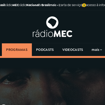
asil
rádio
MEC
rádio
Nacional
tv
Brasil
carta de serviço
acesso à inf
mais
PROGRAMAS
PODCASTS
VIDEOCASTS
mais