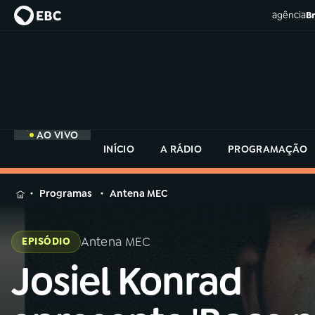
agência
Br
AO VIVO
INÍCIO
A RÁDIO
PROGRAMAÇÃO
MENU
Programas
Antena MEC
Buscar
na
Antena MEC
EPISÓDIO
Rádio
Buscar
MEC
Josiel Konrad
Buscar
na
Rádio
Início
AO VIVO