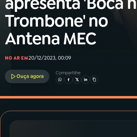
apresenta 'Boca 
MEC
Trombone' no
01
INÍCIO
Antena MEC
02
A RÁDIO
20/12/2023, 00:09
03
PROGRAMAÇÃO
NO AR EM
Compartilhe
Ouça agora
04
PROGRAMAS
05
PODCASTS
06
VIDEOCASTS