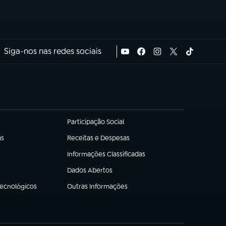
Siga-nos nas redes sociais
Participação Social
(abre em nova aba)
as
Receitas e Despesas
(abre em nova aba)
Informações Classificadas
(abre em nova aba)
Dados Abertos
(abre em nova aba)
Tecnológicos
Outras Informações
(abre em nova aba)