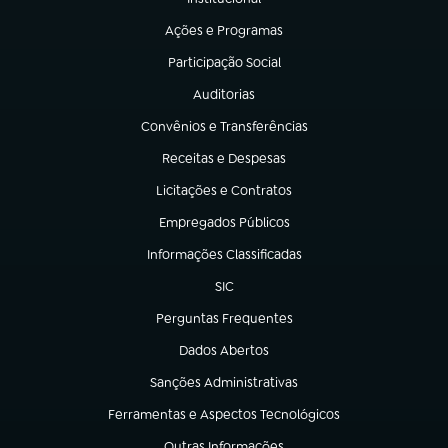
(abre em nova aba)
Ações e Programas
(abre em nova aba)
Participação Social
(abre em nova aba)
Auditorias
(abre em nova aba)
Convênios e Transferências
(abre em nova aba)
Receitas e Despesas
(abre em nova aba)
Licitações e Contratos
(abre em nova aba)
Empregados Públicos
(abre em nova aba)
Informações Classificadas
(abre em nova aba)
SIC
(abre em nova aba)
Perguntas Frequentes
(abre em nova aba)
Dados Abertos
(abre em nova aba)
Sanções Administrativas
(abre em nova aba)
Ferramentas e Aspectos Tecnológicos
(abre em nova aba)
Outras Informações