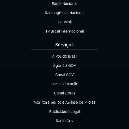
Rádio Nacional
(abre em nova aba)
Radioagência Nacional
(abre em nova aba)
TV Brasil
(abre em nova aba)
TV Brasil Internacional
(abre em nova aba)
Serviços
A Voz do Brasil
(abre em nova aba)
Agência GOV
(abre em nova aba)
Canal GOV
(abre em nova aba)
Canal Educação
(abre em nova aba)
Canal Libras
(abre em nova aba)
Monitoramento e Análise de Mídias
(abre em nova aba)
Publicidade Legal
(abre em nova aba)
Rádio Gov
(abre em nova aba)