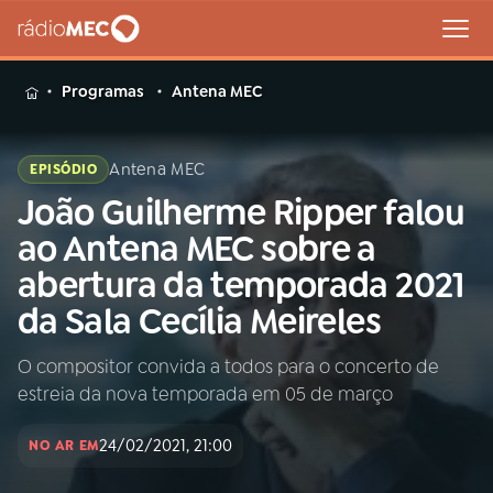
MENU
Programas
Antena MEC
Antena MEC
EPISÓDIO
João Guilherme Ripper falou
Buscar
na
ao Antena MEC sobre a
Rádio
Buscar
abertura da temporada 2021
MEC
da Sala Cecília Meireles
Início
AO VIVO
O compositor convida a todos para o concerto de
estreia da nova temporada em 05 de março
01
INÍCIO
24/02/2021, 21:00
NO AR EM
02
A RÁDIO