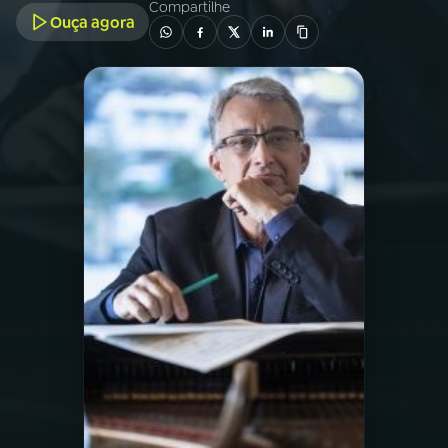
Compartilhe
Ouça agora
03
PROGRAMAÇÃO
04
PROGRAMAS
05
PODCASTS
06
VIDEOCASTS
07
ÚLTIMAS
08
PRÊMIO RÁDIO MEC
ACOMPANHE A RÁDIO MEC