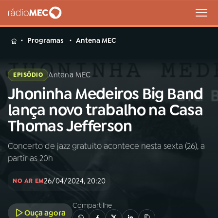
MENU
Programas
Antena MEC
Antena MEC
EPISÓDIO
Jhoninha Medeiros Big Band
Buscar
na
lança novo trabalho na Casa
Rádio
Buscar
Thomas Jefferson
MEC
Concerto de jazz gratuito acontece nesta sexta (26), a
Início
AO VIVO
partir as 20h
01
INÍCIO
26/04/2024, 20:20
NO AR EM
Compartilhe
02
A RÁDIO
Ouça agora