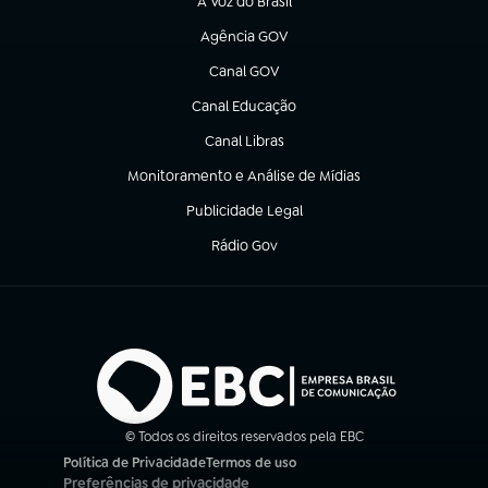
A Voz do Brasil
(abre em nova aba)
Agência GOV
(abre em nova aba)
Canal GOV
(abre em nova aba)
Canal Educação
(abre em nova aba)
Canal Libras
(abre em nova aba)
Monitoramento e Análise de Mídias
(abre em nova aba)
Publicidade Legal
(abre em nova aba)
Rádio Gov
(abre em nova aba)
© Todos os direitos reservados pela EBC
Política de Privacidade
Termos de uso
(abre em nova aba)
(abre em nova aba)
Preferências de privacidade