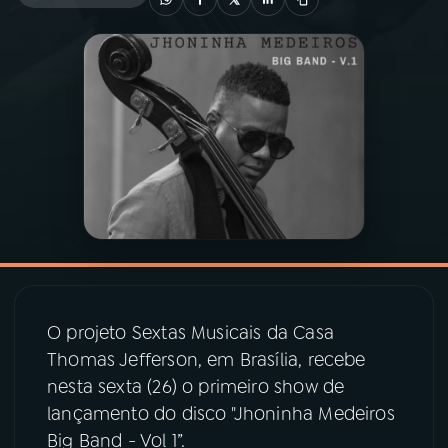
03
PROGRAMAÇÃO
04
PROGRAMAS
05
PODCASTS
06
VIDEOCASTS
07
ÚLTIMAS
O projeto Sextas Musicais da Casa
Thomas Jefferson, em Brasília, recebe
08
PRÊMIO RÁDIO MEC
nesta sexta (26) o primeiro show de
lançamento do disco "Jhoninha Medeiros
Big Band - Vol 1”.
ACOMPANHE A RÁDIO MEC