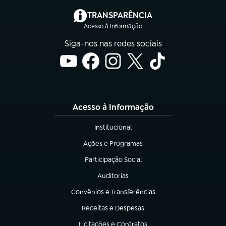
(abre em nova aba)
TRANSPARÊNCIA
Acesso à Informação
Siga-nos nas redes sociais
Acesso à Informação
Institucional
(abre em nova aba)
Ações e Programas
(abre em nova aba)
Participação Social
(abre em nova aba)
Auditorias
(abre em nova aba)
Convênios e Transferências
(abre em nova aba)
Receitas e Despesas
(abre em nova aba)
Licitações e Contratos