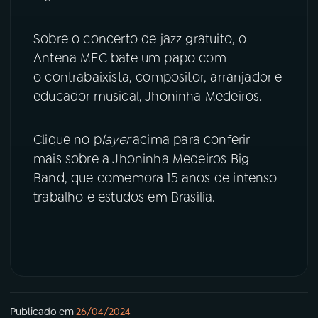
YouTube
Facebook
Sobre o concerto de jazz gratuito, o
Antena MEC bate um papo com
Instagram
X
o contrabaixista, compositor, arranjador e
educador musical, Jhoninha Medeiros.
TikTok
Clique no p
layer
acima para conferir
mais sobre a Jhoninha Medeiros Big
Band, que comemora 15 anos de intenso
trabalho e estudos em Brasília.
Publicado em
26/04/2024