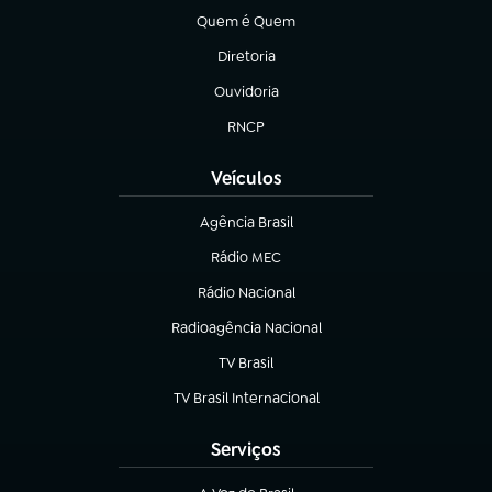
Quem é Quem
(abre em nova aba)
Diretoria
(abre em nova aba)
Ouvidoria
(abre em nova aba)
RNCP
(abre em nova aba)
Veículos
Agência Brasil
(abre em nova aba)
Rádio MEC
Rádio Nacional
(abre em nova aba)
Radioagência Nacional
(abre em nova aba)
TV Brasil
(abre em nova aba)
TV Brasil Internacional
(abre em nova aba)
Serviços