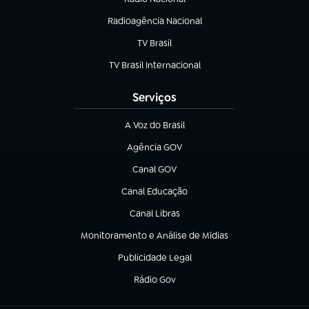
(abre em nova aba)
Radioagência Nacional
(abre em nova aba)
TV Brasil
(abre em nova aba)
TV Brasil Internacional
(abre em nova aba)
Serviços
A Voz do Brasil
(abre em nova aba)
Agência GOV
(abre em nova aba)
Canal GOV
(abre em nova aba)
Canal Educação
(abre em nova aba)
Canal Libras
(abre em nova aba)
Monitoramento e Análise de Mídias
(abre em nova aba)
Publicidade Legal
(abre em nova aba)
Rádio Gov
(abre em nova aba)