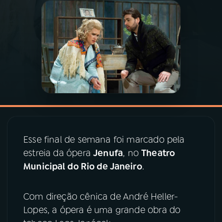
03
PROGRAMAÇÃO
04
PROGRAMAS
05
PODCASTS
06
VIDEOCASTS
Esse final de semana foi marcado pela
estreia da ópera
Jenufa
, no
Theatro
07
ÚLTIMAS
Municipal do Rio de Janeiro
.
08
PRÊMIO RÁDIO MEC
Com direção cênica de André Heller-
Lopes, a ópera é uma grande obra do
ACOMPANHE A RÁDIO MEC