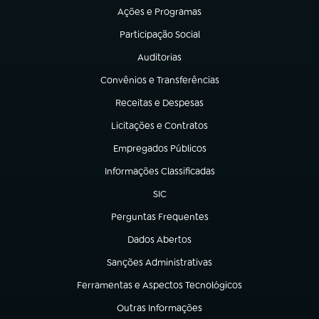
Ações e Programas
(abre em nova aba)
Participação Social
(abre em nova aba)
Auditorias
(abre em nova aba)
Convênios e Transferências
(abre em nova aba)
Receitas e Despesas
(abre em nova aba)
Licitações e Contratos
(abre em nova aba)
Empregados Públicos
(abre em nova aba)
Informações Classificadas
(abre em nova aba)
SIC
(abre em nova aba)
Perguntas Frequentes
(abre em nova aba)
Dados Abertos
(abre em nova aba)
Sanções Administrativas
(abre em nova aba)
Ferramentas e Aspectos Tecnológicos
(abre em nova aba)
Outras Informações
(abre em nova aba)