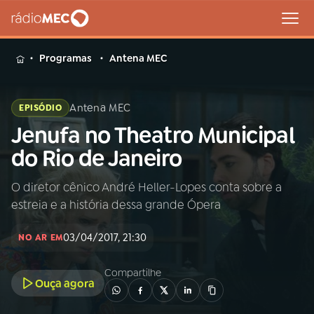
MENU
Programas
Antena MEC
Antena MEC
EPISÓDIO
Jenufa no Theatro Municipal
Buscar
na
do Rio de Janeiro
Rádio
Buscar
MEC
O diretor cênico André Heller-Lopes conta sobre a
estreia e a história dessa grande Ópera
Início
AO VIVO
03/04/2017, 21:30
NO AR EM
01
INÍCIO
Compartilhe
Ouça agora
02
A RÁDIO