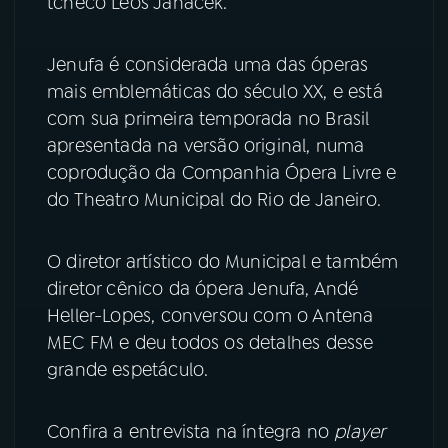
tcheco Leos Janácek.
YouTube
Facebook
Jenufa é considerada uma das óperas
mais emblemáticas do século XX, e está
Instagram
X
com sua primeira temporada no Brasil
apresentada na versão original, numa
TikTok
coprodução da Companhia Ópera Livre e
do Theatro Municipal do Rio de Janeiro.
O diretor artístico do Municipal e também
diretor cênico da ópera Jenufa, Andé
Heller-Lopes, conversou com o Antena
MEC FM e deu todos os detalhes desse
grande espetáculo.
Confira a entrevista na íntegra no
player