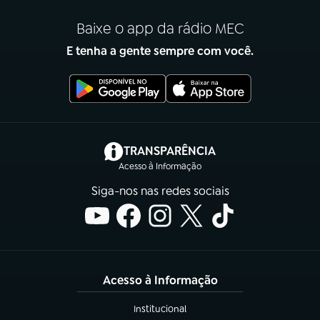
Baixe o app da rádio MEC
E tenha a gente sempre com você.
(abre em nova aba)
TRANSPARÊNCIA
Acesso à Informação
Siga-nos nas redes sociais
Acesso à Informação
Institucional
(abre em nova aba)