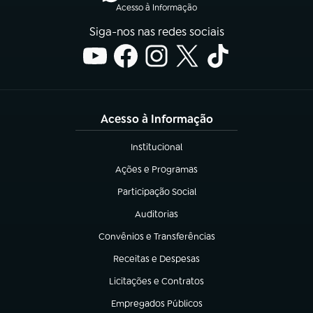
Acesso à Informação
Siga-nos nas redes sociais
Acesso à Informação
Institucional
(abre em nova aba)
Ações e Programas
(abre em nova aba)
Participação Social
(abre em nova aba)
Auditorias
(abre em nova aba)
Convênios e Transferências
(abre em nova aba)
Receitas e Despesas
(abre em nova aba)
Licitações e Contratos
(abre em nova aba)
Empregados Públicos
(abre em nova aba)