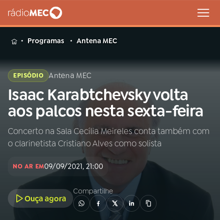
MENU
Programas
Antena MEC
Antena MEC
EPISÓDIO
Isaac Karabtchevsky volta
Buscar
na
aos palcos nesta sexta-feira
Rádio
Buscar
MEC
Concerto na Sala Cecília Meireles conta também com
o clarinetista Cristiano Alves como solista
Início
AO VIVO
09/09/2021, 21:00
NO AR EM
01
INÍCIO
Compartilhe
Ouça agora
02
A RÁDIO