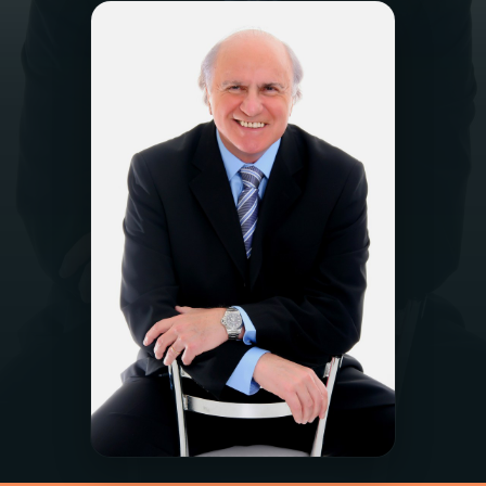
03
PROGRAMAÇÃO
04
PROGRAMAS
05
PODCASTS
06
VIDEOCASTS
07
ÚLTIMAS
08
PRÊMIO RÁDIO MEC
ACOMPANHE A RÁDIO MEC