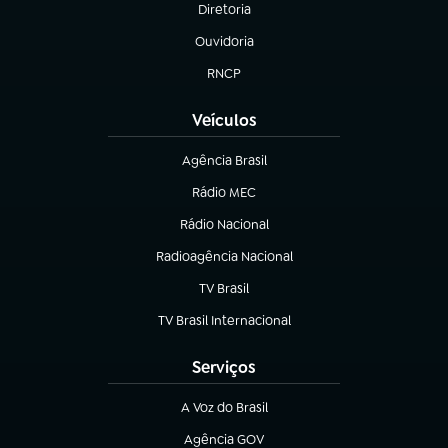
Diretoria
(abre em nova aba)
Ouvidoria
(abre em nova aba)
RNCP
(abre em nova aba)
Veículos
Agência Brasil
(abre em nova aba)
Rádio MEC
Rádio Nacional
(abre em nova aba)
Radioagência Nacional
(abre em nova aba)
TV Brasil
(abre em nova aba)
TV Brasil Internacional
(abre em nova aba)
Serviços
A Voz do Brasil
(abre em nova aba)
Agência GOV
(abre em nova aba)