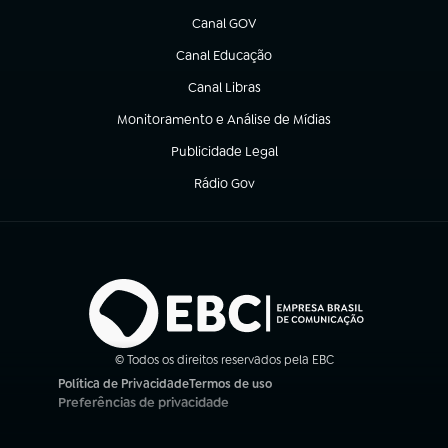
Canal GOV
(abre em nova aba)
Canal Educação
(abre em nova aba)
Canal Libras
(abre em nova aba)
Monitoramento e Análise de Mídias
(abre em nova aba)
Publicidade Legal
(abre em nova aba)
Rádio Gov
(abre em nova aba)
© Todos os direitos reservados pela EBC
Política de Privacidade
Termos de uso
(abre em nova aba)
(abre em nova aba)
Preferências de privacidade