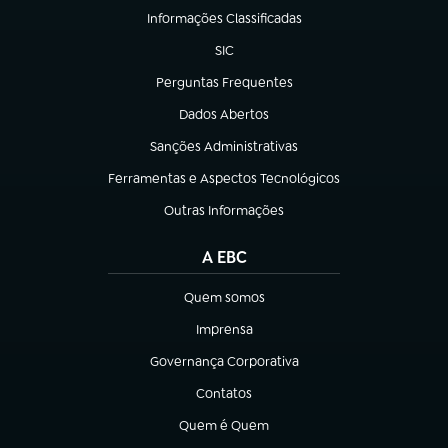
Informações Classificadas
(abre em nova aba)
SIC
(abre em nova aba)
Perguntas Frequentes
(abre em nova aba)
Dados Abertos
(abre em nova aba)
Sanções Administrativas
(abre em nova aba)
Ferramentas e Aspectos Tecnológicos
(abre em nova aba)
Outras Informações
(abre em nova aba)
A EBC
Quem somos
(abre em nova aba)
Imprensa
(abre em nova aba)
Governança Corporativa
(abre em nova aba)
Contatos
(abre em nova aba)
Quem é Quem
(abre em nova aba)