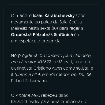
YouTube
Facebook
O maestro
Isaac Karabtchevsky
sobe
novamente ao palco da Sala Cecília
Instagram
X
Meireles nesta sexta (10) para reger a
TikTok
Orquestra Petrobras Sinfônica
em
um espetáculo presencial.
No programa, o
Concerto para clarinete,
em Lá maior, KV.622
, de Mozart, tendo o
clarinetista Cristiano Alves como solista, e
a
Sinfonia nº 4, em Ré menor, op. 120
, de
Robert Schumann.
O
Antena MEC
recebeu Isaac
Karabtchevsky para uma emocionante