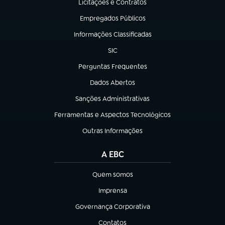
Licitações e Contratos
(abre em nova aba)
Empregados Públicos
(abre em nova aba)
Informações Classificadas
(abre em nova aba)
SIC
(abre em nova aba)
Perguntas Frequentes
(abre em nova aba)
Dados Abertos
(abre em nova aba)
Sanções Administrativas
(abre em nova aba)
Ferramentas e Aspectos Tecnológicos
(abre em nova aba)
Outras Informações
(abre em nova aba)
A EBC
Quem somos
(abre em nova aba)
Imprensa
(abre em nova aba)
Governança Corporativa
(abre em nova aba)
Contatos