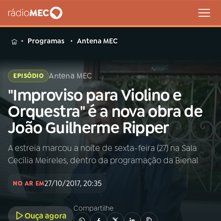
MENU
Programas
Antena MEC
Antena MEC
EPISÓDIO
"Improviso para Violino e
Buscar
na
Orquestra" é a nova obra de
Rádio
Buscar
João Guilherme Ripper
MEC
A estreia marcou a noite de sexta-feira (27) na Sala
Início
AO VIVO
Cecília Meireles, dentro da programação da Bienal
01
INÍCIO
27/10/2017, 20:35
NO AR EM
Compartilhe
02
A RÁDIO
Ouça agora