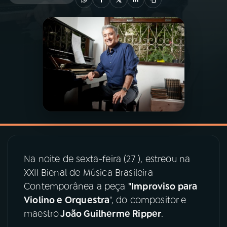
03
PROGRAMAÇÃO
04
PROGRAMAS
05
PODCASTS
06
VIDEOCASTS
Na noite de sexta-feira (27 ), estreou na
07
ÚLTIMAS
XXII Bienal de Música Brasileira
Contemporânea a peça
"Improviso para
08
PRÊMIO RÁDIO MEC
Violino e Orquestra
", do compositor e
maestro
João Guilherme Ripper
.
ACOMPANHE A RÁDIO MEC