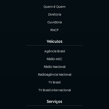
(abre em nova aba)
Quem é Quem
(abre em nova aba)
Diretoria
(abre em nova aba)
Ouvidoria
(abre em nova aba)
RNCP
(abre em nova aba)
Veículos
Agência Brasil
(abre em nova aba)
Rádio MEC
Rádio Nacional
(abre em nova aba)
Radioagência Nacional
(abre em nova aba)
TV Brasil
(abre em nova aba)
TV Brasil Internacional
(abre em nova aba)
Serviços