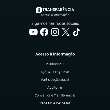
(abre em nova aba)
TRANSPARÊNCIA
Acesso à Informação
Siga-nos nas redes sociais
Acesso à Informação
Institucional
(abre em nova aba)
Ações e Programas
(abre em nova aba)
Participação Social
(abre em nova aba)
Auditorias
(abre em nova aba)
Convênios e Transferências
(abre em nova aba)
Receitas e Despesas
(abre em nova aba)