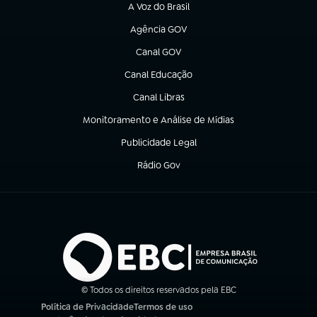
A Voz do Brasil
(abre em nova aba)
Agência GOV
(abre em nova aba)
Canal GOV
(abre em nova aba)
Canal Educação
(abre em nova aba)
Canal Libras
(abre em nova aba)
Monitoramento e Análise de Mídias
(abre em nova aba)
Publicidade Legal
(abre em nova aba)
Rádio Gov
(abre em nova aba)
© Todos os direitos reservados pela EBC
Política de Privacidade
Termos de uso
(abre em nova aba)
(abre em nova aba)