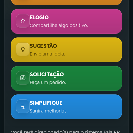
ELOGIO
Compartilhe algo positivo.
SUGESTÃO
Envie uma ideia.
SOLICITAÇÃO
Faça um pedido.
SIMPLIFIQUE
Sugira melhorias.
Você será direcionado(a) para o sistema Fala.BR,