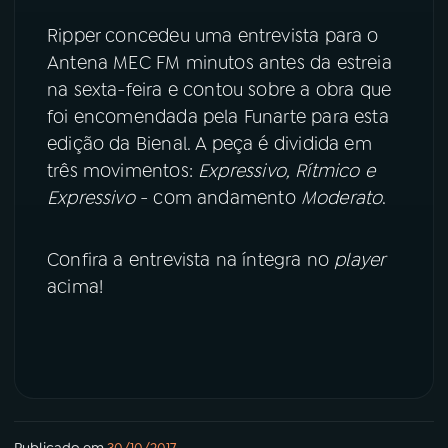
Ripper concedeu uma entrevista para o
YouTube
Facebook
Antena MEC FM minutos antes da estreia
na sexta-feira e contou sobre a obra que
Instagram
X
foi encomendada pela Funarte para esta
edição da Bienal. A peça é dividida em
TikTok
três movimentos:
Expressivo, Rítmico e
Expressivo
- com andamento
Moderato
.
Confira a entrevista na íntegra no
player
acima!
Publicado em
30/10/2017