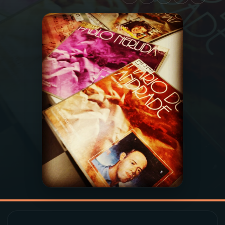
03
PROGRAMAÇÃO
04
PROGRAMAS
05
PODCASTS
06
VIDEOCASTS
07
ÚLTIMAS
08
PRÊMIO RÁDIO MEC
ACOMPANHE A RÁDIO MEC