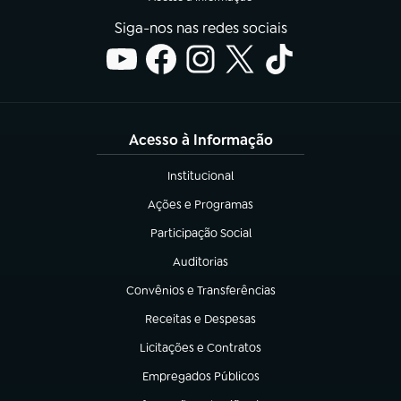
Siga-nos nas redes sociais
Acesso à Informação
Institucional
(abre em nova aba)
Ações e Programas
(abre em nova aba)
Participação Social
(abre em nova aba)
Auditorias
(abre em nova aba)
Convênios e Transferências
(abre em nova aba)
Receitas e Despesas
(abre em nova aba)
Licitações e Contratos
(abre em nova aba)
Empregados Públicos
(abre em nova aba)