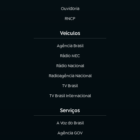
(abre em nova aba)
Ouvidoria
(abre em nova aba)
RNCP
(abre em nova aba)
Veículos
Agência Brasil
(abre em nova aba)
Rádio MEC
Rádio Nacional
(abre em nova aba)
Radioagência Nacional
(abre em nova aba)
TV Brasil
(abre em nova aba)
TV Brasil Internacional
(abre em nova aba)
Serviços
A Voz do Brasil
(abre em nova aba)
Agência GOV
(abre em nova aba)