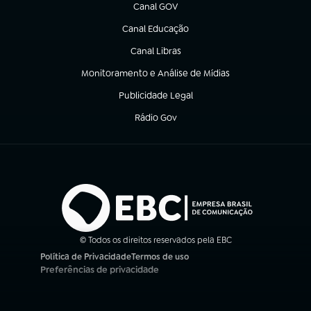
Canal GOV
(abre em nova aba)
Canal Educação
(abre em nova aba)
Canal Libras
(abre em nova aba)
Monitoramento e Análise de Mídias
(abre em nova aba)
Publicidade Legal
(abre em nova aba)
Rádio Gov
(abre em nova aba)
© Todos os direitos reservados pela EBC
Política de Privacidade
Termos de uso
(abre em nova aba)
(abre em nova aba)
Preferências de privacidade