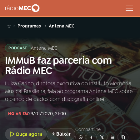
MENU
Programas
Antena MEC
Antena MEC
PODCAST
IMMuB faz parceria com
Buscar
na
Rádio MEC
Rádio
Buscar
MEC
Luiza Carino, diretora executiva do Instituto Memória
Musical Brasileira, fala ao programa Antena MEC sobre
Início
AO VIVO
o banco de dados com discografia online
29/01/2020, 21:00
01
INÍCIO
NO AR EM
Compartilhe
Baixar
Ouça agora
02
A RÁDIO