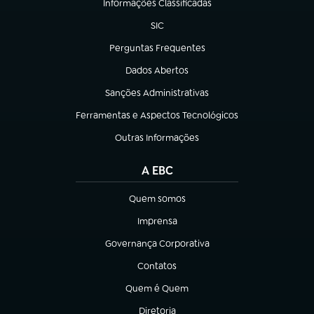
Informações Classificadas
(abre em nova aba)
SIC
(abre em nova aba)
Perguntas Frequentes
(abre em nova aba)
Dados Abertos
(abre em nova aba)
Sanções Administrativas
(abre em nova aba)
Ferramentas e Aspectos Tecnológicos
(abre em nova aba)
Outras Informações
(abre em nova aba)
A EBC
Quem somos
(abre em nova aba)
Imprensa
(abre em nova aba)
Governança Corporativa
(abre em nova aba)
Contatos
(abre em nova aba)
Quem é Quem
(abre em nova aba)
Diretoria