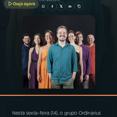
Ouça agora
03
PROGRAMAÇÃO
04
PROGRAMAS
05
PODCASTS
06
VIDEOCASTS
07
ÚLTIMAS
08
PRÊMIO RÁDIO MEC
Nesta sexta-feira (14), o grupo Ordinarius
ACOMPANHE A RÁDIO MEC