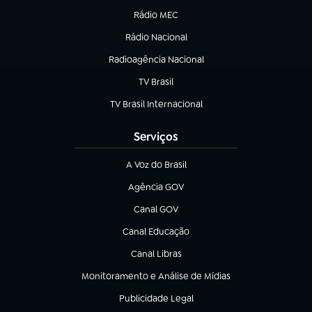
Rádio MEC
Rádio Nacional
(abre em nova aba)
Radioagência Nacional
(abre em nova aba)
TV Brasil
(abre em nova aba)
TV Brasil Internacional
(abre em nova aba)
Serviços
A Voz do Brasil
(abre em nova aba)
Agência GOV
(abre em nova aba)
Canal GOV
(abre em nova aba)
Canal Educação
(abre em nova aba)
Canal Libras
(abre em nova aba)
Monitoramento e Análise de Mídias
(abre em nova aba)
Publicidade Legal
(abre em nova aba)