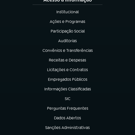
Institucional
(abre em nova aba)
Ações e Programas
(abre em nova aba)
Participação Social
(abre em nova aba)
Auditorias
(abre em nova aba)
Convênios e Transferências
(abre em nova aba)
Receitas e Despesas
(abre em nova aba)
Licitações e Contratos
(abre em nova aba)
Empregados Públicos
(abre em nova aba)
Informações Classificadas
(abre em nova aba)
SIC
(abre em nova aba)
Perguntas Frequentes
(abre em nova aba)
Dados Abertos
(abre em nova aba)
Sanções Administrativas
(abre em nova aba)