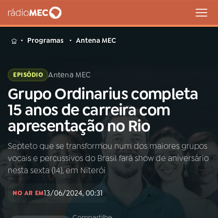
MENU
Programas
Antena MEC
Antena MEC
EPISÓDIO
Grupo Ordinarius completa
Buscar
na
15 anos de carreira com
Rádio
Buscar
apresentação no Rio
MEC
Septeto que se transformou num dos maiores grupos
Início
AO VIVO
vocais e percussivos do Brasil fará show de aniversário
nesta sexta (14), em Niterói
01
INÍCIO
13/06/2024, 00:31
NO AR EM
02
A RÁDIO
Compartilhe