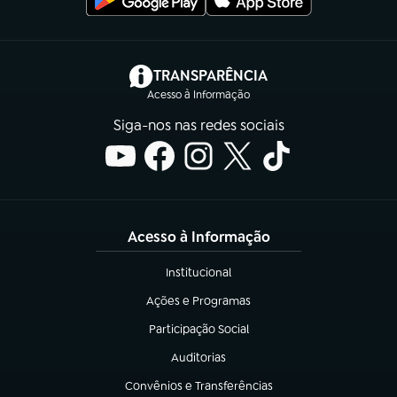
(abre em nova aba)
TRANSPARÊNCIA
Acesso à Informação
Siga-nos nas redes sociais
Acesso à Informação
Institucional
(abre em nova aba)
Ações e Programas
(abre em nova aba)
Participação Social
(abre em nova aba)
Auditorias
(abre em nova aba)
Convênios e Transferências
(abre em nova aba)