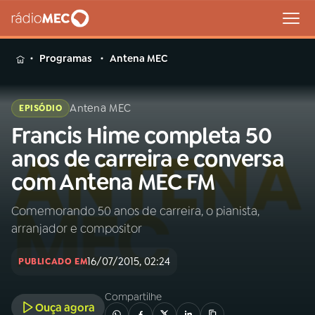
MENU
Programas
Antena MEC
Antena MEC
EPISÓDIO
Francis Hime completa 50
Buscar
na
anos de carreira e conversa
Rádio
Buscar
com Antena MEC FM
MEC
Comemorando 50 anos de carreira, o pianista,
Início
AO VIVO
arranjador e compositor
01
INÍCIO
16/07/2015, 02:24
PUBLICADO EM
Compartilhe
02
A RÁDIO
Ouça agora