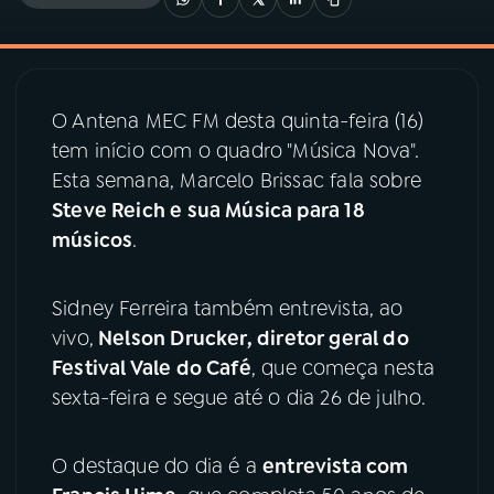
03
PROGRAMAÇÃO
O Antena MEC FM desta quinta-feira (16)
04
PROGRAMAS
tem início com o quadro "Música Nova".
Esta semana, Marcelo Brissac fala sobre
05
PODCASTS
Steve Reich e sua Música para 18
músicos
.
06
VIDEOCASTS
Sidney Ferreira também entrevista, ao
vivo,
Nelson Drucker, diretor geral do
07
ÚLTIMAS
Festival Vale do Café
, que começa nesta
sexta-feira e segue até o dia 26 de julho.
08
PRÊMIO RÁDIO MEC
O destaque do dia é a
entrevista com
ACOMPANHE A RÁDIO MEC