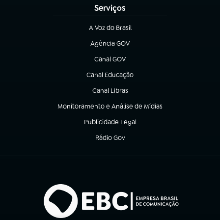
Serviços
A Voz do Brasil
(abre em nova aba)
Agência GOV
(abre em nova aba)
Canal GOV
(abre em nova aba)
Canal Educação
(abre em nova aba)
Canal Libras
(abre em nova aba)
Monitoramento e Análise de Mídias
(abre em nova aba)
Publicidade Legal
(abre em nova aba)
Rádio Gov
(abre em nova aba)