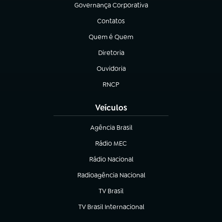
Governança Corporativa
(abre em nova aba)
Contatos
(abre em nova aba)
Quem é Quem
(abre em nova aba)
Diretoria
(abre em nova aba)
Ouvidoria
(abre em nova aba)
RNCP
(abre em nova aba)
Veículos
Agência Brasil
(abre em nova aba)
Rádio MEC
Rádio Nacional
(abre em nova aba)
Radioagência Nacional
(abre em nova aba)
TV Brasil
(abre em nova aba)
TV Brasil Internacional
(abre em nova aba)