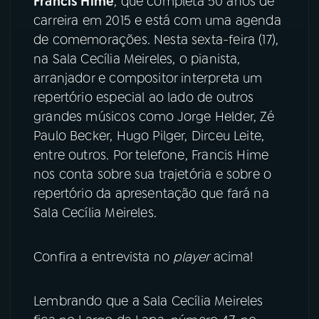
Francis Hime
, que completa 50 anos de
carreira em 2015 e está com uma agenda
YouTube
Facebook
de comemorações. Nesta sexta-feira (17),
na Sala Cecília Meireles, o pianista,
Instagram
X
arranjador e compositor interpreta um
repertório especial ao lado de outros
TikTok
grandes músicos como Jorge Helder, Zé
Paulo Becker, Hugo Pilger, Dirceu Leite,
entre outros. Por telefone, Francis Hime
nos conta sobre sua trajetória e sobre o
repertório da apresentação que fará na
Sala Cecília Meireles.
Confira a entrevista no
player
acima!
Lembrando que a Sala Cecília Meireles