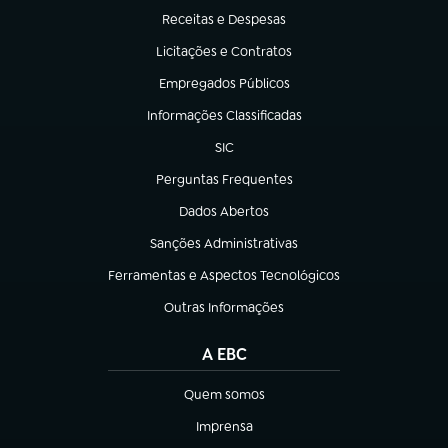
Receitas e Despesas
(abre em nova aba)
Licitações e Contratos
(abre em nova aba)
Empregados Públicos
(abre em nova aba)
Informações Classificadas
(abre em nova aba)
SIC
(abre em nova aba)
Perguntas Frequentes
(abre em nova aba)
Dados Abertos
(abre em nova aba)
Sanções Administrativas
(abre em nova aba)
Ferramentas e Aspectos Tecnológicos
(abre em nova aba)
Outras Informações
(abre em nova aba)
A EBC
Quem somos
(abre em nova aba)
Imprensa
(abre em nova aba)