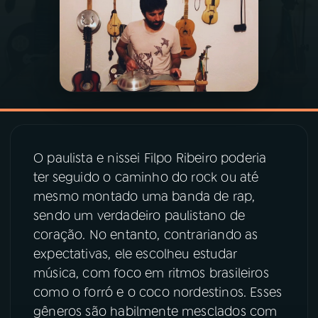
03
PROGRAMAÇÃO
04
PROGRAMAS
05
PODCASTS
O paulista e nissei Filpo Ribeiro poderia
06
VIDEOCASTS
ter seguido o caminho do rock ou até
mesmo montado uma banda de rap,
sendo um verdadeiro paulistano de
07
ÚLTIMAS
coração. No entanto, contrariando as
expectativas, ele escolheu estudar
08
PRÊMIO RÁDIO MEC
música, com foco em ritmos brasileiros
como o forró e o coco nordestinos. Esses
gêneros são habilmente mesclados com
ACOMPANHE A RÁDIO MEC