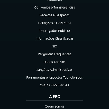
(abre em nova aba)
Convênios e Transferências
(abre em nova aba)
Receitas e Despesas
(abre em nova aba)
Licitações e Contratos
(abre em nova aba)
Empregados Públicos
(abre em nova aba)
Informações Classificadas
(abre em nova aba)
SIC
(abre em nova aba)
Perguntas Frequentes
(abre em nova aba)
Dados Abertos
(abre em nova aba)
Sanções Administrativas
(abre em nova aba)
Ferramentas e Aspectos Tecnológicos
(abre em nova aba)
Outras Informações
(abre em nova aba)
A EBC
Quem somos
(abre em nova aba)