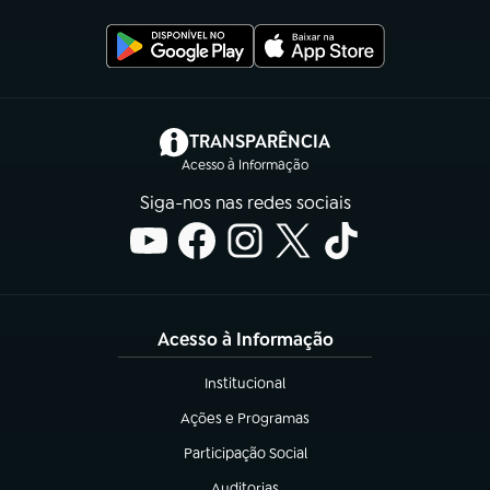
(abre em nova aba)
TRANSPARÊNCIA
Acesso à Informação
Siga-nos nas redes sociais
Acesso à Informação
Institucional
(abre em nova aba)
Ações e Programas
(abre em nova aba)
Participação Social
(abre em nova aba)
Auditorias