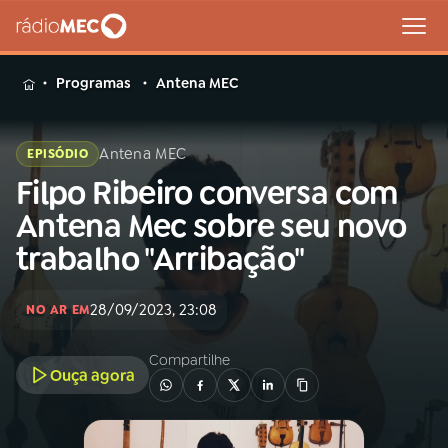
MENU
Programas
Antena MEC
Antena MEC
EPISÓDIO
Filpo Ribeiro conversa com
Buscar
na
Antena Mec sobre seu novo
Rádio
Buscar
trabalho "Arribação"
MEC
Início
AO VIVO
28/09/2023, 23:08
NO AR EM
Compartilhe
01
INÍCIO
Ouça agora
02
A RÁDIO