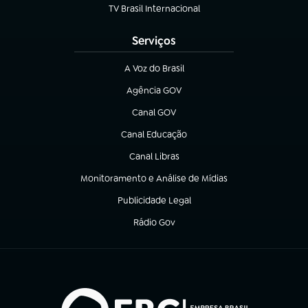
TV Brasil Internacional
(abre em nova aba)
Serviços
A Voz do Brasil
(abre em nova aba)
Agência GOV
(abre em nova aba)
Canal GOV
(abre em nova aba)
Canal Educação
(abre em nova aba)
Canal Libras
(abre em nova aba)
Monitoramento e Análise de Mídias
(abre em nova aba)
Publicidade Legal
(abre em nova aba)
Rádio Gov
(abre em nova aba)