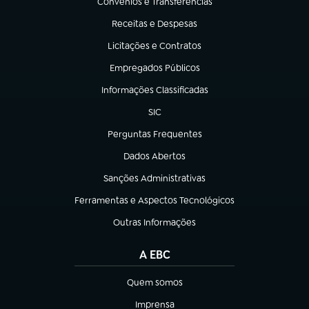
Convênios e Transferências
(abre em nova aba)
Receitas e Despesas
(abre em nova aba)
Licitações e Contratos
(abre em nova aba)
Empregados Públicos
(abre em nova aba)
Informações Classificadas
(abre em nova aba)
SIC
(abre em nova aba)
Perguntas Frequentes
(abre em nova aba)
Dados Abertos
(abre em nova aba)
Sanções Administrativas
(abre em nova aba)
Ferramentas e Aspectos Tecnológicos
(abre em nova aba)
Outras Informações
(abre em nova aba)
A EBC
Quem somos
(abre em nova aba)
Imprensa
(abre em nova aba)