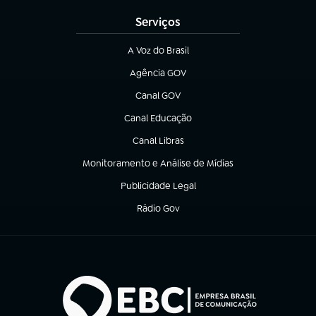
Serviços
A Voz do Brasil
(abre em nova aba)
Agência GOV
(abre em nova aba)
Canal GOV
(abre em nova aba)
Canal Educação
(abre em nova aba)
Canal Libras
(abre em nova aba)
Monitoramento e Análise de Mídias
(abre em nova aba)
Publicidade Legal
(abre em nova aba)
Rádio Gov
(abre em nova aba)