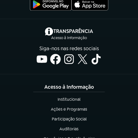
(abre em nova aba)
TRANSPARÊNCIA
Acesso à Informação
Siga-nos nas redes sociais
Acesso à Informação
Institucional
(abre em nova aba)
Ações e Programas
(abre em nova aba)
Participação Social
(abre em nova aba)
Auditorias
(abre em nova aba)