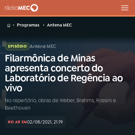
MENU
Programas
Antena MEC
Antena MEC
EPISÓDIO
Filarmônica de Minas
Buscar
na
apresenta concerto do
Rádio
Buscar
Laboratório de Regência ao
MEC
vivo
Início
AO VIVO
No repertório, obras de Weber, Brahms, Rossini e
Beethoven
01
INÍCIO
02/08/2021, 21:19
NO AR EM
02
A RÁDIO