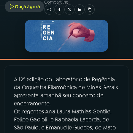
Compartilhe
Ouça agora
03
PROGRAMAÇÃO
04
PROGRAMAS
05
PODCASTS
06
VIDEOCASTS
A 12ª edição do Laboratório de Regência
da Orquestra Filarmônica de Minas Gerais
07
ÚLTIMAS
apresenta amanhã seu concerto de
encerramento.
Os regentes Ana Laura Mathias Gentile,
08
PRÊMIO RÁDIO MEC
Felipe Gadioli e Raphaela Lacerda, de
São Paulo, e Emanuelle Guedes, do Mato
ACOMPANHE A RÁDIO MEC