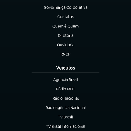
Governança Corporativa
(abre em nova aba)
Contatos
(abre em nova aba)
Quem é Quem
(abre em nova aba)
Diretoria
(abre em nova aba)
Ouvidoria
(abre em nova aba)
RNCP
(abre em nova aba)
Veículos
Agência Brasil
(abre em nova aba)
Rádio MEC
Rádio Nacional
(abre em nova aba)
Radioagência Nacional
(abre em nova aba)
TV Brasil
(abre em nova aba)
TV Brasil Internacional
(abre em nova aba)