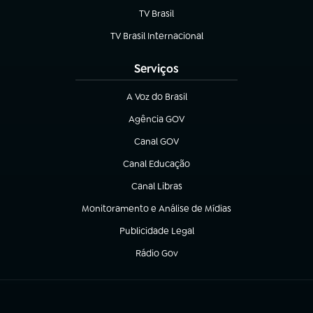
TV Brasil
(abre em nova aba)
TV Brasil Internacional
(abre em nova aba)
Serviços
A Voz do Brasil
(abre em nova aba)
Agência GOV
(abre em nova aba)
Canal GOV
(abre em nova aba)
Canal Educação
(abre em nova aba)
Canal Libras
(abre em nova aba)
Monitoramento e Análise de Mídias
(abre em nova aba)
Publicidade Legal
(abre em nova aba)
Rádio Gov
(abre em nova aba)