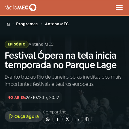
MENU
Programas
Antena MEC
Antena MEC
EPISÓDIO
Festival Ópera na tela inicia
Buscar
na
temporada no Parque Lage
Rádio
Buscar
MEC
Evento traz ao Rio de Janeiro obras inéditas dos mais
importantes festivais e teatros europeus.
Início
AO VIVO
26/10/2017, 20:12
NO AR EM
01
INÍCIO
Compartilhe
Ouça agora
02
A RÁDIO