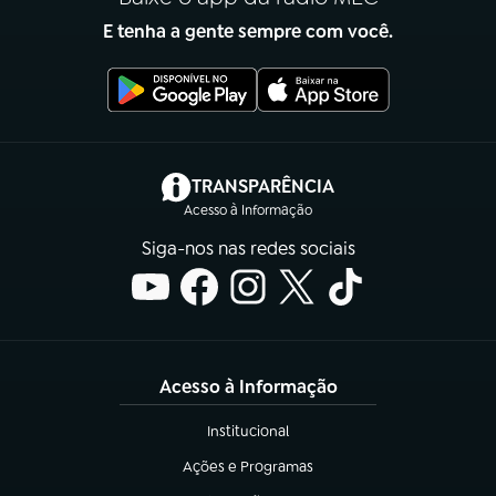
E tenha a gente sempre com você.
(abre em nova aba)
TRANSPARÊNCIA
Acesso à Informação
Siga-nos nas redes sociais
Acesso à Informação
Institucional
(abre em nova aba)
Ações e Programas
(abre em nova aba)