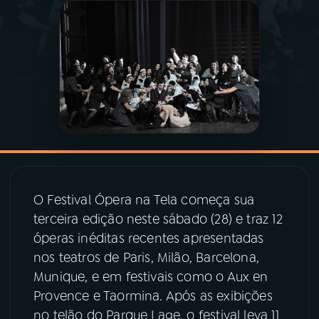
03
PROGRAMAÇÃO
04
PROGRAMAS
05
PODCASTS
06
VIDEOCASTS
O Festival Ópera na Tela começa sua
terceira edição neste sábado (28) e traz 12
07
ÚLTIMAS
óperas inéditas recentes apresentadas
nos teatros de Paris, Milão, Barcelona,
08
PRÊMIO RÁDIO MEC
Munique, e em festivais como o Aux en
Provence e Taormina. Após as exibições
no telão do Parque Lage, o festival leva 11
ACOMPANHE A RÁDIO MEC