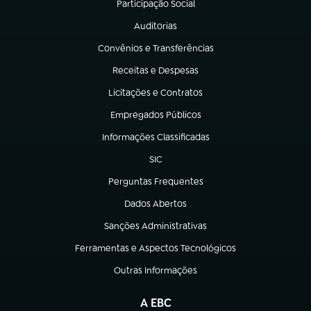
Participação Social
(abre em nova aba)
Auditorias
(abre em nova aba)
Convênios e Transferências
(abre em nova aba)
Receitas e Despesas
(abre em nova aba)
Licitações e Contratos
(abre em nova aba)
Empregados Públicos
(abre em nova aba)
Informações Classificadas
(abre em nova aba)
SIC
(abre em nova aba)
Perguntas Frequentes
(abre em nova aba)
Dados Abertos
(abre em nova aba)
Sanções Administrativas
(abre em nova aba)
Ferramentas e Aspectos Tecnológicos
(abre em nova aba)
Outras Informações
(abre em nova aba)
A EBC