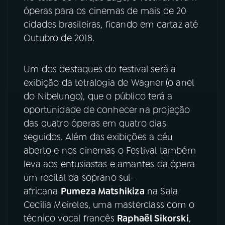
óperas para os cinemas de mais de 20
YouTube
Facebook
cidades brasileiras, ficando em cartaz até
Outubro de 2018.
Instagram
X
Um dos destaques do festival será a
TikTok
exibição da tetralogia de Wagner (o anel
do Nibelungo), que o público terá a
oportunidade de conhecer na projeção
das quatro óperas em quatro dias
seguidos. Além das exibições a céu
aberto e nos cinemas o Festival também
leva aos entusiastas e amantes da ópera
um recital da soprano sul-
africana
Pumeza Matshikiza
na Sala
Cecília Meireles, uma masterclass com o
técnico vocal francês
Raphaël Sikorski
,