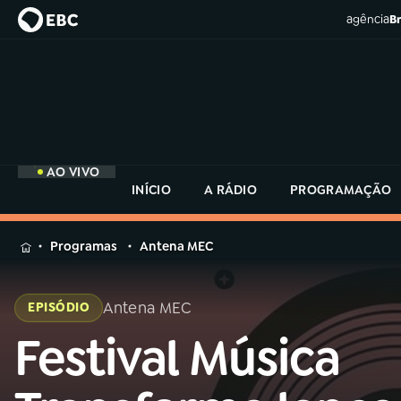
agência
Br
AO VIVO
INÍCIO
A RÁDIO
PROGRAMAÇÃO
MENU
Programas
Antena MEC
Buscar
na
Antena MEC
EPISÓDIO
Rádio
Buscar
MEC
Festival Música
Buscar
na
Rádio
Início
AO VIVO