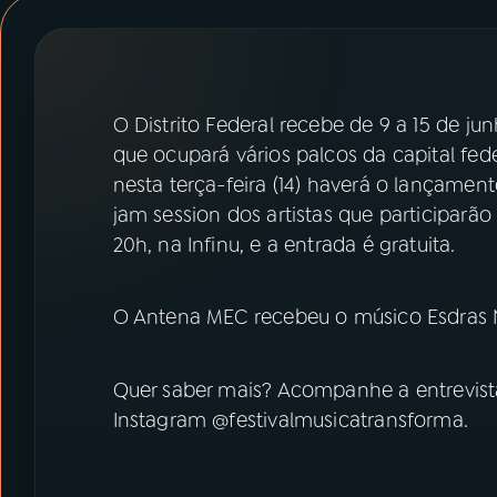
07
ÚLTIMAS
08
PRÊMIO RÁDIO MEC
O Distrito Federal recebe de 9 a 15 de ju
que ocupará vários palcos da capital fed
ACOMPANHE A RÁDIO MEC
nesta terça-feira (14) haverá o lançame
YouTube
Facebook
jam session dos artistas que participarão 
20h, na Infinu, e a entrada é gratuita.
Instagram
X
O Antena MEC recebeu o músico Esdras N
TikTok
Quer saber mais? Acompanhe a entrevis
Instagram @festivalmusicatransforma.