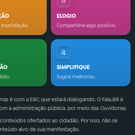
ÇÃO
ELOGIO
 insatisfação.
Compartilhe algo positivo.
ÇÃO
SIMPLIFIQUE
dido.
Sugira melhorias.
 mas é com a EBC que estará dialogando. O Fala.BR é
m a administração pública, por meio das Ouvidorias.
 conteúdos ofertados ao cidadão. Por isso, não se
onteúdo alvo de sua manifestação.