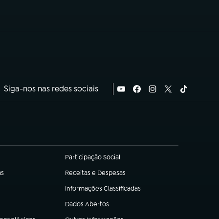
Siga-nos nas redes sociais
Participação Social
(abre em nova aba)
as
Receitas e Despesas
(abre em nova aba)
Informações Classificadas
(abre em nova aba)
Dados Abertos
(abre em nova aba)