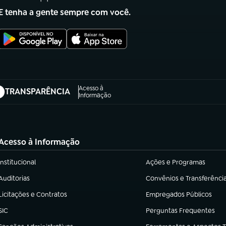
E tenha a gente sempre com você.
Acesso à
TRANSPARÊNCIA
abre em nova aba)
Informação
Acesso à Informação
Institucional
Ações e Programas
(abre em nova aba)
(abre em nova aba)
Auditorias
Convênios e Transferênci
(abre em nova aba)
(abre em nova aba)
Licitações e Contratos
Empregados Públicos
(abre em nova aba)
(abre em nova aba)
SIC
Perguntas Frequentes
(abre em nova aba)
(abre em nova aba)