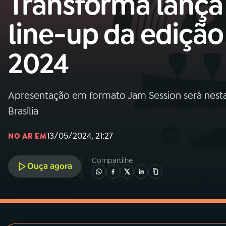
Transforma lança
MEC
line-up da edição
01
INÍCIO
2024
02
A RÁDIO
Apresentação em formato Jam Session será nesta ter
03
PROGRAMAÇÃO
Brasília
04
PROGRAMAS
13/05/2024, 21:27
NO AR EM
Compartilhe
05
PODCASTS
Ouça agora
06
VIDEOCASTS