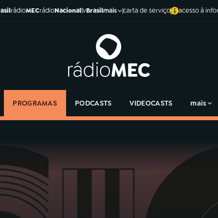
asil
rádio
MEC
rádio
Nacional
tv
Brasil
carta de serviço
acesso à inf
mais
PROGRAMAS
PODCASTS
VIDEOCASTS
mais