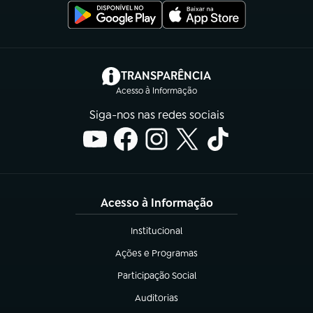
(abre em nova aba)
TRANSPARÊNCIA
Acesso à Informação
Siga-nos nas redes sociais
Acesso à Informação
Institucional
(abre em nova aba)
Ações e Programas
(abre em nova aba)
Participação Social
(abre em nova aba)
Auditorias
(abre em nova aba)