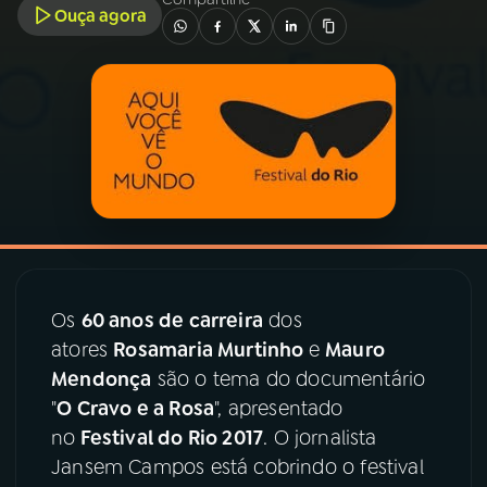
Ouça agora
03
PROGRAMAÇÃO
04
PROGRAMAS
05
PODCASTS
06
VIDEOCASTS
Os
60 anos de carreira
dos
07
ÚLTIMAS
atores
Rosamaria Murtinho
e
Mauro
Mendonça
são o tema do documentário
"
O Cravo e a Rosa
", apresentado
08
PRÊMIO RÁDIO MEC
no
Festival do Rio 2017
. O jornalista
Jansem Campos está cobrindo o festival
ACOMPANHE A RÁDIO MEC