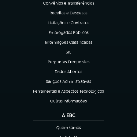
Convênios e Transferências
(abre em nova aba)
Receitas e Despesas
(abre em nova aba)
Licitações e Contratos
(abre em nova aba)
Empregados Públicos
(abre em nova aba)
Informações Classificadas
(abre em nova aba)
SIC
(abre em nova aba)
Perguntas Frequentes
(abre em nova aba)
Dados Abertos
(abre em nova aba)
Sanções Administrativas
(abre em nova aba)
Ferramentas e Aspectos Tecnológicos
(abre em nova aba)
Outras Informações
(abre em nova aba)
A EBC
Quem somos
(abre em nova aba)