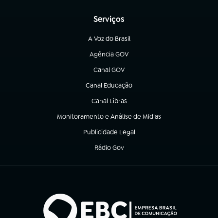
Serviços
A Voz do Brasil
(abre em nova aba)
Agência GOV
(abre em nova aba)
Canal GOV
(abre em nova aba)
Canal Educação
(abre em nova aba)
Canal Libras
(abre em nova aba)
Monitoramento e Análise de Mídias
(abre em nova aba)
Publicidade Legal
(abre em nova aba)
Rádio Gov
(abre em nova aba)