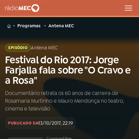
MENU
Programas
Antena MEC
Antena MEC
EPISÓDIO
Festival do Rio 2017: Jorge
Buscar
na
Farjalla fala sobre "O Cravo e
Rádio
Buscar
a Rosa"
MEC
Documentário retrata os 60 anos de carreira de
Início
AO VIVO
Rosamaria Murtinho e Mauro Mendonça no teatro,
cinema e televisão
01
INÍCIO
13/10/2017, 22:19
PUBLICADO EM
02
A RÁDIO
Compartilhe