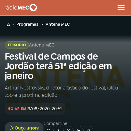
MENU
Programas
Antena MEC
Antena MEC
EPISÓDIO
Festival de Campos de
Buscar
na
Jordão terá 51ª edição em
Rádio
Buscar
janeiro
MEC
Arthur Nestrovsky, diretor artístico do festival, falou
Início
AO VIVO
sobre a próxima edição
01
INÍCIO
19/08/2020, 20:52
NO AR EM
Compartilhe
02
A RÁDIO
Ouça agora