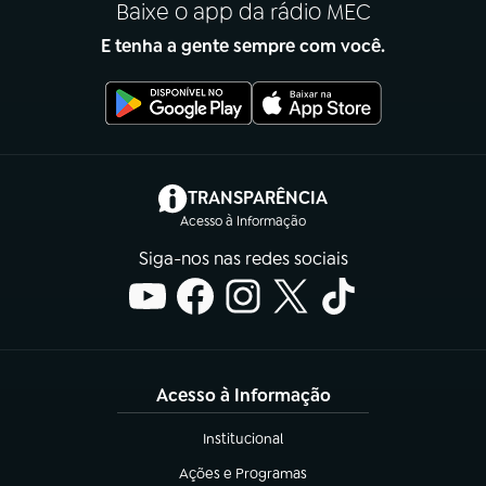
Baixe o app da rádio MEC
E tenha a gente sempre com você.
(abre em nova aba)
TRANSPARÊNCIA
Acesso à Informação
Siga-nos nas redes sociais
Acesso à Informação
Institucional
(abre em nova aba)
Ações e Programas
(abre em nova aba)