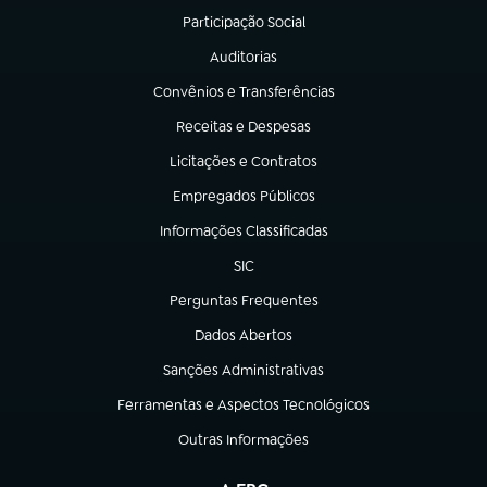
Participação Social
(abre em nova aba)
Auditorias
(abre em nova aba)
Convênios e Transferências
(abre em nova aba)
Receitas e Despesas
(abre em nova aba)
Licitações e Contratos
(abre em nova aba)
Empregados Públicos
(abre em nova aba)
Informações Classificadas
(abre em nova aba)
SIC
(abre em nova aba)
Perguntas Frequentes
(abre em nova aba)
Dados Abertos
(abre em nova aba)
Sanções Administrativas
(abre em nova aba)
Ferramentas e Aspectos Tecnológicos
(abre em nova aba)
Outras Informações
(abre em nova aba)