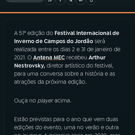
03
PROGRAMAÇÃO
A 51ª edição do
Festival Internacional de
04
PROGRAMAS
Inverno de Campos do Jordão
será
realizada entre os dias 2 e 31 de janeiro de
05
PODCASTS
2021. O
Antena MEC
recebeu
Arthur
Nestrovsky,
diretor artístico do festival,
para uma conversa sobre a história e as
06
VIDEOCASTS
atrações da próxima edição.
07
ÚLTIMAS
Ouça no
player
acima.
08
PRÊMIO RÁDIO MEC
Estão previstas para o ano que vem duas
edições do evento, uma no verão e outra
ACOMPANHE A RÁDIO MEC