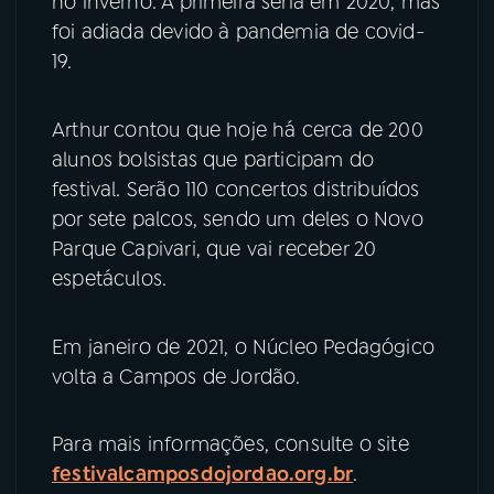
no inverno. A primeira seria em 2020, mas
foi adiada devido à pandemia de covid-
YouTube
Facebook
19.
Instagram
X
Arthur contou que hoje há cerca de 200
alunos bolsistas que participam do
TikTok
festival. Serão 110 concertos distribuídos
por sete palcos, sendo um deles o Novo
Parque Capivari, que vai receber 20
espetáculos.
Em janeiro de 2021, o Núcleo Pedagógico
volta a Campos de Jordão.
Para mais informações, consulte o site
festivalcamposdojordao.org.br
.