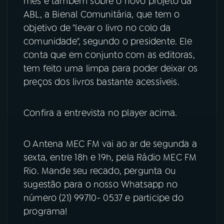
mês e também sobre o novo projeto da
ABL, a Bienal Comunitária, que tem o
YouTube
Facebook
objetivo de "levar o livro no colo da
comunidade", segundo o presidente. Ele
Instagram
X
conta que em conjunto com as editoras,
tem feito uma limpa para poder deixar os
TikTok
preços dos livros bastante acessíveis.
Confira a entrevista no player acima.
O Antena MEC FM vai ao ar de segunda a
sexta, entre 18h e 19h, pela Rádio MEC FM
Rio. Mande seu recado, pergunta ou
sugestão para o nosso Whatsapp no
número (21) 99710- 0537 e participe do
programa!