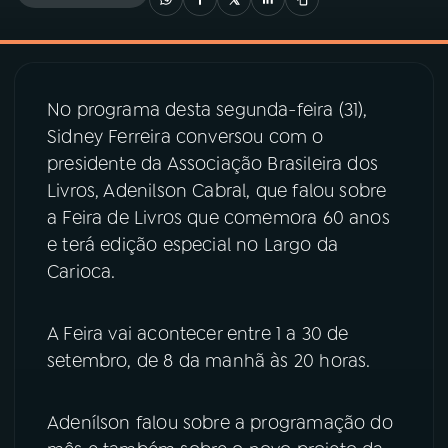
03
PROGRAMAÇÃO
No programa desta segunda-feira (31),
04
PROGRAMAS
Sidney Ferreira conversou com o
presidente da Associação Brasileira dos
05
PODCASTS
Livros, Adenilson Cabral, que falou sobre
a Feira de Livros que comemora 60 anos
e terá edição especial no Largo da
06
VIDEOCASTS
Carioca.
07
ÚLTIMAS
A Feira vai acontecer entre 1 a 30 de
setembro, de 8 da manhã às 20 horas.
08
PRÊMIO RÁDIO MEC
Adenílson falou sobre a programação do
ACOMPANHE A RÁDIO MEC