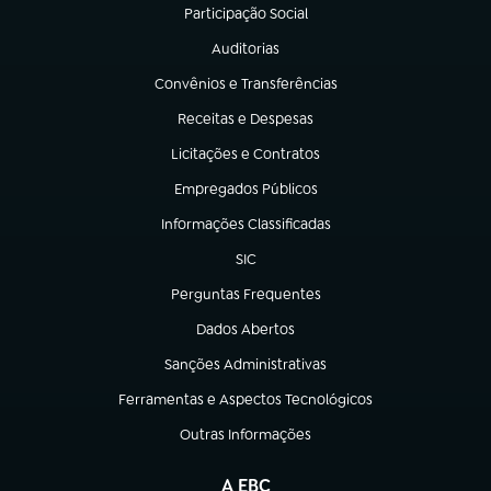
Participação Social
(abre em nova aba)
Auditorias
(abre em nova aba)
Convênios e Transferências
(abre em nova aba)
Receitas e Despesas
(abre em nova aba)
Licitações e Contratos
(abre em nova aba)
Empregados Públicos
(abre em nova aba)
Informações Classificadas
(abre em nova aba)
SIC
(abre em nova aba)
Perguntas Frequentes
(abre em nova aba)
Dados Abertos
(abre em nova aba)
Sanções Administrativas
(abre em nova aba)
Ferramentas e Aspectos Tecnológicos
(abre em nova aba)
Outras Informações
(abre em nova aba)
A EBC