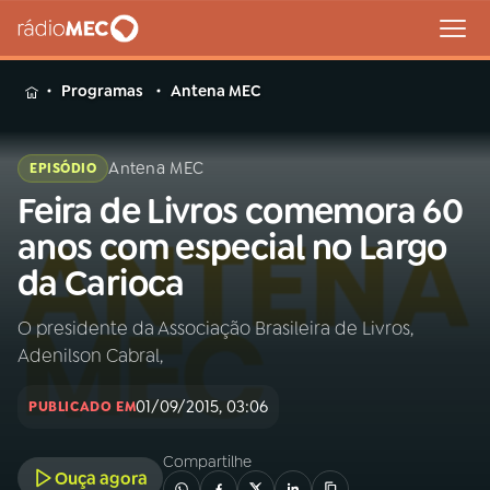
MENU
Programas
Antena MEC
Antena MEC
EPISÓDIO
Feira de Livros comemora 60
Buscar
na
anos com especial no Largo
Rádio
Buscar
da Carioca
MEC
O presidente da Associação Brasileira de Livros,
Início
AO VIVO
Adenilson Cabral,
01
INÍCIO
01/09/2015, 03:06
PUBLICADO EM
Compartilhe
02
A RÁDIO
Ouça agora