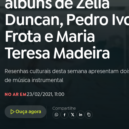
álbuns de Zélia
MEC
Duncan, Pedro Iv
01
INÍCIO
Frota e Maria
02
A RÁDIO
Teresa Madeira
03
PROGRAMAÇÃO
Resenhas culturais desta semana apresentam doi
04
PROGRAMAS
de música instrumental
05
PODCASTS
23/02/2021, 11:00
NO AR EM
Compartilhe
Ouça agora
06
VIDEOCASTS