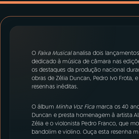
07
ÚLTIMAS
08
PRÊMIO RÁDIO MEC
ACOMPANHE A RÁDIO MEC
O
Faixa Musical
analisa dois lançamentos
YouTube
Facebook
dedicado à música de câmara nas ediçõ
os destaques da produção nacional dur
Instagram
X
obras de Zélia Duncan, Pedro Ivo Frota, e
resenhas inéditas.
TikTok
O álbum
Minha Voz Fica
marca os 40 anos
Duncan e presta homenagem à artista Alz
Zélia e o violonista Pedro Franco, que mo
bandolim e violino. Ouça esta resenha mu