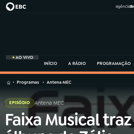
agência
Br
AO VIVO
INÍCIO
A RÁDIO
PROGRAMAÇÃO
MENU
Programas
Antena MEC
Buscar
na
Antena MEC
EPISÓDIO
Rádio
Buscar
MEC
Faixa Musical traz
Buscar
na
Rádio
Início
AO VIVO