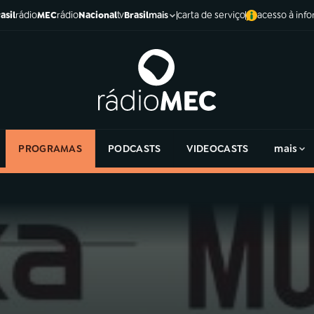
asil
rádio
MEC
rádio
Nacional
tv
Brasil
carta de serviço
acesso à inf
mais
PROGRAMAS
PODCASTS
VIDEOCASTS
mais