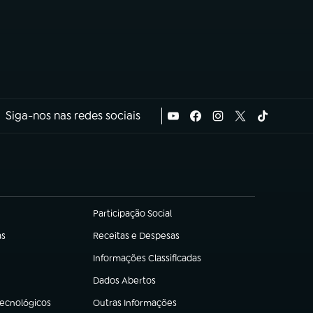
Siga-nos nas redes sociais
Participação Social
(abre em nova aba)
as
Receitas e Despesas
(abre em nova aba)
Informações Classificadas
(abre em nova aba)
Dados Abertos
(abre em nova aba)
Tecnológicos
Outras Informações
(abre em nova aba)