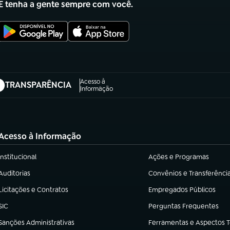
E tenha a gente sempre com você.
Acesso à
TRANSPARÊNCIA
abre em nova aba)
Informação
Acesso à Informação
Institucional
Ações e Programas
(abre em nova aba)
(abre em nova aba)
Auditorias
Convênios e Transferênci
(abre em nova aba)
(abre em nova aba)
Licitações e Contratos
Empregados Públicos
(abre em nova aba)
(abre em nova aba)
SIC
Perguntas Frequentes
(abre em nova aba)
(abre em nova aba)
Sanções Administrativas
Ferramentas e Aspectos 
(abre em nova aba)
(abre em nova aba)