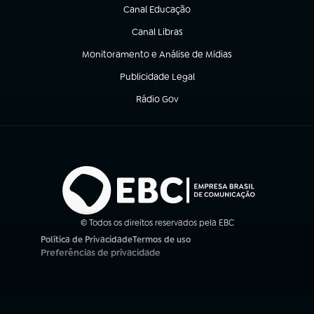
Canal Educação
(abre em nova aba)
Canal Libras
(abre em nova aba)
Monitoramento e Análise de Mídias
(abre em nova aba)
Publicidade Legal
(abre em nova aba)
Rádio Gov
(abre em nova aba)
© Todos os direitos reservados pela EBC
Política de Privacidade
Termos de uso
(abre em nova aba)
(abre em nova aba)
Preferências de privacidade