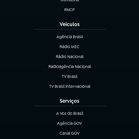
(abre em nova aba)
RNCP
(abre em nova aba)
Veículos
Agência Brasil
(abre em nova aba)
Rádio MEC
Rádio Nacional
(abre em nova aba)
Radioagência Nacional
(abre em nova aba)
TV Brasil
(abre em nova aba)
TV Brasil Internacional
(abre em nova aba)
Serviços
A Voz do Brasil
(abre em nova aba)
Agência GOV
(abre em nova aba)
Canal GOV
(abre em nova aba)