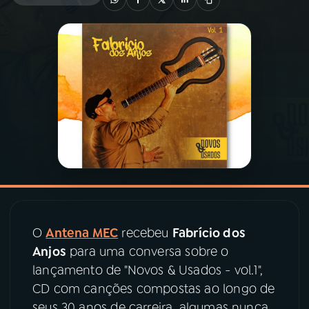
03
PROGRAMAÇÃO
04
PROGRAMAS
05
PODCASTS
06
VIDEOCASTS
07
ÚLTIMAS
O
Antena MEC
recebeu
Fabrício dos
Anjos
para uma conversa sobre o
08
PRÊMIO RÁDIO MEC
lançamento de "Novos & Usados - vol.1",
CD com canções compostas ao longo de
seus 30 anos de carreira, algumas nunca
ACOMPANHE A RÁDIO MEC