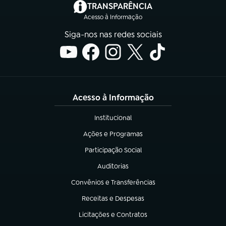
(abre em nova aba)
TRANSPARÊNCIA
Acesso à Informação
Siga-nos nas redes sociais
Acesso à Informação
Institucional
(abre em nova aba)
Ações e Programas
(abre em nova aba)
Participação Social
(abre em nova aba)
Auditorias
(abre em nova aba)
Convênios e Transferências
(abre em nova aba)
Receitas e Despesas
(abre em nova aba)
Licitações e Contratos
(abre em nova aba)