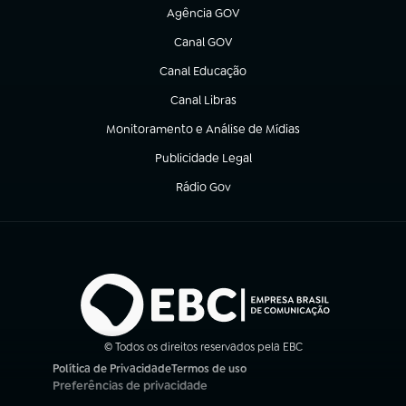
Agência GOV
(abre em nova aba)
Canal GOV
(abre em nova aba)
Canal Educação
(abre em nova aba)
Canal Libras
(abre em nova aba)
Monitoramento e Análise de Mídias
(abre em nova aba)
Publicidade Legal
(abre em nova aba)
Rádio Gov
(abre em nova aba)
© Todos os direitos reservados pela EBC
Política de Privacidade
Termos de uso
(abre em nova aba)
(abre em nova aba)
Preferências de privacidade