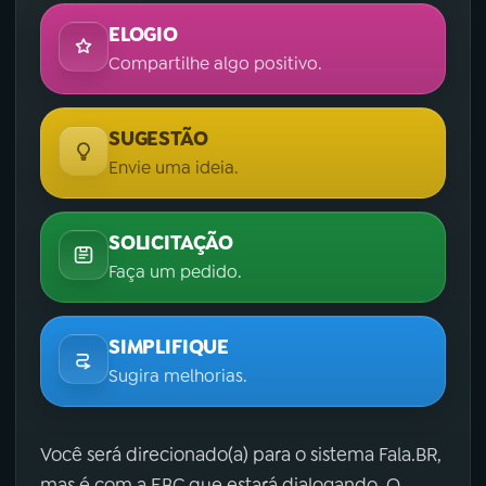
ELOGIO
Compartilhe algo positivo.
SUGESTÃO
Envie uma ideia.
SOLICITAÇÃO
Faça um pedido.
SIMPLIFIQUE
Sugira melhorias.
Você será direcionado(a) para o sistema Fala.BR,
mas é com a EBC que estará dialogando. O