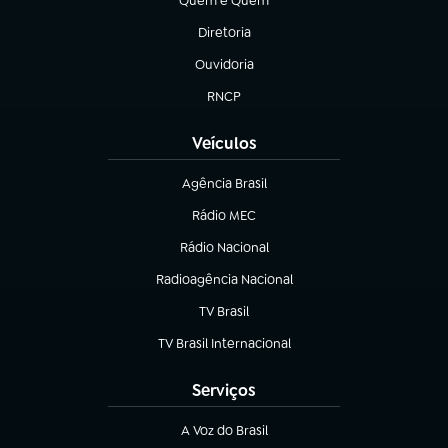
Quem é Quem
(abre em nova aba)
Diretoria
(abre em nova aba)
Ouvidoria
(abre em nova aba)
RNCP
(abre em nova aba)
Veículos
Agência Brasil
(abre em nova aba)
Rádio MEC
Rádio Nacional
(abre em nova aba)
Radioagência Nacional
(abre em nova aba)
TV Brasil
(abre em nova aba)
TV Brasil Internacional
(abre em nova aba)
Serviços
A Voz do Brasil
(abre em nova aba)