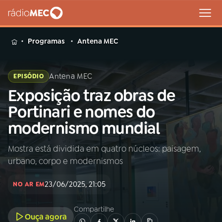
MENU
Programas
Antena MEC
Antena MEC
EPISÓDIO
Exposição traz obras de
Buscar
na
Portinari e nomes do
Rádio
Buscar
modernismo mundial
MEC
Mostra está dividida em quatro núcleos: paisagem,
Início
AO VIVO
urbano, corpo e modernismos
01
INÍCIO
23/06/2025, 21:05
NO AR EM
Compartilhe
02
A RÁDIO
Ouça agora