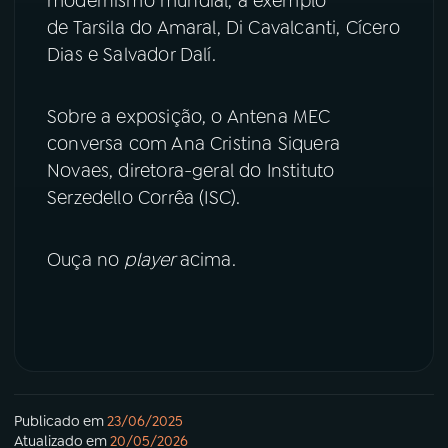
modernismo mundial, a exemplo
de Tarsila do Amaral, Di Cavalcanti, Cícero
YouTube
Facebook
Dias e Salvador Dalí.
Instagram
X
Sobre a exposição, o Antena MEC
conversa com Ana Cristina Siquera
TikTok
Novaes, diretora-geral do Instituto
Serzedello Corrêa (ISC).
Ouça no
player
acima.
Publicado em
23/06/2025
Atualizado em
20/05/2026