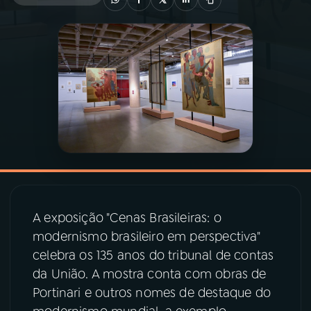
03
PROGRAMAÇÃO
04
PROGRAMAS
05
PODCASTS
06
VIDEOCASTS
A exposição "Cenas Brasileiras: o
07
ÚLTIMAS
modernismo brasileiro em perspectiva"
celebra os 135 anos do tribunal de contas
08
PRÊMIO RÁDIO MEC
da União. A mostra conta com obras de
Portinari e outros nomes de destaque do
ACOMPANHE A RÁDIO MEC