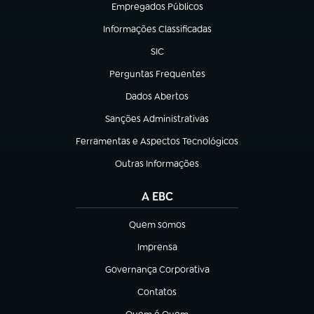
Empregados Públicos
(abre em nova aba)
Informações Classificadas
(abre em nova aba)
SIC
(abre em nova aba)
Perguntas Frequentes
(abre em nova aba)
Dados Abertos
(abre em nova aba)
Sanções Administrativas
(abre em nova aba)
Ferramentas e Aspectos Tecnológicos
(abre em nova aba)
Outras Informações
(abre em nova aba)
A EBC
Quem somos
(abre em nova aba)
Imprensa
(abre em nova aba)
Governança Corporativa
(abre em nova aba)
Contatos
(abre em nova aba)