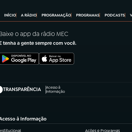
INÍCIO
A RÁDIO
PROGRAMAÇÃO
PROGRAMAS
PODCASTS
Baixe o app da rádio MEC
E tenha a gente sempre com você.
Acesso à
TRANSPARÊNCIA
abre em nova aba)
Informação
Acesso à Informação
Institucional
Ações e Programas