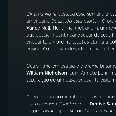
07
ÚLTIMAS
Cinema No Ar
destaca essa semana a es
08
PRÊMIO RÁDIO MEC
americano
Deus não está morto - O próx
Vance Null
. No longa-metragem, um reve
que desejam continuar educando seus fil
ACOMPANHE A RÁDIO MEC
enquanto o governo local as obriga a co
YouTube
Facebook
ensino. O caso será levado a uma audiên
Instagram
X
Outro filme em estreia é o drama britân
William
Nicholson
, com Annete Bening e 
TikTok
separação de um casal enquanto visitam 
Chega ainda ao circuito de salas de cine
- Um Homem Carinhoso
, de
Denise Sara
Jorge, Taís Araújo e Milton Gonçalves. A c