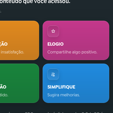
conteúdo que você acessou.
.
ÇÃO
ELOGIO
 insatisfação.
Compartilhe algo positivo.
ÇÃO
SIMPLIFIQUE
dido.
Sugira melhorias.