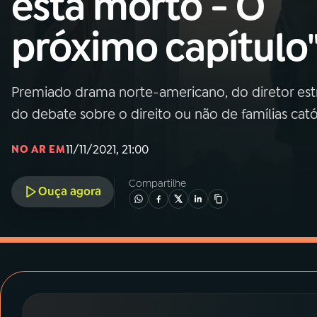
está morto - O
MEC
próximo capítulo
01
INÍCIO
02
A RÁDIO
Premiado drama norte-americano, do diretor estr
do debate sobre o direito ou não de famílias cat
03
PROGRAMAÇÃO
11/11/2021, 21:00
NO AR EM
04
PROGRAMAS
Compartilhe
Ouça agora
05
PODCASTS
06
VIDEOCASTS