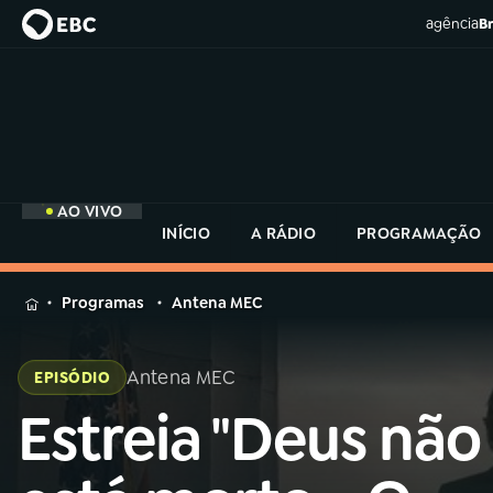
agência
Br
AO VIVO
INÍCIO
A RÁDIO
PROGRAMAÇÃO
MENU
Programas
Antena MEC
Buscar
na
Antena MEC
EPISÓDIO
Rádio
Buscar
MEC
Estreia "Deus não
Buscar
na
Rádio
Início
AO VIVO