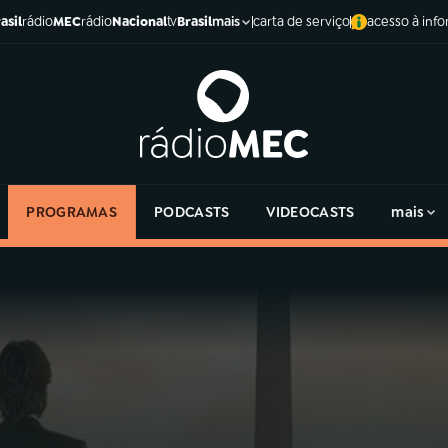
asil
rádio
MEC
rádio
Nacional
tv
Brasil
carta de serviço
acesso à inf
mais
PROGRAMAS
PODCASTS
VIDEOCASTS
mais