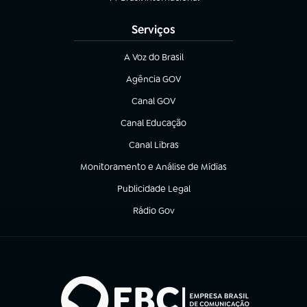
(abre em nova aba)
Serviços
A Voz do Brasil
(abre em nova aba)
Agência GOV
(abre em nova aba)
Canal GOV
(abre em nova aba)
Canal Educação
(abre em nova aba)
Canal Libras
(abre em nova aba)
Monitoramento e Análise de Mídias
(abre em nova aba)
Publicidade Legal
(abre em nova aba)
Rádio Gov
(abre em nova aba)