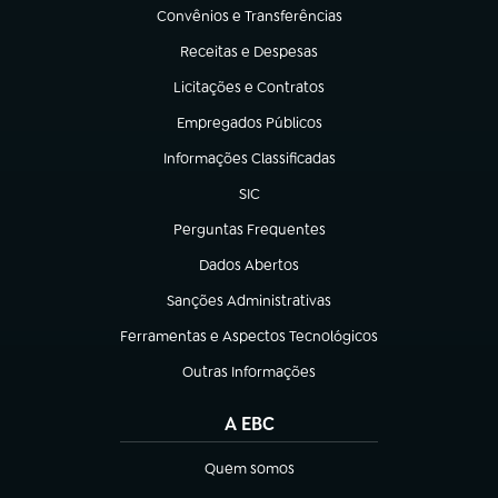
Convênios e Transferências
(abre em nova aba)
Receitas e Despesas
(abre em nova aba)
Licitações e Contratos
(abre em nova aba)
Empregados Públicos
(abre em nova aba)
Informações Classificadas
(abre em nova aba)
SIC
(abre em nova aba)
Perguntas Frequentes
(abre em nova aba)
Dados Abertos
(abre em nova aba)
Sanções Administrativas
(abre em nova aba)
Ferramentas e Aspectos Tecnológicos
(abre em nova aba)
Outras Informações
(abre em nova aba)
A EBC
Quem somos
(abre em nova aba)