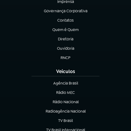
Imprensa
(abre em nova aba)
Governança Corporativa
(abre em nova aba)
Contatos
(abre em nova aba)
Quem é Quem
(abre em nova aba)
Diretoria
(abre em nova aba)
Ouvidoria
(abre em nova aba)
RNCP
(abre em nova aba)
Veículos
Agência Brasil
(abre em nova aba)
Rádio MEC
Rádio Nacional
(abre em nova aba)
Radioagência Nacional
(abre em nova aba)
TV Brasil
(abre em nova aba)
TV Brasil Internacional