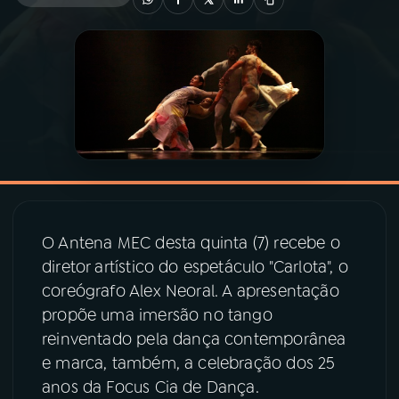
03
PROGRAMAÇÃO
04
PROGRAMAS
05
PODCASTS
06
VIDEOCASTS
O Antena MEC desta quinta (7) recebe o
diretor artístico do espetáculo "Carlota", o
07
ÚLTIMAS
coreógrafo Alex Neoral. A apresentação
propõe uma imersão no tango
reinventado pela dança contemporânea
08
PRÊMIO RÁDIO MEC
e marca, também, a celebração dos 25
anos da Focus Cia de Dança.
ACOMPANHE A RÁDIO MEC