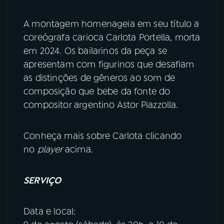
YouTube
Facebook
A montagem homenageia em seu título a
coreógrafa carioca Carlota Portella, morta
Instagram
X
em 2024. Os bailarinos da peça se
apresentam com figurinos que desafiam
TikTok
as distinções de gêneros ao som de
composição que bebe da fonte do
compositor argentino Astor Piazzolla.
Conheça mais sobre Carlota clicando
no
player
acima.
SERVIÇO
Data e local: