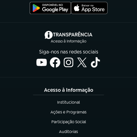
(abre em nova aba)
TRANSPARÊNCIA
Acesso à Informação
Siga-nos nas redes sociais
Acesso à Informação
Institucional
(abre em nova aba)
Ações e Programas
(abre em nova aba)
Participação Social
(abre em nova aba)
Auditorias
(abre em nova aba)