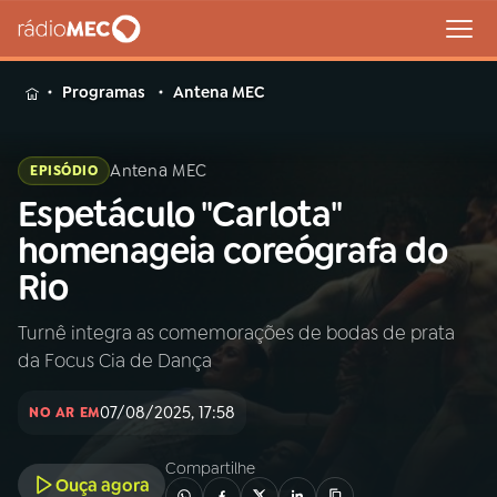
MENU
Programas
Antena MEC
Antena MEC
EPISÓDIO
Espetáculo "Carlota"
Buscar
na
homenageia coreógrafa do
Rádio
Buscar
Rio
MEC
Turnê integra as comemorações de bodas de prata
Início
AO VIVO
da Focus Cia de Dança
01
INÍCIO
07/08/2025, 17:58
NO AR EM
Compartilhe
02
A RÁDIO
Ouça agora