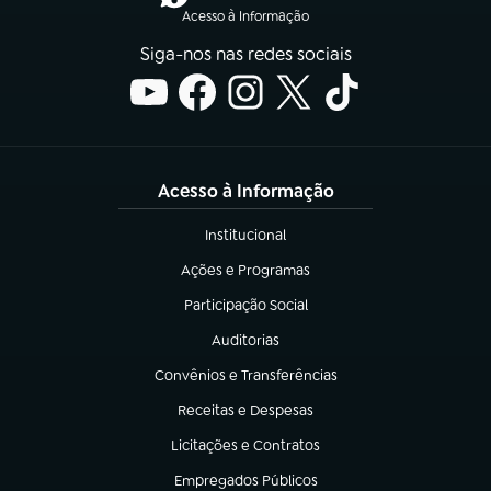
Acesso à Informação
Siga-nos nas redes sociais
Acesso à Informação
Institucional
(abre em nova aba)
Ações e Programas
(abre em nova aba)
Participação Social
(abre em nova aba)
Auditorias
(abre em nova aba)
Convênios e Transferências
(abre em nova aba)
Receitas e Despesas
(abre em nova aba)
Licitações e Contratos
(abre em nova aba)
Empregados Públicos
(abre em nova aba)