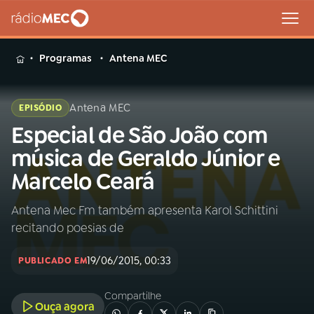
MENU
Programas
Antena MEC
Antena MEC
EPISÓDIO
Especial de São João com
Buscar
na
música de Geraldo Júnior e
Rádio
Buscar
Marcelo Ceará
MEC
Antena Mec Fm também apresenta Karol Schittini
Início
AO VIVO
recitando poesias de
01
INÍCIO
19/06/2015, 00:33
PUBLICADO EM
Compartilhe
02
A RÁDIO
Ouça agora