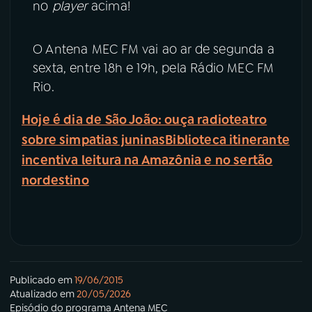
no
player
acima!
O Antena MEC FM vai ao ar de segunda a
sexta, entre 18h e 19h, pela Rádio MEC FM
Rio.
Hoje é dia de São João: ouça radioteatro
sobre simpatias juninas
Biblioteca itinerante
incentiva leitura na Amazônia e no sertão
nordestino
Publicado em
19/06/2015
Atualizado em
20/05/2026
Episódio
do programa
Antena MEC