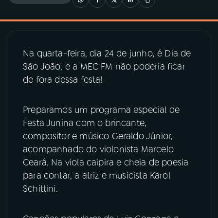
03
PROGRAMAÇÃO
Na quarta-feira, dia 24 de junho, é Dia de
04
PROGRAMAS
São João, e a MEC FM não poderia ficar
de fora dessa festa!
05
PODCASTS
Preparamos um programa especial de
06
VIDEOCASTS
Festa Junina com o brincante,
compositor e músico Geraldo Júnior,
acompanhado do violonista Marcelo
07
ÚLTIMAS
Ceará. Na viola caipira e cheia de poesia
para contar, a atriz e musicista Karol
08
PRÊMIO RÁDIO MEC
Schittini.
ACOMPANHE A RÁDIO MEC