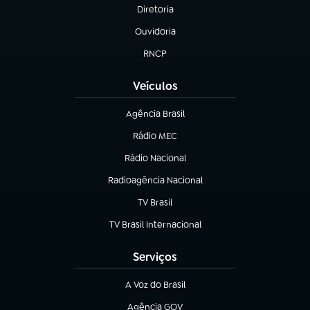
Diretoria
(abre em nova aba)
Ouvidoria
(abre em nova aba)
RNCP
(abre em nova aba)
Veículos
Agência Brasil
(abre em nova aba)
Rádio MEC
Rádio Nacional
(abre em nova aba)
Radioagência Nacional
(abre em nova aba)
TV Brasil
(abre em nova aba)
TV Brasil Internacional
(abre em nova aba)
Serviços
A Voz do Brasil
(abre em nova aba)
Agência GOV