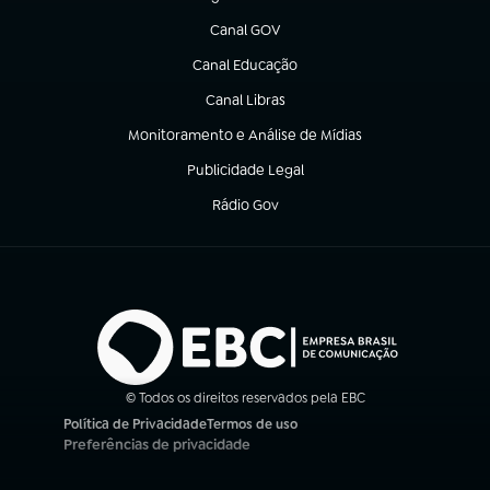
(abre em nova aba)
Canal GOV
(abre em nova aba)
Canal Educação
(abre em nova aba)
Canal Libras
(abre em nova aba)
Monitoramento e Análise de Mídias
(abre em nova aba)
Publicidade Legal
(abre em nova aba)
Rádio Gov
(abre em nova aba)
© Todos os direitos reservados pela EBC
Política de Privacidade
Termos de uso
(abre em nova aba)
(abre em nova aba)
Preferências de privacidade