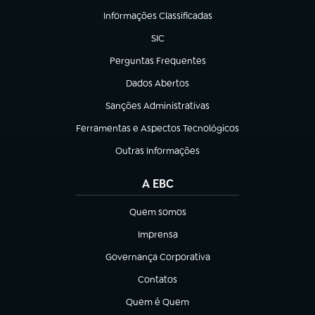
Informações Classificadas
(abre em nova aba)
SIC
(abre em nova aba)
Perguntas Frequentes
(abre em nova aba)
Dados Abertos
(abre em nova aba)
Sanções Administrativas
(abre em nova aba)
Ferramentas e Aspectos Tecnológicos
(abre em nova aba)
Outras Informações
(abre em nova aba)
A EBC
Quem somos
(abre em nova aba)
Imprensa
(abre em nova aba)
Governança Corporativa
(abre em nova aba)
Contatos
(abre em nova aba)
Quem é Quem
(abre em nova aba)