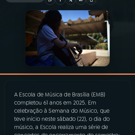
03
PROGRAMAÇÃO
04
PROGRAMAS
05
PODCASTS
06
VIDEOCASTS
A Escola de Música de Brasília (EMB)
07
ÚLTIMAS
completou 61 anos em 2025. Em
celebração à Semana do Músico, que
08
PRÊMIO RÁDIO MEC
teve início neste sábado (22), o dia do
músico, a Escola realiza uma série de
ACOMPANHE A RÁDIO MEC