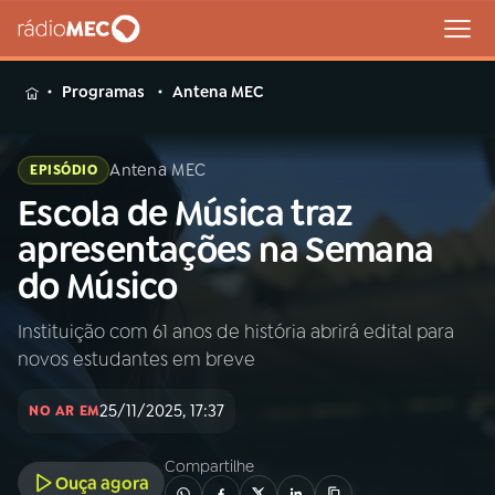
MENU
Programas
Antena MEC
Antena MEC
EPISÓDIO
Escola de Música traz
Buscar
na
apresentações na Semana
Rádio
Buscar
do Músico
MEC
Instituição com 61 anos de história abrirá edital para
Início
AO VIVO
novos estudantes em breve
01
INÍCIO
25/11/2025, 17:37
NO AR EM
Compartilhe
02
A RÁDIO
Ouça agora