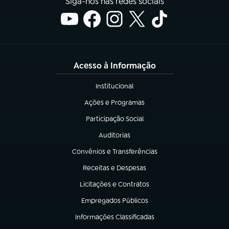
Siga-nos nas redes sociais
Acesso à Informação
Institucional
(abre em nova aba)
Ações e Programas
(abre em nova aba)
Participação Social
(abre em nova aba)
Auditorias
(abre em nova aba)
Convênios e Transferências
(abre em nova aba)
Receitas e Despesas
(abre em nova aba)
Licitações e Contratos
(abre em nova aba)
Empregados Públicos
(abre em nova aba)
Informações Classificadas
(abre em nova aba)