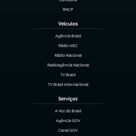
(abre em nova aba)
RNCP
(abre em nova aba)
Veículos
Agência Brasil
(abre em nova aba)
Rádio MEC
Rádio Nacional
(abre em nova aba)
Radioagência Nacional
(abre em nova aba)
TV Brasil
(abre em nova aba)
TV Brasil Internacional
(abre em nova aba)
Serviços
A Voz do Brasil
(abre em nova aba)
Agência GOV
(abre em nova aba)
Canal GOV
(abre em nova aba)