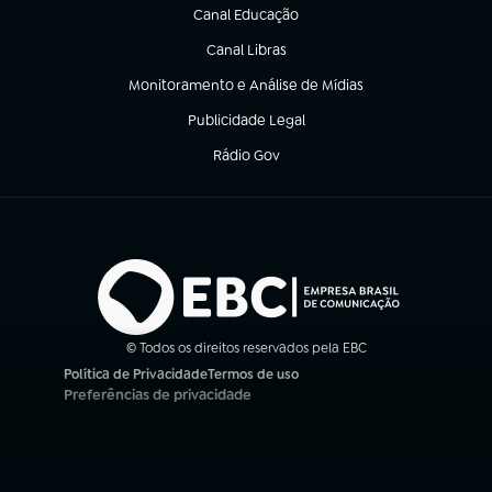
Canal Educação
(abre em nova aba)
Canal Libras
(abre em nova aba)
Monitoramento e Análise de Mídias
(abre em nova aba)
Publicidade Legal
(abre em nova aba)
Rádio Gov
(abre em nova aba)
© Todos os direitos reservados pela EBC
Política de Privacidade
Termos de uso
(abre em nova aba)
(abre em nova aba)
Preferências de privacidade