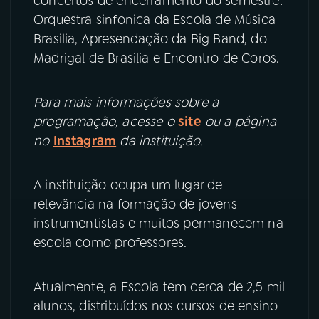
concertos de encerramento do semestre:
Orquestra sinfonica da Escola de Música
YouTube
Facebook
Brasilia, Apresendação da Big Band, do
Madrigal de Brasilia e Encontro de Coros.
Instagram
X
Para mais informações sobre a
TikTok
programação, acesse o
site
ou a página
no
Instagram
​da instituição.
A instituição ocupa um lugar de
relevância na formação de jovens
instrumentistas e muitos permanecem na
escola como professores.
Atualmente, a Escola tem cerca de 2,5 mil
alunos, distribuídos nos cursos de ensino