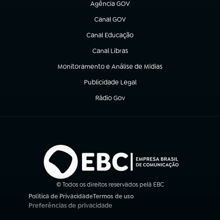
Agência GOV
(abre em nova aba)
Canal GOV
(abre em nova aba)
Canal Educação
(abre em nova aba)
Canal Libras
(abre em nova aba)
Monitoramento e Análise de Mídias
(abre em nova aba)
Publicidade Legal
(abre em nova aba)
Rádio Gov
(abre em nova aba)
© Todos os direitos reservados pela EBC
Política de Privacidade
Termos de uso
(abre em nova aba)
(abre em nova aba)
Preferências de privacidade