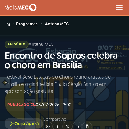
MENU
Programas
Antena MEC
Antena MEC
EPISÓDIO
Encontro de Sopros celebra
Buscar
na
o choro em Brasília
Rádio
Buscar
MEC
Festival Sesc Estação do Choro reúne artistas de
Brasília e o clarinetista Paulo Sérgio Santos em
Início
AO VIVO
apresentação gratuita.
08/07/2026, 19:00
01
INÍCIO
PUBLICADO EM
Compartilhe
Ouça agora
02
A RÁDIO