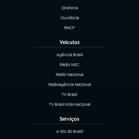
Diretoria
(abre em nova aba)
Ouvidoria
(abre em nova aba)
RNCP
(abre em nova aba)
Veículos
Agência Brasil
(abre em nova aba)
Rádio MEC
Rádio Nacional
(abre em nova aba)
Radioagência Nacional
(abre em nova aba)
TV Brasil
(abre em nova aba)
TV Brasil Internacional
(abre em nova aba)
Serviços
A Voz do Brasil
(abre em nova aba)