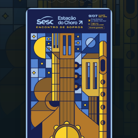
03
PROGRAMAÇÃO
04
PROGRAMAS
05
PODCASTS
06
VIDEOCASTS
07
ÚLTIMAS
08
PRÊMIO RÁDIO MEC
ACOMPANHE A RÁDIO MEC