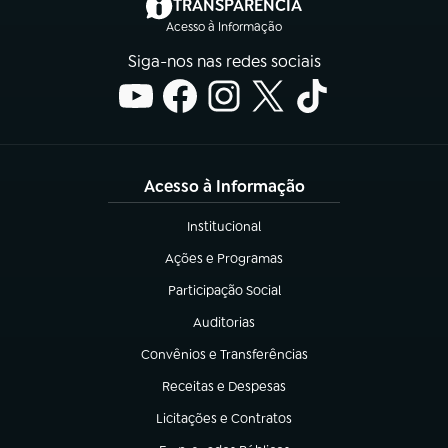
(abre em nova aba)
TRANSPARÊNCIA
Acesso à Informação
Siga-nos nas redes sociais
Acesso à Informação
Institucional
(abre em nova aba)
Ações e Programas
(abre em nova aba)
Participação Social
(abre em nova aba)
Auditorias
(abre em nova aba)
Convênios e Transferências
(abre em nova aba)
Receitas e Despesas
(abre em nova aba)
Licitações e Contratos
(abre em nova aba)