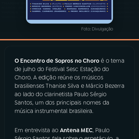
YouTube
Facebook
Foto:
Divulgação
Instagram
X
TikTok
O Encontro de Sopros no Choro
é o tema
de julho do Festival Sesc Estação do
Choro. A edição reúne os músicos
brasilienses Thanise Silva e Márcio Bezerra
ao lado do clarinetista Paulo Sérgio
Santos, um dos principais nomes da
música instrumental brasileira.
Em entrevista ao
Antena MEC
, Paulo
Sérgio Santos fala sobre o espetáculo, a