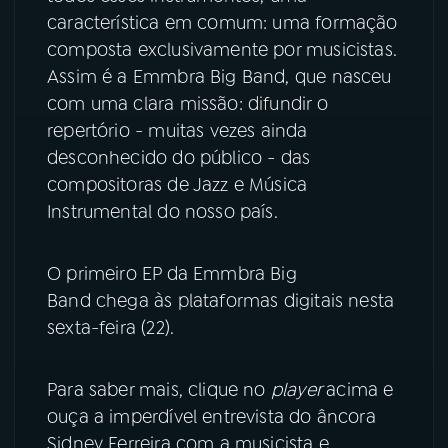
característica em comum: uma formação
YouTube
Facebook
composta exclusivamente por musicistas.
Assim é a Emmbra Big Band, que nasceu
Instagram
X
com uma clara missão: difundir o
repertório - muitas vezes ainda
TikTok
desconhecido do público - das
compositoras de Jazz e Música
Instrumental do nosso país.
O primeiro EP da Emmbra Big
Band chega às plataformas digitais nesta
sexta-feira (22).
Para saber mais, clique no
player
acima e
ouça a imperdível entrevista do âncora
Sidney Ferreira com a musicista e