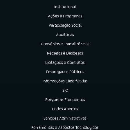
Institucional
(abre em nova aba)
Ações e Programas
(abre em nova aba)
Participação Social
(abre em nova aba)
Auditorias
(abre em nova aba)
Convênios e Transferências
(abre em nova aba)
Receitas e Despesas
(abre em nova aba)
Licitações e Contratos
(abre em nova aba)
Empregados Públicos
(abre em nova aba)
Informações Classificadas
(abre em nova aba)
SIC
(abre em nova aba)
Perguntas Frequentes
(abre em nova aba)
Dados Abertos
(abre em nova aba)
Sanções Administrativas
(abre em nova aba)
Ferramentas e Aspectos Tecnológicos
(abre em nova aba)