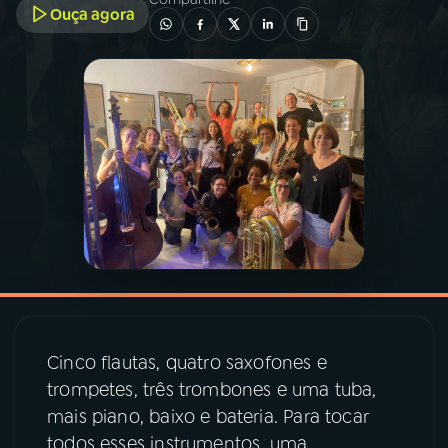
Ouça agora
03
PROGRAMAÇÃO
04
PROGRAMAS
05
PODCASTS
06
VIDEOCASTS
07
ÚLTIMAS
Cinco flautas, quatro saxofones e
08
PRÊMIO RÁDIO MEC
trompetes, três trombones e uma tuba,
mais piano, baixo e bateria. Para tocar
todos esses instrumentos, uma
ACOMPANHE A RÁDIO MEC