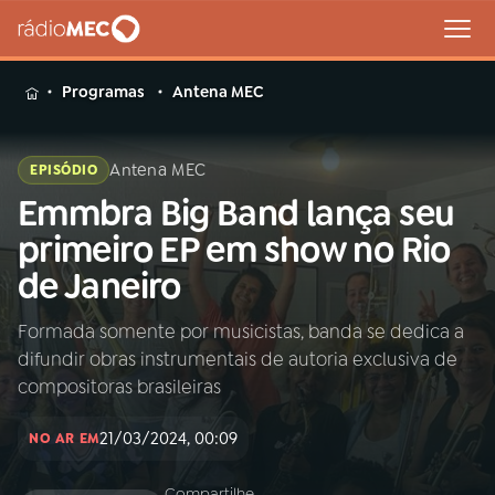
MENU
Programas
Antena MEC
Antena MEC
EPISÓDIO
Emmbra Big Band lança seu
Buscar
na
primeiro EP em show no Rio
Rádio
Buscar
de Janeiro
MEC
Formada somente por musicistas, banda se dedica a
Início
AO VIVO
difundir obras instrumentais de autoria exclusiva de
compositoras brasileiras
01
INÍCIO
21/03/2024, 00:09
NO AR EM
02
A RÁDIO
Compartilhe