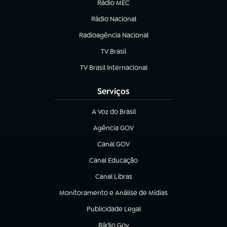
Rádio MEC
Rádio Nacional
(abre em nova aba)
Radioagência Nacional
(abre em nova aba)
TV Brasil
(abre em nova aba)
TV Brasil Internacional
(abre em nova aba)
Serviços
A Voz do Brasil
(abre em nova aba)
Agência GOV
(abre em nova aba)
Canal GOV
(abre em nova aba)
Canal Educação
(abre em nova aba)
Canal Libras
(abre em nova aba)
Monitoramento e Análise de Mídias
(abre em nova aba)
Publicidade Legal
(abre em nova aba)
Rádio Gov