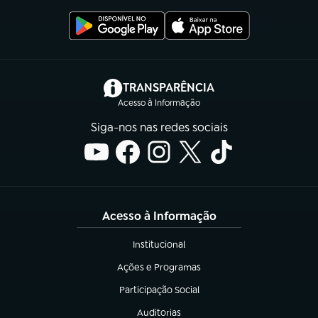
(abre em nova aba)
TRANSPARÊNCIA
Acesso à Informação
Siga-nos nas redes sociais
Acesso à Informação
Institucional
(abre em nova aba)
Ações e Programas
(abre em nova aba)
Participação Social
(abre em nova aba)
Auditorias
(abre em nova aba)