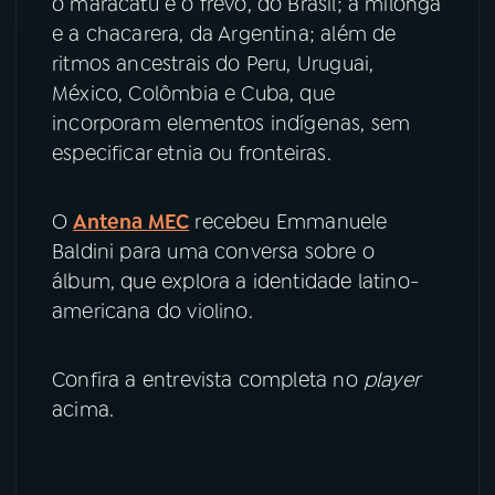
o maracatu e o frevo, do Brasil; a milonga
e a chacarera, da Argentina; além de
YouTube
Facebook
ritmos ancestrais do Peru, Uruguai,
México, Colômbia e Cuba, que
Instagram
X
incorporam elementos indígenas, sem
especificar etnia ou fronteiras.
TikTok
O
Antena MEC
recebeu Emmanuele
Baldini para uma conversa sobre o
álbum, que explora a identidade latino-
americana do violino.
Confira a entrevista completa no
player
acima.