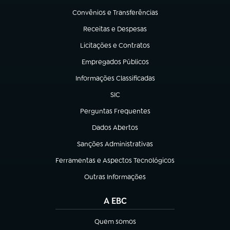
Convênios e Transferências
(abre em nova aba)
Receitas e Despesas
(abre em nova aba)
Licitações e Contratos
(abre em nova aba)
Empregados Públicos
(abre em nova aba)
Informações Classificadas
(abre em nova aba)
SIC
(abre em nova aba)
Perguntas Frequentes
(abre em nova aba)
Dados Abertos
(abre em nova aba)
Sanções Administrativas
(abre em nova aba)
Ferramentas e Aspectos Tecnológicos
(abre em nova aba)
Outras Informações
(abre em nova aba)
A EBC
Quem somos
(abre em nova aba)