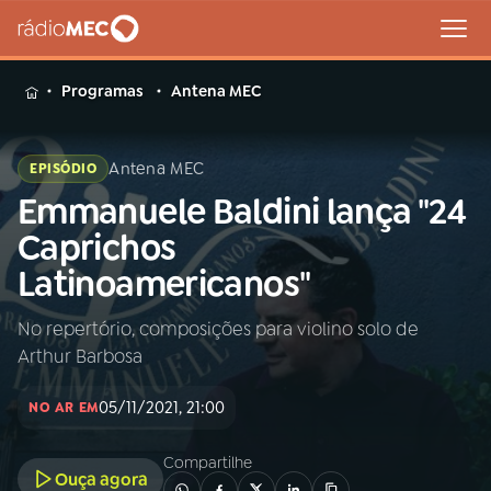
MENU
Programas
Antena MEC
Antena MEC
EPISÓDIO
Emmanuele Baldini lança "24
Buscar
na
Caprichos
Rádio
Buscar
Latinoamericanos"
MEC
No repertório, composições para violino solo de
Início
AO VIVO
Arthur Barbosa
01
INÍCIO
05/11/2021, 21:00
NO AR EM
Compartilhe
02
A RÁDIO
Ouça agora