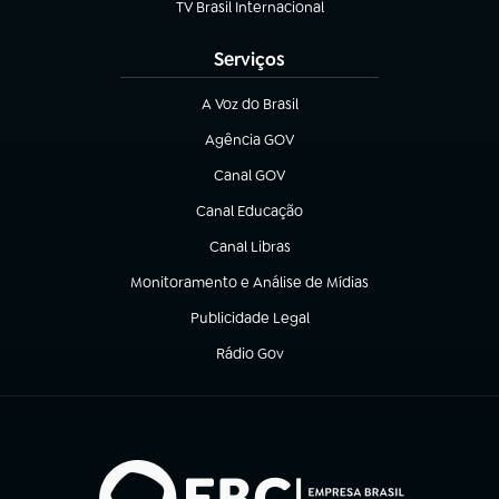
TV Brasil Internacional
(abre em nova aba)
Serviços
A Voz do Brasil
(abre em nova aba)
Agência GOV
(abre em nova aba)
Canal GOV
(abre em nova aba)
Canal Educação
(abre em nova aba)
Canal Libras
(abre em nova aba)
Monitoramento e Análise de Mídias
(abre em nova aba)
Publicidade Legal
(abre em nova aba)
Rádio Gov
(abre em nova aba)