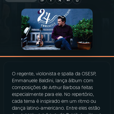
03
PROGRAMAÇÃO
04
PROGRAMAS
05
PODCASTS
06
VIDEOCASTS
O regente, violonista e spalla da OSESP,
07
ÚLTIMAS
Emmanuele Baldini, lança álbum com
composições de Arthur Barbosa feitas
especialmente para ele. No repertório,
08
PRÊMIO RÁDIO MEC
cada tema é inspirado em um ritmo ou
dança latino-americano. Entre eles estão
ACOMPANHE A RÁDIO MEC