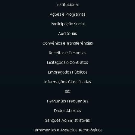
Institucional
(abre em nova aba)
Ações e Programas
(abre em nova aba)
Participação Social
(abre em nova aba)
Auditorias
(abre em nova aba)
Convênios e Transferências
(abre em nova aba)
Receitas e Despesas
(abre em nova aba)
Licitações e Contratos
(abre em nova aba)
Empregados Públicos
(abre em nova aba)
Informações Classificadas
(abre em nova aba)
SIC
(abre em nova aba)
Perguntas Frequentes
(abre em nova aba)
Dados Abertos
(abre em nova aba)
Sanções Administrativas
(abre em nova aba)
Ferramentas e Aspectos Tecnológicos
(abre em nova aba)