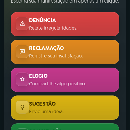
Escolha sua manifestação em apenas um clique.
DENÚNCIA
Relate irregularidades.
RECLAMAÇÃO
Registre sua insatisfação.
ELOGIO
Compartilhe algo positivo.
SUGESTÃO
Envie uma ideia.