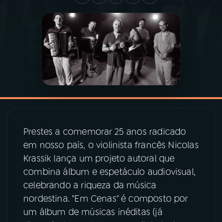
03
PROGRAMAÇÃO
04
PROGRAMAS
05
PODCASTS
06
VIDEOCASTS
Prestes a comemorar 25 anos radicado
em nosso país, o violinista francês Nicolas
07
ÚLTIMAS
Krassik lança um projeto autoral que
combina álbum e espetáculo audiovisual,
celebrando a riqueza da música
08
PRÊMIO RÁDIO MEC
nordestina. "Em Cenas" é composto por
um álbum de músicas inéditas (já
ACOMPANHE A RÁDIO MEC