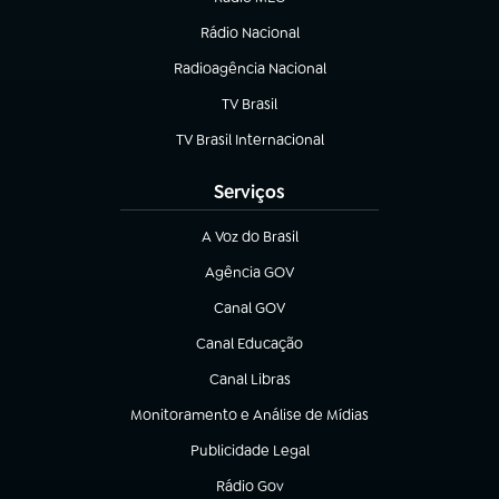
Rádio Nacional
(abre em nova aba)
Radioagência Nacional
(abre em nova aba)
TV Brasil
(abre em nova aba)
TV Brasil Internacional
(abre em nova aba)
Serviços
A Voz do Brasil
(abre em nova aba)
Agência GOV
(abre em nova aba)
Canal GOV
(abre em nova aba)
Canal Educação
(abre em nova aba)
Canal Libras
(abre em nova aba)
Monitoramento e Análise de Mídias
(abre em nova aba)
Publicidade Legal
(abre em nova aba)
Rádio Gov
(abre em nova aba)