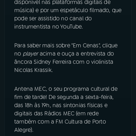
disponível nas plataformas digitais de
música) e por um espetáculo filmado, que
YouTube
Facebook
pode ser assistido no canal do
instrumentista no YouTube.
Instagram
X
TikTok
Para saber mais sobre "Em Cenas", clique
no
player
acima e ouça a entrevista do
âncora Sidney Ferreira com o violinista
Nicolas Krassik.
Antena MEC, o seu programa cultural de
fim de tarde! De segunda a sexta-feira,
das 18h às 19h, nas sintonias físicas e
digitais das Rádios MEC (em rede
também com a FM Cultura de Porto
Alegre).