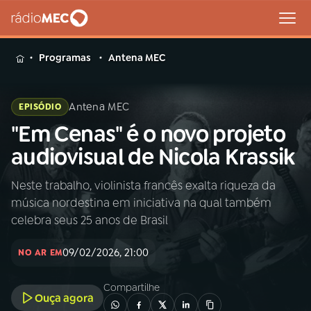
MENU
Programas
Antena MEC
Antena MEC
EPISÓDIO
"Em Cenas" é o novo projeto
Buscar
na
audiovisual de Nicola Krassik
Rádio
Buscar
MEC
Neste trabalho, violinista francês exalta riqueza da
música nordestina em iniciativa na qual também
Início
AO VIVO
celebra seus 25 anos de Brasil
09/02/2026, 21:00
01
INÍCIO
NO AR EM
Compartilhe
Ouça agora
02
A RÁDIO