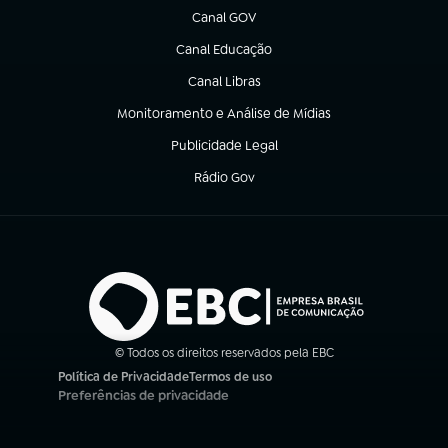
Canal GOV
(abre em nova aba)
Canal Educação
(abre em nova aba)
Canal Libras
(abre em nova aba)
Monitoramento e Análise de Mídias
(abre em nova aba)
Publicidade Legal
(abre em nova aba)
Rádio Gov
(abre em nova aba)
© Todos os direitos reservados pela EBC
Política de Privacidade
Termos de uso
(abre em nova aba)
(abre em nova aba)
Preferências de privacidade