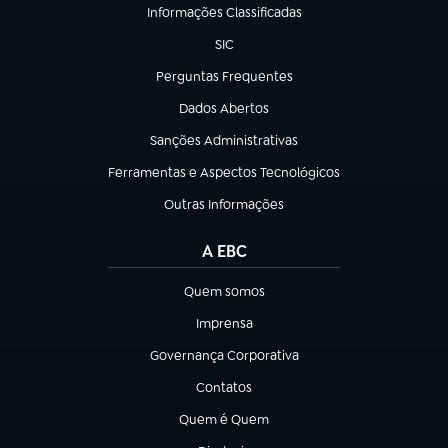
Informações Classificadas
(abre em nova aba)
SIC
(abre em nova aba)
Perguntas Frequentes
(abre em nova aba)
Dados Abertos
(abre em nova aba)
Sanções Administrativas
(abre em nova aba)
Ferramentas e Aspectos Tecnológicos
(abre em nova aba)
Outras Informações
(abre em nova aba)
A EBC
Quem somos
(abre em nova aba)
Imprensa
(abre em nova aba)
Governança Corporativa
(abre em nova aba)
Contatos
(abre em nova aba)
Quem é Quem
(abre em nova aba)