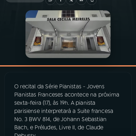
03
PROGRAMAÇÃO
04
PROGRAMAS
05
PODCASTS
06
VIDEOCASTS
O recital da Série Pianistas - Jovens
Pianistas Franceses acontece na próxima
07
ÚLTIMAS
sexta-feira (17), às 19h. A pianista
parisiense interpretará a Suite francesa
08
PRÊMIO RÁDIO MEC
No. 3 BWV 814, de Johann Sebastian
Bach, e Préludes, Livre II, de Claude
Debussy.
ACOMPANHE A RÁDIO MEC