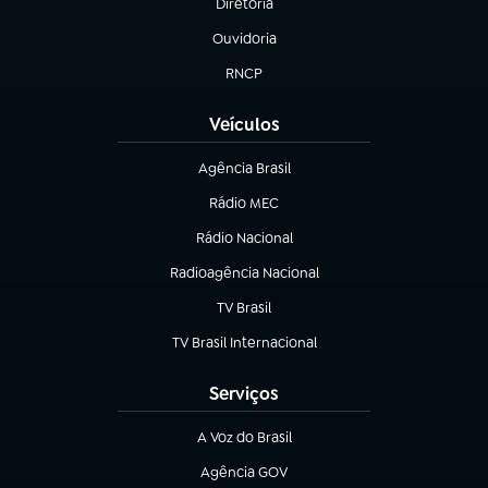
Diretoria
(abre em nova aba)
Ouvidoria
(abre em nova aba)
RNCP
(abre em nova aba)
Veículos
Agência Brasil
(abre em nova aba)
Rádio MEC
Rádio Nacional
(abre em nova aba)
Radioagência Nacional
(abre em nova aba)
TV Brasil
(abre em nova aba)
TV Brasil Internacional
(abre em nova aba)
Serviços
A Voz do Brasil
(abre em nova aba)
Agência GOV
(abre em nova aba)