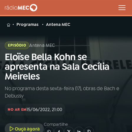
MENU
Programas
Antena MEC
Antena MEC
EPISÓDIO
Eloïse Bella Kohn se
Buscar
na
apresenta na Sala Cecília
Rádio
Buscar
Meireles
MEC
No programa desta sexta-feira (17), obras de Bach e
Início
AO VIVO
Debussy
01
INÍCIO
15/06/2022, 21:00
NO AR EM
Compartilhe
02
A RÁDIO
Ouça agora