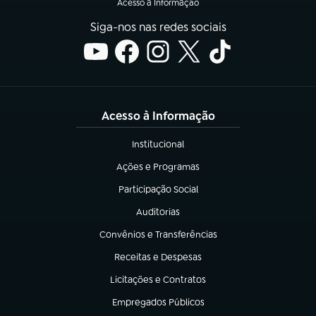
Acesso à Informação
Siga-nos nas redes sociais
Acesso à Informação
Institucional
(abre em nova aba)
Ações e Programas
(abre em nova aba)
Participação Social
(abre em nova aba)
Auditorias
(abre em nova aba)
Convênios e Transferências
(abre em nova aba)
Receitas e Despesas
(abre em nova aba)
Licitações e Contratos
(abre em nova aba)
Empregados Públicos
(abre em nova aba)