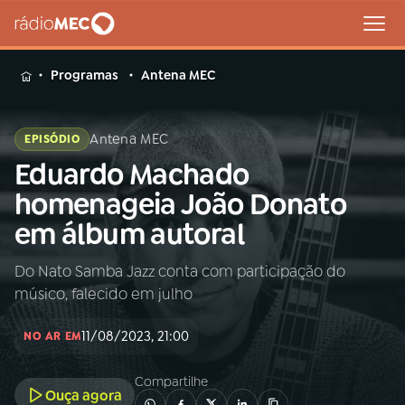
MENU
Programas
Antena MEC
Antena MEC
EPISÓDIO
Eduardo Machado
Buscar
na
homenageia João Donato
Rádio
Buscar
em álbum autoral
MEC
Do Nato Samba Jazz conta com participação do
Início
AO VIVO
músico, falecido em julho
01
INÍCIO
11/08/2023, 21:00
NO AR EM
Compartilhe
02
A RÁDIO
Ouça agora