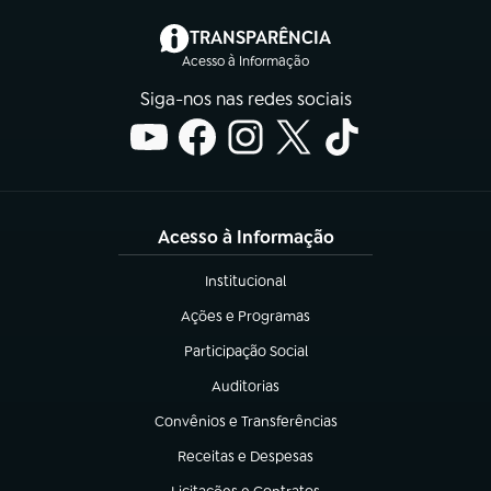
(abre em nova aba)
TRANSPARÊNCIA
Acesso à Informação
Siga-nos nas redes sociais
Acesso à Informação
Institucional
(abre em nova aba)
Ações e Programas
(abre em nova aba)
Participação Social
(abre em nova aba)
Auditorias
(abre em nova aba)
Convênios e Transferências
(abre em nova aba)
Receitas e Despesas
(abre em nova aba)