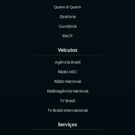
Quem é Quem
(abre em nova aba)
Diretoria
(abre em nova aba)
Ouvidoria
(abre em nova aba)
RNCP
(abre em nova aba)
Veículos
Agência Brasil
(abre em nova aba)
Rádio MEC
Rádio Nacional
(abre em nova aba)
Radioagência Nacional
(abre em nova aba)
TV Brasil
(abre em nova aba)
TV Brasil Internacional
(abre em nova aba)
Serviços