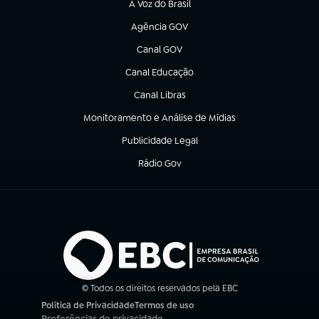
A Voz do Brasil
(abre em nova aba)
Agência GOV
(abre em nova aba)
Canal GOV
(abre em nova aba)
Canal Educação
(abre em nova aba)
Canal Libras
(abre em nova aba)
Monitoramento e Análise de Mídias
(abre em nova aba)
Publicidade Legal
(abre em nova aba)
Rádio Gov
(abre em nova aba)
© Todos os direitos reservados pela EBC
Política de Privacidade
Termos de uso
(abre em nova aba)
(abre em nova aba)
Preferências de privacidade