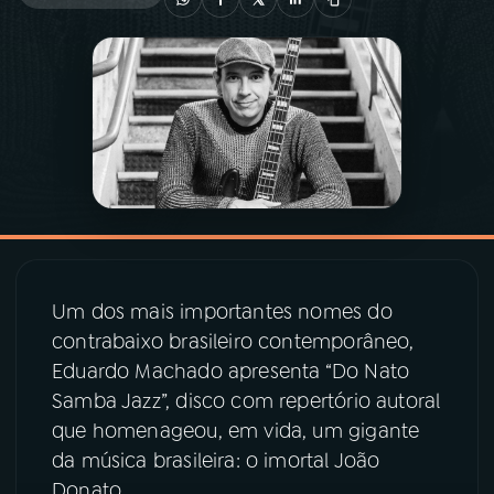
03
PROGRAMAÇÃO
04
PROGRAMAS
05
PODCASTS
06
VIDEOCASTS
Um dos mais importantes nomes do
contrabaixo brasileiro contemporâneo,
07
ÚLTIMAS
Eduardo Machado apresenta “Do Nato
Samba Jazz”, disco com repertório autoral
08
PRÊMIO RÁDIO MEC
que homenageou, em vida, um gigante
da música brasileira: o imortal João
Donato.
ACOMPANHE A RÁDIO MEC